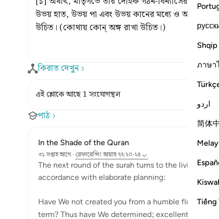
[১] অর্থাৎ, মাতৃগর্ভে তার দৈহিক গঠন-বিন্যাসের ব্যাপ
Portu
উভয় হাত, উভয় পা এবং উভয় কানের মধ্যে ও অন্যান্য আরো
русск
উচিত। (কোথায় কোন্ অঙ্গ রাখা উচিত।)
Shqip
ภาษา
কিরাত দেখুন
Türkç
এই শ্লোকে আছে 1 সংযোগস্থল
اردو
পাঠ
简体
In the Shade of the Quran
Melay
৩১ সপ্তাহ আগে
·
রেফারেন্সিং
আয়াহ ৭৭:২০-২৪
Españ
The next round of the surah turns to the living and h
accordance with elaborate planning:
Kiswah
Have We not created you from a humble fluid, placin
Tiếng 
term? Thus have We determined; excellent ...
আরো 