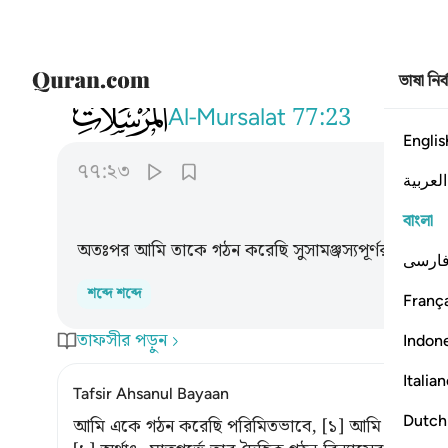
ভাষা নির
077
فقدرنا فنعم القادرون ٢٣
Al-Mursalat
77:23
Englis
৭৭:২৩
العربية
বাংলা
অতঃপর আমি তাকে গঠন করেছি সুসামঞ্জস্যপূর্ণরূপে, আমি
ارسی
শব্দে শব্দে
França
তাফসীর পড়ুন
Indon
Italia
Tafsir Ahsanul Bayaan
Dutch
আমি একে গঠন করেছি পরিমিতভাবে, [১] আমি কত সুনিপুণ স