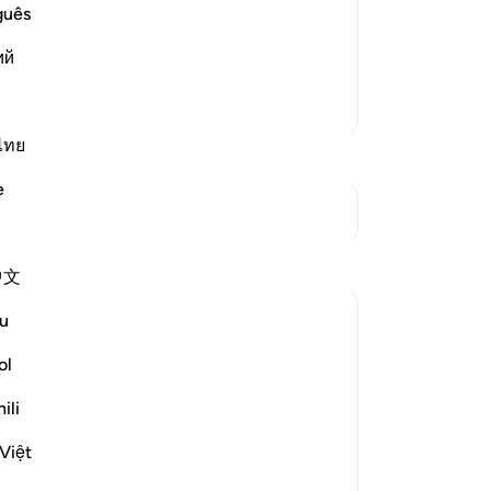
ারে সঠিক অনুমান করে নিয়েছি যে, উভয় চোখ,
এই 
guês
 অঙ্গের মধ্যে পারস্পরিক কতটা ব্যবধান থাকা
ий
আরও তাফসির
ไทย
e
সংযোগস্থল দেখুন
中文
u
ol
ow they are brought into life, in
ili
g it in a safe lodging for a pre-determined
Việt
দেখুন