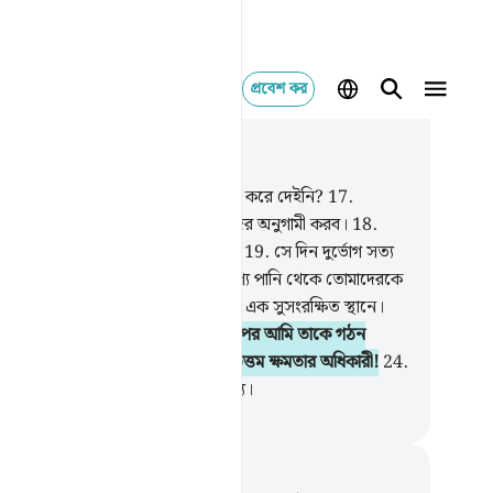
প্রবেশ কর
াসঙ্গিকভাবে পড়ুন
যায় ৭৭, পৃষ্ঠা ৫২৭, জুজ ২৯
.
আমি কি আগেকার লোকেদেরকে ধ্বংস করে দেইনি?
17
.
ঃপর পরবর্তী লোকেদেরকেও আমি তাদের অনুগামী করব।
18
.
াধীদের প্রতি আমি এরকমই করে থাকি।
19
.
সে দিন দুর্ভোগ সত্য
ত্যাখ্যানকারীদের জন্য।
20
.
আমি কি নগণ্য পানি থেকে তোমাদেরকে
টি করিনি?
21
.
অতঃপর আমি তা রেখেছি এক সুসংরক্ষিত স্থানে।
.
একটা নির্ধারিত সময় পর্যন্ত,
23
.
অতঃপর আমি তাকে গঠন
ছি সুসামঞ্জস্যপূর্ণরূপে, আমি কতই না উত্তম ক্ষমতার অধিকারী!
24
.
দিন দুর্ভোগ সত্য প্রত্যাখ্যানকারীদের জন্য।
isirul Quran
ট এবং প্রতিফলন