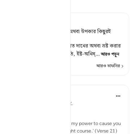
তাফসীর পড়ুন
Tafsir Ahsanul Bayaan
বল, ‘আমি তোমাদের অপকার অথবা উপকার কিছুরই
মালিক নই।’ [১]
[১] অর্থাৎ, তোমাদেরকে হিদায়াত দানের অথবা ভ্রষ্ট করার
বা অন্য কোন প্রকারের লাভ-ক্ষতি, ইষ্ট-অনিষ্
…
আরও পড়ুন
আরও তাফসির
পাঠ
In the Shade of the Quran
৩১ সপ্তাহ আগে
·
রেফারেন্সিং
আয়াহ ৭২:২১
No Help from Anyone
Say Muhammad: 'It is not in my power to cause you
harm or to set you on the right course.' (Verse 21)