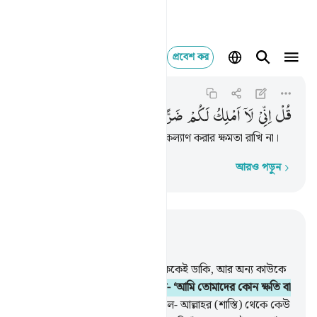
প্রবেশ কর
قل اني لا املك لكم ض
Al-Jinn
72:21
৭২:২১
قُلْ
اِنِّیْ
لَاۤ
اَمْلِكُ
لَكُمْ
ضَرًّا
وَّلَا
رَشَدًا
বল- ‘আমি তোমাদের কোন ক্ষতি বা কল্যাণ করার ক্ষমতা রাখি না।
আরও পড়ুন
শব্দে শব্দে
প্রাসঙ্গিকভাবে পড়ুন
অধ্যায় ৭২, পৃষ্ঠা ৫১৯, জুজ ২৯
20
.
বল: আমি শুধু আমার প্রতিপালককেই ডাকি, আর অন্য কাউকে
তাঁর অংশীদার গণ্য করি না।
21
.
বল- ‘আমি তোমাদের কোন ক্ষতি বা
কল্যাণ করার ক্ষমতা রাখি না।
22
.
বল- আল্লাহর (শাস্তি) থেকে কেউ