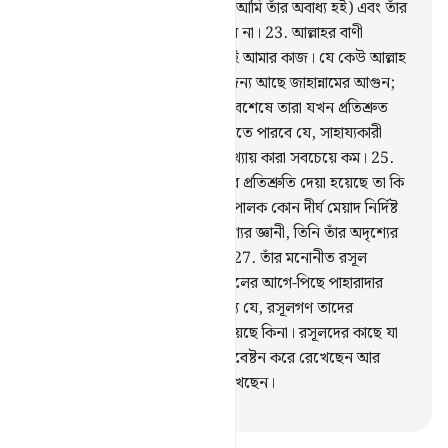
আমাকে রক্ষা করতে পারবে না (যদি আমি তাঁর অবাধ্য হই) এবং তাঁর
আশ্রয় ছাড়া আমি কোন আশ্রয়ও পাব না।
23
.
আল্লাহর বাণী
পৌঁছানো ও তাঁর পায়গাম প্রচার করাই আমার কাজ। যে কেউ আল্লাহ
ও তাঁর রসূলকে অমান্য করে, তার জন্য আছে জাহান্নামের আগুন;
তাতে তারা চিরকাল থাকবে।
24
.
অবশেষে তারা যখন প্রতিশ্রুত
শাস্তি দেখতে পাবে, তখন তারা জানতে পারবে যে, সাহায্যকারী
হিসেবে কে সবচেয়ে দুর্বল, আর সংখ্যায় কারা সবচেয়ে কম।
25
.
বল- ‘আমি জানি না তোমাদেরকে যার প্রতিশ্রুতি দেয়া হয়েছে তা কি
নিকটবর্তী, না তার জন্য আমার প্রতিপালক কোন দীর্ঘ মেয়াদ নির্দিষ্ট
করবেন।’
26
.
একমাত্র তিনিই অদৃশ্যের জ্ঞানী, তিনি তাঁর অদৃশ্যের
জ্ঞান কারো কাছে প্রকাশ করেন না।
27
.
তাঁর মনোনীত রসূল
ব্যতীত। কেননা তিনি তখন তাঁর রসূলের আগে-পিছে পাহারাদার
নিযুক্ত করেন।
28
.
এটা জানার জন্য যে, রসূলগণ তাদের
প্রতিপালকের বাণী সত্যিই পৌঁছে দিয়েছে কিনা। রসূলদের কাছে যা
আছে তা তিনি (স্বীয় জ্ঞান দ্বারা) পরিবেষ্টন করে রেখেছেন আর
প্রত্যেকটি জিনিসকে গুণে গুণে রেখেছেন।
-
Taisirul Quran