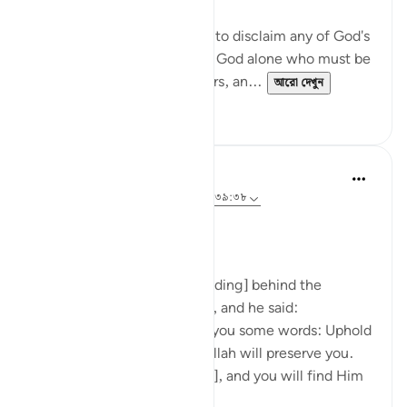
The Prophet is commanded to disclaim any of God's
qualities and attributes. It is God alone who must be
worshipped, without partners, an...
আরো দেখুন
০
০
Prophetic Commentary
৮ বছর পূর্বে
·
রেফারেন্সিং
আয়াহ ৭২:২১-২২, ৩৯:৩৮
Ibn ‘Abbâs narrates: I was [riding] behind the
Messenger of Allah one day, and he said:
'O young man, I shall teach you some words: Uphold
Allah [in your affairs], and Allah will preserve you.
Uphold Allah [in your affairs], and you will find Him
in front o...
আরো দেখুন