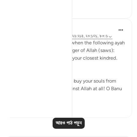
১
০
Prophetic Commentary
৮ বছর পূর্বে
·
রেফারেন্সিং
আয়াহ ৭২:২১-২২, ২৬:২১৪, ২৩:১০১, ৮৩:৬
Abu Hurayrah narrates that when the following ayah
was revealed to the Messenger of Allah (saws):
And warn, [O Muhammad], your closest kindred.
[26:214]
He said: 'O tribe of Quraysh, buy your souls from
Allah! I cannot help you against Allah at all! O Banu
‘A...
আরো দেখুন
২
০
আরও পাঠ পড়ুন