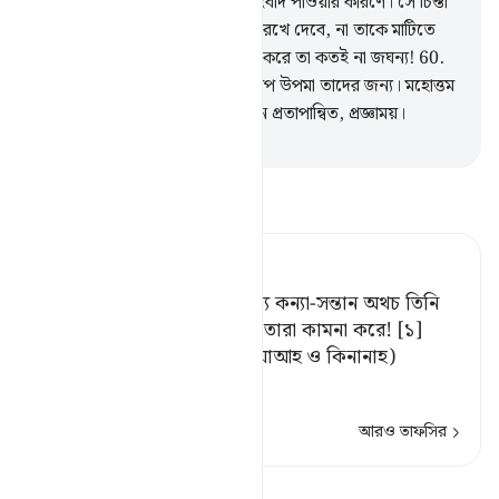
সে মানুষ থেকে মুখ লুকায় খারাপ সংবাদ পাওয়ার কারণে। সে চিন্তা
করে যে অপমান মাথায় করে তাকে রেখে দেবে, না তাকে মাটিতে
পুঁতে ফেলবে। হায়, তারা যা সিদ্ধান্ত করে তা কতই না জঘন্য!
60
.
যারা আখেরাতে বিশ্বাস করে না, খারাপ উপমা তাদের জন্য। মহোত্তম
উপমা সব আল্লাহর জন্য, তিনি হলেন প্রতাপান্বিত, প্রজ্ঞাময়।
-
Taisirul Quran
তাফসীর পড়ুন
Tafsir Ahsanul Bayaan
তারা নির্ধারিত করে আল্লাহর জন্য কন্যা-সন্তান অথচ তিনি
পবিত্র; আর তাদের জন্য তাই যা তারা কামনা করে! [১]
[১] আরবের কয়েকটি গোত্র (খুযাআহ ও কিনানাহ)
ফিরিশত
…
আরও পড়ুন
আরও তাফসির
পাঠ