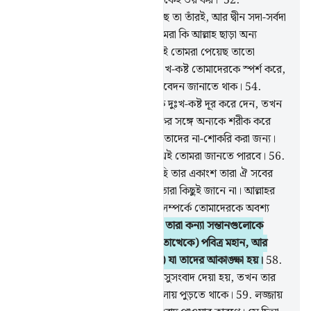
ইলাহ; কাজেই আমাকে- কেবল আমাকেই ভয় কর।’
52
.
আকাশসমূহ আর যমীনে যা কিছু আছে তা তাঁরই, আর দ্বীন সদা-সর্বদা
একান্তভাবে তাঁরই জন্য। তাহলে তোমরা কি আল্লাহ ছাড়া অন্য
কাউকে ভয় করবে?
53
.
যে নি‘মাতই তোমরা পেয়েছ তাতো
আল্লাহর নিকট হতেই। আর যখন দুঃখ-কষ্ট তোমাদেরকে স্পর্শ করে,
তখন তাঁর কাছেই তোমরা আকুল আবেদন জানাতে থাক।
54
.
অতঃপর যখন তিনি তোমাদের থেকে দুঃখ-কষ্ট দূর করে দেন, তখন
তোমাদের একদল তাদের প্রতিপালকের সঙ্গে অন্যকে শরীক করে
বসে
55
.
আমি তাদেরকে যা দিয়েছি তাদের না-শোকরি করা জন্য।
অতএব তোমরা ভোগ করে নাও, শীঘ্রই তোমরা জানতে পারবে।
56
.
আর আমি তাদেরকে যে রিযক দিয়েছি তার একাংশ তারা ঐ সবের
জন্য নির্ধারিত করে যাদের সম্পর্কে তারা কিছুই জানে না। আল্লাহর
শপথ! তোমাদের এই মিথ্যে উদ্ভাবন সম্পর্কে তোমাদেরকে অবশ্য
অবশ্যই জিজ্ঞেস করা হবে
57
.
আর তারা কন্যা সন্তানগুলোকে
আল্লাহর জন্য নির্ধারিত করে, তিনি (তাত্থেকে) পবিত্র মহান, আর
তারা নিজেদের জন্য (নির্ধারিত করে) যা তাদের আকাঙ্ক্ষা হয়।
58
.
তাদের কাউকে যখন কন্যা সন্তানের সুসংবাদ দেয়া হয়, তখন তার
মুখ কালো হয়ে যায় আর সে অন্তর্জ্বালায় পুড়তে থাকে।
59
.
লজ্জায়