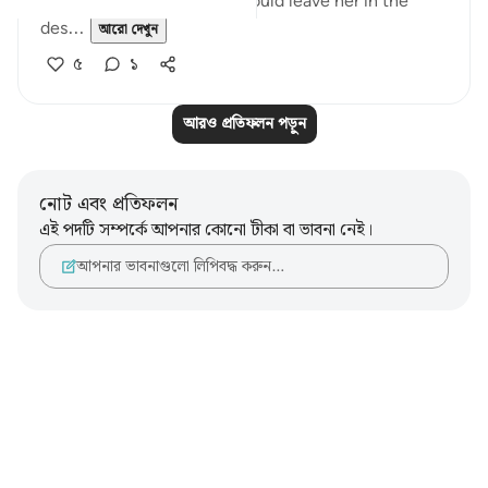
made of wool or hair and would leave her in the
des...
আরো দেখুন
৫
১
আরও প্রতিফলন পড়ুন
নোট এবং প্রতিফলন
এই পদটি সম্পর্কে আপনার কোনো টীকা বা ভাবনা নেই।
আপনার ভাবনাগুলো লিপিবদ্ধ করুন…