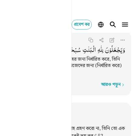
প্রবেশ কর
ويجعلون لله البنات سب
An-Nahl
16:57
১৬:৫৭
وَیَجْعَلُوْنَ
لِلّٰهِ
الْبَنٰتِ
سُبْحٰنَهٗ ۙ
وَلَهُمْ
مَّا
یَشْتَهُوْنَ
আর তারা কন্যা সন্তানগুলোকে আল্লাহর জন্য নির্ধারিত করে, তিনি
(তাত্থেকে) পবিত্র মহান, আর তারা নিজেদের জন্য (নির্ধারিত করে)
যা তাদের আকাঙ্ক্ষা হয়।
আরও পড়ুন
শব্দে শব্দে
প্রাসঙ্গিকভাবে পড়ুন
অধ্যায় ১৬, পৃষ্ঠা ২৪৫, জুজ ১৪
51
.
আল্লাহ বললেন, ‘তোমরা দু’ ইলাহ গ্রহণ করো না, তিনি তো এক