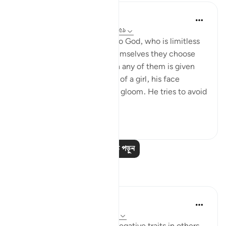
In the Shade of the Quran
৩১ সপ্তাহ আগে
·
রেফারেন্সিং
আয়াহ ১৬:৫৭-৫৯
And they assign daughters to God, who is limitless
in His glory, whereas for themselves they choose
what they desire. And when any of them is given
the happy news of the birth of a girl, his face
darkens and he is filled with gloom. He tries to avoid
all peopl...
আরো দেখুন
১
০
আরও পাঠ পড়ুন
প্রতিফলন
Yazin
৫ বছর পূর্বে
·
রেফারেন্সিং
আয়াহ ১৬:৫০-৫৯