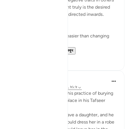
I’m often quick to identify negative traits in others
— this effort, if improvement truly is the desired
end result — would be best directed inwards.
This is true for two reasons:
Changing yourself is much easier than changing
others, and
It just so happens t...
আরো দেখুন
১১
১
Abdel-Minem Mustafa
৮ বছর পূর্বে
·
রেফারেন্সিং
আয়াহ ১৬:৫৭-৬৯, ৮১:৮
Al-Baghawi mentions how this practice of burying
one’s infant daughter took place in his Tafseer
(2/619):
When an Arab man would have a daughter, and he
wanted to let her live, he would dress her in a robe