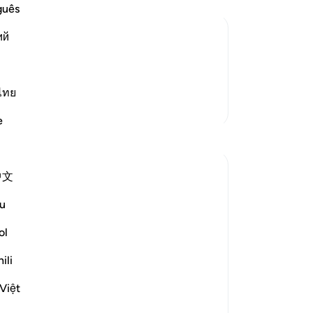
ও প
guês
করে
ий
করে
-
Ta
যে, আল্লাহ তাদেরকে ভূগর্ভে ধসিয়ে দেবেন না
বে না?
ไทย
নো
আরও তাফসির
এই 
e
প্রতিফলন
Yazin
中文
৬ বছর পূর্বে
·
রেফারেন্সিং
আয়াহ ১৬:৪৩-৪৭
u
As humans, we tend to prioritize the
things we see and feel, over the stuff we
ol
can’t. As a result, immediate needs are
given priority over longer term ones —
ili
even those much more important.
Việt
I suffer from this affliction myself, which