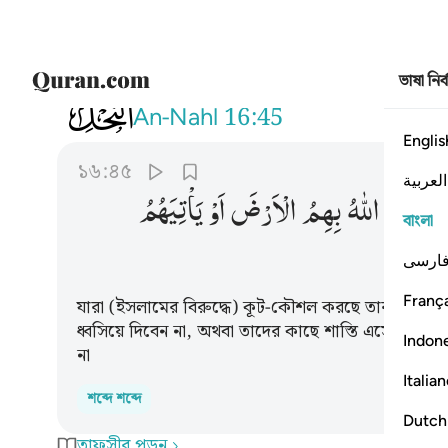
ভাষা নির
016
افامن الذين مكروا السييات ان يخس
An-Nahl
16:45
Englis
১৬:৪৫
العربية
َّخْسِفَ
اللّٰهُ
بِهِمُ
الْاَرْضَ
اَوْ
یَاْتِیَهُمُ
বাংলা
ارسی
França
যারা (ইসলামের বিরুদ্ধে) কূট-কৌশল করছে তারা কি নির্
ধ্বসিয়ে দিবেন না, অথবা তাদের কাছে শাস্তি এসে পড়বে 
Indon
না
Italia
শব্দে শব্দে
Dutch
তাফসীর পড়ুন