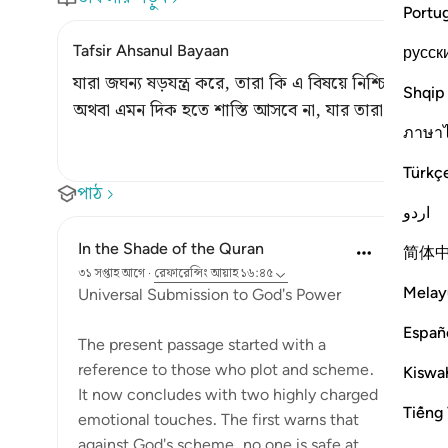
Portu
Tafsir Ahsanul Bayaan
русск
যারা জঘন্য ষড়যন্ত্র করে, তারা কি এ বিষয়ে নিশ্চিত আছে 
Shqip
অথবা এমন দিক হতে শাস্তি আসবে না, যার তারা টেরও পা
ภาษา
Türkç
পাঠ
اردو
In the Shade of the Quran
简体
৩১ সপ্তাহ আগে
·
রেফারেন্সিং
আয়াহ ১৬:৪৫
Melay
Universal Submission to God's Power
Españ
The present passage started with a
reference to those who plot and scheme.
Kiswah
It now concludes with two highly charged
Tiếng 
emotional touches. The first warns that
against God's scheme, no one is safe at