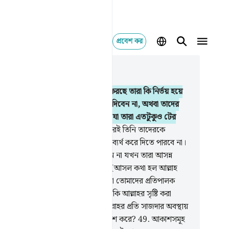
প্রবেশ কর
াসঙ্গিকভাবে পড়ুন
যায় ১৬, পৃষ্ঠা ২৪৫, জুজ ১৪
.
যারা (ইসলামের বিরুদ্ধে) কূট-কৌশল করছে তারা কি নির্ভয় হয়ে
ে যে, আল্লাহ তাদেরকে যমীনে ধ্বসিয়ে দিবেন না, অথবা তাদের
ে শাস্তি এসে পড়বে না এমন দিক থেকে যা তারা এতটুকুও টের
ে না
46
.
কিংবা তাদের চলাফেরার ভিতরেই তিনি তাদেরকে
ড়াও করবেন না, অতঃপর তারা তো তা ব্যর্থ করে দিতে পারবে না।
.
অথবা তিনি তাদেরকে পাকড়াও করবেন না যখন তারা আসন্ন
ীবাতের চিন্তায় ভীত-সন্ত্রস্ত হয়ে থাকবে, (আসল কথা হল আল্লাহ
ুষকে খুবই অবকাশ দিয়ে থাকেন) কেননা তোমাদের প্রতিপালক
্যই অতি দয়ার্দ্র, বড়ই দয়ালু।
48
.
তারা কি আল্লাহর সৃষ্টি করা
িসের দিকে লক্ষ্য করে না, যার ছায়া আল্লাহর প্রতি সাজদার অবস্থায়
ে-বামে পতিত হয়, আর তারা বিনয় প্রকাশ করে?
49
.
আকাশসমূহ