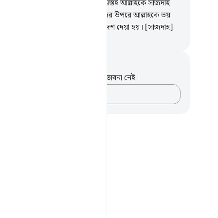
ৃথিবীতে যত জীব-জন্তু ফেরেশতারা, সমস্তই আল্লাহকে সাজদাহ
; তারা অহঙ্কার করে না।
50
.
তারা তাদের উপরে আল্লাহকে ভয়
 আর তারা তা-ই করে যা তাদেরকে আদেশ দেয়া হয়। [সাজদাহ]
isirul Quran
ট এবং প্রতিফলন
পদটি সম্পর্কে আপনার কোনো টীকা বা ভাবনা নেই।
আপনার ভাবনাগুলো লিপিবদ্ধ করুন…