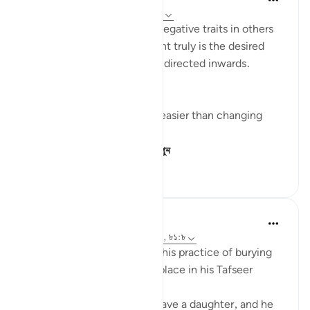
৫ বছর পূর্বে
·
রেফারেন্সিং
আয়াহ ১৬:৫০-৫৯
I’m often quick to identify negative traits in others
— this effort, if improvement truly is the desired
end result — would be best directed inwards.
This is true for two reasons:
Changing yourself is much easier than changing
others, and
It just so happens t...
আরো দেখুন
১১
১
৫১৫
Abdel-Minem Mustafa
৮ বছর পূর্বে
·
রেফারেন্সিং
আয়াহ ১৬:৫৭-৬৯, ৮১:৮
Al-Baghawi mentions how this practice of burying
one’s infant daughter took place in his Tafseer
(2/619):
When an Arab man would have a daughter, and he