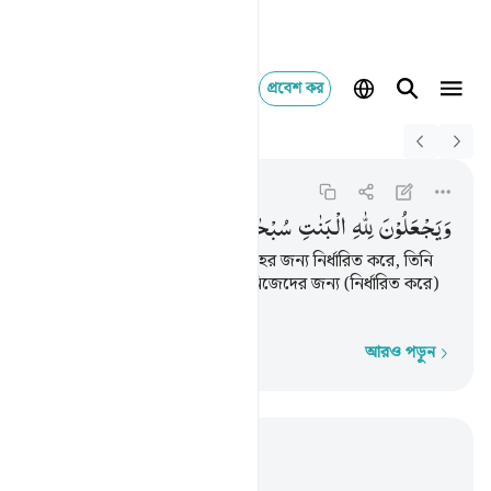
প্রবেশ কর
Switch Quran.com to
English
ويجعلون لله البنات سب
An-Nahl
16:57
১৬:৫৭
وَیَجْعَلُوْنَ
لِلّٰهِ
الْبَنٰتِ
سُبْحٰنَهٗ ۙ
وَلَهُمْ
مَّا
یَشْتَهُوْنَ
আর তারা কন্যা সন্তানগুলোকে আল্লাহর জন্য নির্ধারিত করে, তিনি
(তাত্থেকে) পবিত্র মহান, আর তারা নিজেদের জন্য (নির্ধারিত করে)
যা তাদের আকাঙ্ক্ষা হয়।
আরও পড়ুন
শব্দে শব্দে
প্রাসঙ্গিকভাবে পড়ুন
অধ্যায় ১৬, পৃষ্ঠা ২৪৫, জুজ ১৪