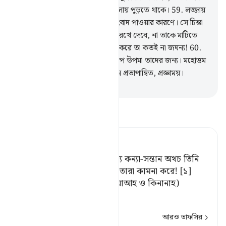
মুখ কালো হয়ে যায় আর সে অন্তর্জ্বালায় পুড়তে থাকে।
59
.
লজ্জায়
সে মানুষ থেকে মুখ লুকায় খারাপ সংবাদ পাওয়ার কারণে। সে চিন্তা
করে যে অপমান মাথায় করে তাকে রেখে দেবে, না তাকে মাটিতে
পুঁতে ফেলবে। হায়, তারা যা সিদ্ধান্ত করে তা কতই না জঘন্য!
60
.
যারা আখেরাতে বিশ্বাস করে না, খারাপ উপমা তাদের জন্য। মহোত্তম
উপমা সব আল্লাহর জন্য, তিনি হলেন প্রতাপান্বিত, প্রজ্ঞাময়।
-
Taisirul Quran
তাফসীর পড়ুন
Tafsir Ahsanul Bayaan
তারা নির্ধারিত করে আল্লাহর জন্য কন্যা-সন্তান অথচ তিনি
পবিত্র; আর তাদের জন্য তাই যা তারা কামনা করে! [১]
[১] আরবের কয়েকটি গোত্র (খুযাআহ ও কিনানাহ)
ফিরিশত
…
আরও পড়ুন
আরও তাফসির