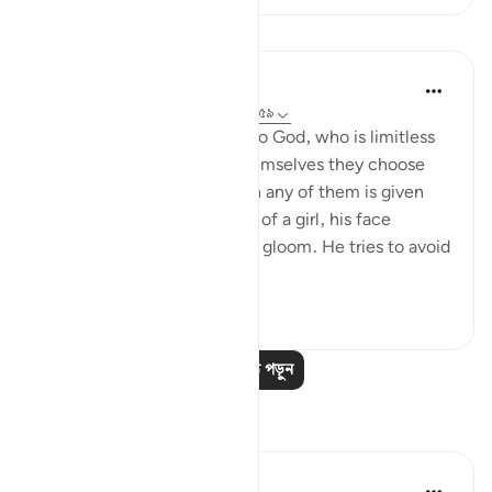
পাঠ
In the Shade of the Quran
৩২ সপ্তাহ আগে
·
রেফারেন্সিং
আয়াহ ১৬:৫৭-৫৯
And they assign daughters to God, who is limitless
in His glory, whereas for themselves they choose
what they desire. And when any of them is given
the happy news of the birth of a girl, his face
darkens and he is filled with gloom. He tries to avoid
all peopl...
আরো দেখুন
১
০
৩৫৮
আরও পাঠ পড়ুন
প্রতিফলন
Yazin