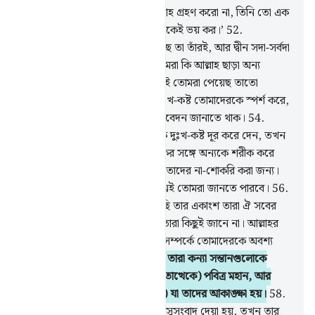
51
.
আল্লাহ বললেন, ‘তোমরা দু’ ইলাহ গ্রহণ করো না, তিনি তো এক
ইলাহ; কাজেই আমাকে- কেবল আমাকেই ভয় কর।’
52
.
আকাশসমূহ আর যমীনে যা কিছু আছে তা তাঁরই, আর দ্বীন সদা-সর্বদা
একান্তভাবে তাঁরই জন্য। তাহলে তোমরা কি আল্লাহ ছাড়া অন্য
কাউকে ভয় করবে?
53
.
যে নি‘মাতই তোমরা পেয়েছ তাতো
আল্লাহর নিকট হতেই। আর যখন দুঃখ-কষ্ট তোমাদেরকে স্পর্শ করে,
তখন তাঁর কাছেই তোমরা আকুল আবেদন জানাতে থাক।
54
.
অতঃপর যখন তিনি তোমাদের থেকে দুঃখ-কষ্ট দূর করে দেন, তখন
তোমাদের একদল তাদের প্রতিপালকের সঙ্গে অন্যকে শরীক করে
বসে
55
.
আমি তাদেরকে যা দিয়েছি তাদের না-শোকরি করা জন্য।
অতএব তোমরা ভোগ করে নাও, শীঘ্রই তোমরা জানতে পারবে।
56
.
আর আমি তাদেরকে যে রিযক দিয়েছি তার একাংশ তারা ঐ সবের
জন্য নির্ধারিত করে যাদের সম্পর্কে তারা কিছুই জানে না। আল্লাহর
শপথ! তোমাদের এই মিথ্যে উদ্ভাবন সম্পর্কে তোমাদেরকে অবশ্য
অবশ্যই জিজ্ঞেস করা হবে
57
.
আর তারা কন্যা সন্তানগুলোকে
আল্লাহর জন্য নির্ধারিত করে, তিনি (তাত্থেকে) পবিত্র মহান, আর
তারা নিজেদের জন্য (নির্ধারিত করে) যা তাদের আকাঙ্ক্ষা হয়।
58
.
তাদের কাউকে যখন কন্যা সন্তানের সুসংবাদ দেয়া হয়, তখন তার