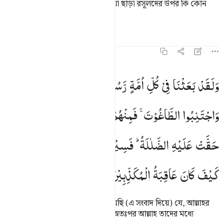
করার নেই, কারণ) স্পষ্টভাবে পৌঁছে দেয়া ছাড়া রসূলদের উপর কি কোন
দায়িত্ব আছে?
তাফসির
পাঠ
প্রতিফলন
১৬:৩৬
لقد بعثنا في كل امة رسولا ان اعبدوا الله واجتنبوا الطاغوت فمنهم م
وَلَقَدْ
بَعَثْنَا
فِیْ
كُلِّ
اُمَّةٍ
رَّسُوْلًا
اَنِ
اعْبُدُوا
اللّٰهَ
َلَقَدْ بَعَثْنَا فِى كُلِّ أُمَّةٍۢ رَّسُولًا أَنِ ٱعْبُدُوا۟ ٱللَّهَ وَٱجْتَنِبُ
وَاجْتَنِبُوا
الطَّاغُوْتَ ۚ
فَمِنْهُمْ
مَّنْ
هَدَی
اللّٰهُ
وَمِنْهُمْ
مَّنْ
حَقَّتْ
عَلَیْهِ
الضَّلٰلَةُ ؕ
فَسِیْرُوْا
فِی
الْاَرْضِ
فَانْظُرُوْا
كَیْفَ
كَانَ
عَاقِبَةُ
الْمُكَذِّبِیْنَ
প্রত্যেক জাতির কাছে আমি রসূল পাঠিয়েছি (এ সংবাদ দিয়ে) যে, আল্লাহর
‘ইবাদাত কর আর তাগুতকে বর্জন কর। অতঃপর আল্লাহ তাদের মধ্যে