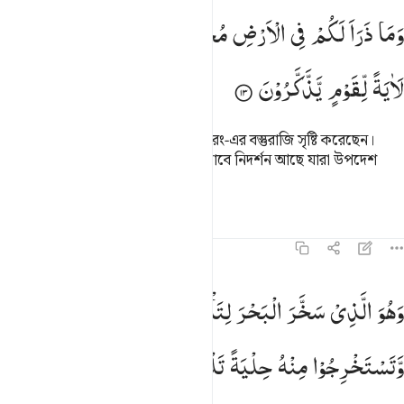
ما ذرا لكم في الارض مختلفا الوانه ان في ذالك لاية لقوم يذكرون ١٣
وَمَا
ذَرَاَ
لَكُمْ
فِی
الْاَرْضِ
مُخْتَلِفًا
اَلْوَانُهٗ ؕ
اِنَّ
فِیْ
ذٰلِكَ
َمَا ذَرَأَ لَكُمْ فِى ٱلْأَرْضِ مُخْتَلِفًا أَلْوَٰنُهُۥٓ ۗ إِنَّ فِى ذَٰلِكَ لَـَٔايَةًۭ لِّقَوْمٍۢ يَذّ
لَاٰیَةً
لِّقَوْمٍ
یَّذَّكَّرُوْنَ
আর তিনি তোমাদের জন্য যমীনে বিভিন্ন রং-এর বস্তুরাজি সৃষ্টি করেছেন।
এতে ঐ সমস্ত লোকেদের জন্য নিশ্চিতভাবে নিদর্শন আছে যারা উপদেশ
গ্রহণ করতে চায়।
তাফসির
পাঠ
প্রতিফলন
১৬:১৪
هو الذي سخر البحر لتاكلوا منه لحما طريا وتستخرجوا منه حلية تلبسون
وَهُوَ
الَّذِیْ
سَخَّرَ
الْبَحْرَ
لِتَاْكُلُوْا
مِنْهُ
لَحْمًا
طَرِیًّا
َهُوَ ٱلَّذِى سَخَّرَ ٱلْبَحْرَ لِتَأْكُلُوا۟ مِنْهُ لَحْمًۭا طَرِيًّۭا وَتَسْتَخْرِجُوا۟ مِنْهُ حِلْيَةًۭ تَلْبَس
وَّتَسْتَخْرِجُوْا
مِنْهُ
حِلْیَةً
تَلْبَسُوْنَهَا ۚ
وَتَرَی
الْفُلْكَ