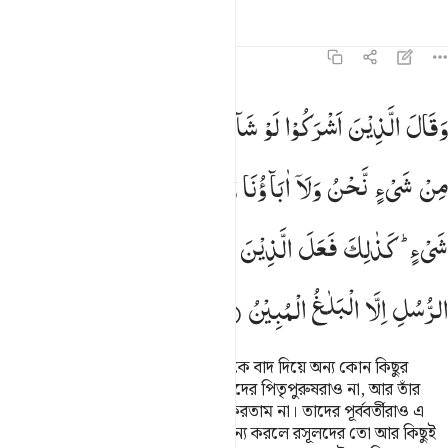
তাফসির
পাঠ
প্রতিফলন
১৬:৩৫
قال الذين اشركوا لو شاء الله ما عبدنا من دونه من شيء نحن ولا اباونا
وَقَالَ
الَّذِیْنَ
اَشْرَكُوْا
لَوْ
شَآءَ
اللّٰهُ
مَا
عَبَدْنَا
مِنْ
دُوْنِهٖ
َقَالَ ٱلَّذِينَ أَشْرَكُوا۟ لَوْ شَآءَ ٱللَّهُ مَا عَبَدْنَا مِن دُونِهِۦ مِن شَىْءٍۢ 
مِنْ
شَیْءٍ
نَّحْنُ
وَلَاۤ
اٰبَآؤُنَا
وَلَا
حَرَّمْنَا
مِنْ
دُوْنِهٖ
مِنْ
شَیْءٍ ؕ
كَذٰلِكَ
فَعَلَ
الَّذِیْنَ
مِنْ
قَبْلِهِمْ ۚ
فَهَلْ
عَلَی
الرُّسُلِ
اِلَّا
الْبَلٰغُ
الْمُبِیْنُ
মুশরিকরা বলে, ‘আল্লাহ ইচ্ছে করলে তাঁকে বাদ দিয়ে অন্য কোন কিছুর
‘ইবাদাত আমরাও করতাম না, আর আমাদের পিতৃপুরুষরাও না, আর তাঁর
হুকুম ছাড়া কোন কিছুকে হারাম গণ্যও করতাম না। তাদের পূর্ববর্তীরাও এ
রকমই করত। (তারা রসূলদের কথা অমান্য করলে রসূলদের তো আর কিছুই