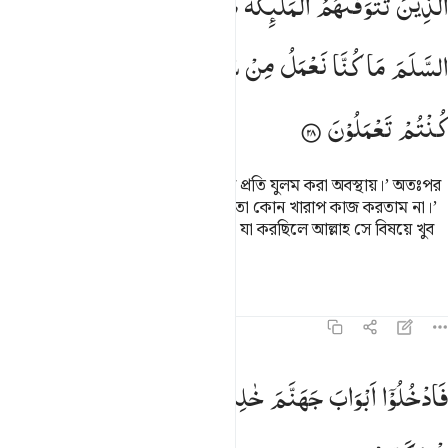
الَّذِیْنَ
تَتَوَفّٰىهُمُ
الْمَلٰٓىِٕكَةُ
ظَالِمِیْۤ
اَنْفُسِهِمْ ۪
فَاَلْقَوُا
لَّذِينَ تَتَوَفَّىٰهُمُ ٱلْمَلَـٰٓئِكَةُ ظَالِمِىٓ أَنفُسِهِمْ ۖ فَأَلْقَوُا۟ ٱلسَّلَمَ مَا كُنَّا نَعْ
السَّلَمَ
مَا
كُنَّا
نَعْمَلُ
مِنْ
سُوْٓءٍ ؕ
بَلٰۤی
اِنَّ
اللّٰهَ
عَلِیْمٌۢ
بِمَا
كُنْتُمْ
تَعْمَلُوْنَ
ফেরেশতারা যাদের মৃত্যু ঘটায় নিজেদের প্রতি যুলম করা অবস্থায়।’ অতঃপর
তারা আত্মসমর্পণ ক’রে বলবে, ‘আমরা তো কোন খারাপ কাজ করতাম না।’
(ফেরেশতারা জবাব দিবে) ‘বরং, তোমরা যা করছিলে আল্লাহ সে বিষয়ে খুব
ভালভাবেই অবগত।
তাফসির
পাঠ
প্রতিফলন
কিরাত
১৬:২৯
ادخلوا ابواب جهنم خالدين فيها فلبيس مثوى المتكبرين ٢٩
فَادْخُلُوْۤا
اَبْوَابَ
جَهَنَّمَ
خٰلِدِیْنَ
فِیْهَا ؕ
فَلَبِئْسَ
مَثْوَی
َٱدْخُلُوٓا۟ أَبْوَٰبَ جَهَنَّمَ خَـٰلِدِينَ فِيهَا ۖ فَلَبِئْسَ مَثْوَى ٱلْمُتَكَبِّرِينَ 