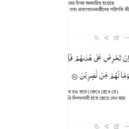
কতককে সৎপথ দেখিয়েছেন, আর কতকের উপর অবধারিত হয়েছে
গুমরাহী, অতএব যমীনে ভ্রমণ করে দেখ, সত্য প্রত্যাখ্যানকারীদের পরিণতি কী
ঘটেছিল!
তাফসির
পাঠ
প্রতিফলন
১৬:৩৭
ن تحرص على هداهم فان الله لا يهدي من يضل وما لهم من ناصرين ٣٧
اِنْ
تَحْرِصْ
عَلٰی
هُدٰىهُمْ
فَاِنَّ
اللّٰهَ
لَا
یَهْدِیْ
مَنْ
یُّضِلُّ
ِن تَحْرِصْ عَلَىٰ هُدَىٰهُمْ فَإِنَّ ٱللَّهَ لَا يَهْدِى مَن يُضِلُّ ۖ وَمَا لَهُم مِّن نَّـٰصِرِينَ ٣٧
وَمَا
لَهُمْ
مِّنْ
نّٰصِرِیْنَ
তুমি যদি তাদের হিদায়াতের জন্য লালায়িত হও তবে (জেনে রেখে যে)
আল্লাহ তাকে সৎপথ দেখান না যাকে তিনি বিপথগামী হতে ছেড়ে দেন আর
তাদের কোন সাহায্যকারী নেই।
তাফসির
পাঠ
প্রতিফলন
কিরাত
১৬:৩৮