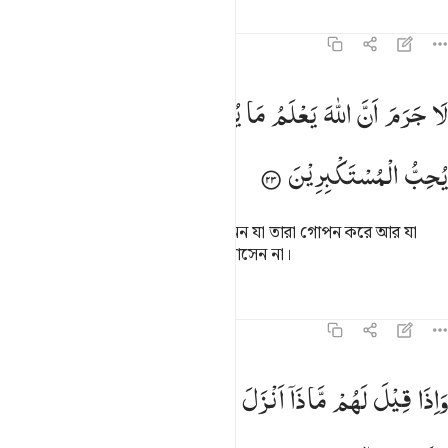
তাফসির
পাঠ
প্রতিফলন
১৬:২৩
ا جرم ان الله يعلم ما يسرون وما يعلنون انه لا يحب المستكبرين ٢٣
لَا
جَرَمَ
اَنَّ
اللّٰهَ
یَعْلَمُ
مَا
یُسِرُّوْنَ
وَمَا
یُعْلِنُوْنَ ؕ
اِنَّهٗ
لَا
َا جَرَمَ أَنَّ ٱللَّهَ يَعْلَمُ مَا يُسِرُّونَ وَمَا يُعْلِنُونَ ۚ إِنَّهُۥ لَا يُحِبُّ ٱ
یُحِبُّ
الْمُسْتَكْبِرِیْنَ
এতে কোন সন্দেহ নেই যে, আল্লাহ জানেন যা তারা গোপন করে আর যা
প্রকাশ করে, তিনি অহঙ্কারীদেরকে ভালবাসেন না।
তাফসির
পাঠ
প্রতিফলন
১৬:২৪
اذا قيل لهم ماذا انزل ربكم قالوا اساطير الاولين ٢٤
وَاِذَا
قِیْلَ
لَهُمْ
مَّاذَاۤ
اَنْزَلَ
رَبُّكُمْ ۙ
قَالُوْۤا
اَسَاطِیْرُ
َإِذَا قِيلَ لَهُم مَّاذَآ أَنزَلَ رَبُّكُمْ ۙ قَالُوٓا۟ أَسَـٰطِيرُ ٱلْأَوَّلِينَ 