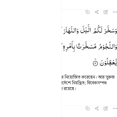
তাফসির
পাঠ
প্রতিফলন
কিরাত
১৬:১২
سخر لكم الليل والنهار والشمس والقمر والنجوم مسخرات بامره ان في ذ
وَسَخَّرَ
لَكُمُ
الَّیْلَ
وَالنَّهَارَ ۙ
وَالشَّمْسَ
وَالْقَمَرَ ؕ
َسَخَّرَ لَكُمُ ٱلَّيْلَ وَٱلنَّهَارَ وَٱلشَّمْسَ وَٱلْقَمَرَ ۖ وَٱلنُّجُومُ مُسَخَّرَٰتٌۢ بِأَمْرِ
وَالنُّجُوْمُ
مُسَخَّرٰتٌ
بِاَمْرِهٖ ؕ
اِنَّ
فِیْ
ذٰلِكَ
لَاٰیٰتٍ
لِّقَوْمٍ
یَّعْقِلُوْنَ
তিনিই রাত ও দিনকে তোমাদের উপকারে নিয়োজিত করেছেন। আর সুরুজ
ও চাঁদকেও; এবং তারকারাজিও তাঁরই নির্দেশে নিয়ন্ত্রিত; বিবেকসম্পন্ন
লোকেদের জন্য এতে অবশ্যই বহু নিদর্শন রয়েছে।
তাফসির
পাঠ
প্রতিফলন
কিরাত
১৬:১৩