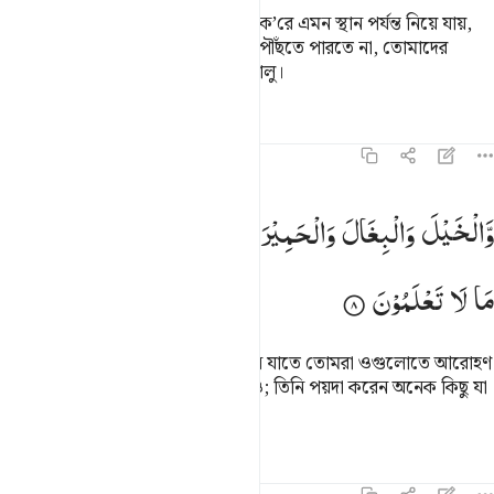
আর এগুলো তোমাদের ভার বোঝা বহন ক’রে এমন স্থান পর্যন্ত নিয়ে যায়,
প্রাণান্তকর ক্লেশ ছাড়া যেখানে তোমরা পৌঁছতে পারতে না, তোমাদের
প্রতিপালক অবশ্যই বড়ই দয়ার্দ্র, বড়ই দয়ালু।
তাফসির
পাঠ
প্রতিফলন
কিরাত
১৬:৮
الخيل والبغال والحمير لتركبوها وزينة ويخلق ما لا تعلمون ٨
وَّالْخَیْلَ
وَالْبِغَالَ
وَالْحَمِیْرَ
لِتَرْكَبُوْهَا
وَزِیْنَةً ؕ
وَیَخْلُقُ
َٱلْخَيْلَ وَٱلْبِغَالَ وَٱلْحَمِيرَ لِتَرْكَبُوهَا وَزِينَةًۭ ۚ وَيَخْلُقُ مَا لَا تَعْلَمُونَ ٨
مَا
لَا
تَعْلَمُوْنَ
তিনি ঘোড়া, খচ্চর ও গর্দভ সৃষ্টি করেছেন যাতে তোমরা ওগুলোতে আরোহণ
করতে পার আর শোভা-সৌন্দর্যের জন্যও; তিনি পয়দা করেন অনেক কিছু যা
তোমাদের জানা নেই।
তাফসির
পাঠ
প্রতিফলন
হাদিস