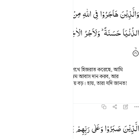
الذين هاجروا في الله من بعد ما ظلموا لنبوينهم في الدنيا حسنة ولاجر الا
وَالَّذِیْنَ
هَاجَرُوْا
فِی
اللّٰهِ
مِنْ
بَعْدِ
مَا
ظُلِمُوْا
لَنُبَوِّئَنَّهُمْ
فِی
َٱلَّذِينَ هَاجَرُوا۟ فِى ٱللَّهِ مِنۢ بَعْدِ مَا ظُلِمُوا۟ لَنُبَوِّئَنَّهُمْ فِى ٱلدُّنْيَا حَسَنَة
الدُّنْیَا
حَسَنَةً ؕ
وَلَاَجْرُ
الْاٰخِرَةِ
اَكْبَرُ ۘ
لَوْ
كَانُوْا
یَعْلَمُوْنَ
যারা অত্যাচারিত হওয়ার পরও আল্লাহর পথে হিজরাত করেছে, আমি
তাদেরকে অবশ্য অবশ্যই এ দুনিয়াতে উত্তম আবাস দান করব, আর
আখেরাতের পুরস্কার তো অবশ্যই সবচেয়ে বড়। হায়, তারা যদি জানত!
তাফসির
পাঠ
প্রতিফলন
১৬:৪২
لذين صبروا وعلى ربهم يتوكلون ٤٢
الَّذِیْنَ
صَبَرُوْا
وَعَلٰی
رَبِّهِمْ
یَتَوَكَّلُوْنَ
لَّذِينَ صَبَرُوا۟ وَعَلَىٰ رَبِّهِمْ يَتَوَكَّلُونَ ٤٢