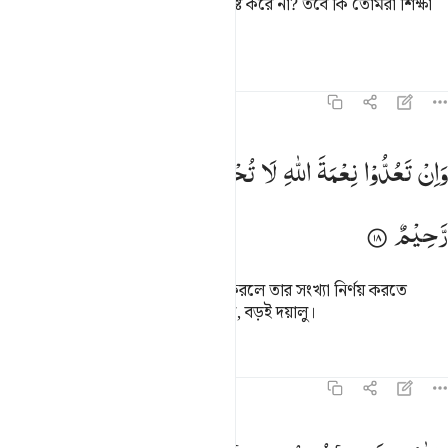
যিনি সৃষ্টি করেন তিনি কি তার মত যে সৃষ্টি করে না? তবে কি তোমরা শিক্ষা
গ্রহণ করবে না?
তাফসির
পাঠ
প্রতিফলন
কিরাত
১৬:১৮
ان تعدوا نعمة الله لا تحصوها ان الله لغفور رحيم ١٨
وَاِنْ
تَعُدُّوْا
نِعْمَةَ
اللّٰهِ
لَا
تُحْصُوْهَا ؕ
اِنَّ
اللّٰهَ
لَغَفُوْرٌ
َإِن تَعُدُّوا۟ نِعْمَةَ ٱللَّهِ لَا تُحْصُوهَآ ۗ إِنَّ ٱللَّهَ لَغَفُورٌۭ رَّحِيمٌۭ ١٨
رَّحِیْمٌ
তোমরা আল্লাহর নি‘মাতসমূহকে গণনা করলে তার সংখ্যা নির্ণয় করতে
পারবে না; আল্লাহ অবশ্যই বড়ই ক্ষমাশীল, বড়ই দয়ালু।
তাফসির
পাঠ
প্রতিফলন
১৬:১৯
الله يعلم ما تسرون وما تعلنون ١٩