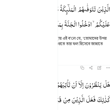
لذين تتوفاهم الملايكة طيبين يقولون سلام عليكم ادخلوا الجنة بما كنتم ت
الَّذِیْنَ
تَتَوَفّٰىهُمُ
الْمَلٰٓىِٕكَةُ
طَیِّبِیْنَ ۙ
یَقُوْلُوْنَ
سَلٰمٌ
لَّذِينَ تَتَوَفَّىٰهُمُ ٱلْمَلَـٰٓئِكَةُ طَيِّبِينَ ۙ يَقُولُونَ سَلَـٰمٌ عَلَيْكُمُ ٱدْخُلُوا۟ ٱلْجَنَّةَ بِ
عَلَیْكُمُ ۙ
ادْخُلُوا
الْجَنَّةَ
بِمَا
كُنْتُمْ
تَعْمَلُوْنَ
ফেরেশতা যাদের মৃত্যু ঘটায় পবিত্র অবস্থায় এই ব’লে যে, ‘তোমাদের উপর
শান্তি বর্ষিত হোক, তোমরা যে ‘আমাল করতে তার ফল হিসেবে জান্নাতে
প্রবেশ কর।’
তাফসির
পাঠ
প্রতিফলন
কিরাত
১৬:৩৩
ل ينظرون الا ان تاتيهم الملايكة او ياتي امر ربك كذالك فعل الذين من ق
هَلْ
یَنْظُرُوْنَ
اِلَّاۤ
اَنْ
تَاْتِیَهُمُ
الْمَلٰٓىِٕكَةُ
اَوْ
یَاْتِیَ
اَمْرُ
رَبِّكَ ؕ
َلْ يَنظُرُونَ إِلَّآ أَن تَأْتِيَهُمُ ٱلْمَلَـٰٓئِكَةُ أَوْ يَأْتِىَ أَمْرُ رَبِّكَ ۚ كَذَٰلِكَ فَعَلَ ٱلَّذ
كَذٰلِكَ
فَعَلَ
الَّذِیْنَ
مِنْ
قَبْلِهِمْ ؕ
وَمَا
ظَلَمَهُمُ
اللّٰهُ