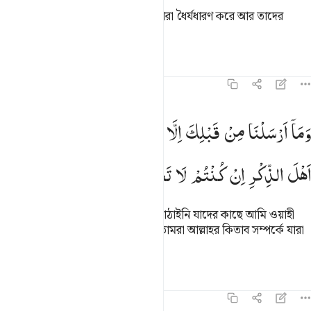
(আখেরাতের ঐ পুরস্কার তাদের জন্য) যারা ধৈর্যধারণ করে আর তাদের
প্রতিপালকের উপর নির্ভর করে।
তাফসির
পাঠ
প্রতিফলন
১৬:৪৩
ما ارسلنا من قبلك الا رجالا نوحي اليهم فاسالوا اهل الذكر ان كنتم لا تعل
وَمَاۤ
اَرْسَلْنَا
مِنْ
قَبْلِكَ
اِلَّا
رِجَالًا
نُّوْحِیْۤ
اِلَیْهِمْ
فَسْـَٔلُوْۤا
َمَآ أَرْسَلْنَا مِن قَبْلِكَ إِلَّا رِجَالًۭا نُّوحِىٓ إِلَيْهِمْ ۚ فَسْـَٔلُوٓا۟ أَهْلَ ٱلذِّكْرِ إِن كُ
اَهْلَ
الذِّكْرِ
اِنْ
كُنْتُمْ
لَا
تَعْلَمُوْنَ
আমি তোমার পূর্বে পুরুষ মানুষ ব্যতীত পাঠাইনি যাদের কাছে আমি ওয়াহী
করতাম। তোমরা যদি না জান তাহলে তোমরা আল্লাহর কিতাব সম্পর্কে যারা
অবগত তাদেরকে জিজ্ঞেস কর
তাফসির
পাঠ
প্রতিফলন
কিরাত
১৬:৪৪