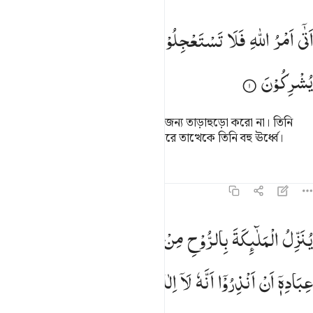
تى امر الله فلا تستعجلوه سبحانه وتعالى عما يشركون ١
اَتٰۤی
اَمْرُ
اللّٰهِ
فَلَا
تَسْتَعْجِلُوْهُ ؕ
سُبْحٰنَهٗ
وَتَعٰلٰی
عَمَّا
َتَىٰٓ أَمْرُ ٱللَّهِ فَلَا تَسْتَعْجِلُوهُ ۚ سُبْحَـٰنَهُۥ وَتَعَـٰلَىٰ عَمَّا يُشْرِكُونَ ١
یُشْرِكُوْنَ
আল্লাহর নির্দেশ এসে গেছে, অতএব এর জন্য তাড়াহুড়ো করো না। তিনি
মহান পবিত্র, তারা যাকে শরীক সাব্যস্ত করে তাত্থেকে তিনি বহু ঊর্ধ্বে।
তাফসির
পাঠ
প্রতিফলন
কিরাত
১৬:২
نزل الملايكة بالروح من امره على من يشاء من عباده ان انذروا انه لا الاه 
یُنَزِّلُ
الْمَلٰٓىِٕكَةَ
بِالرُّوْحِ
مِنْ
اَمْرِهٖ
عَلٰی
مَنْ
یَّشَآءُ
مِنْ
ُنَزِّلُ ٱلْمَلَـٰٓئِكَةَ بِٱلرُّوحِ مِنْ أَمْرِهِۦ عَلَىٰ مَن يَشَآءُ مِنْ عِبَادِهِۦٓ أَنْ أَنذِرُوٓا۟ أَنّ
عِبَادِهٖۤ
اَنْ
اَنْذِرُوْۤا
اَنَّهٗ
لَاۤ
اِلٰهَ
اِلَّاۤ
اَنَا
فَاتَّقُوْنِ