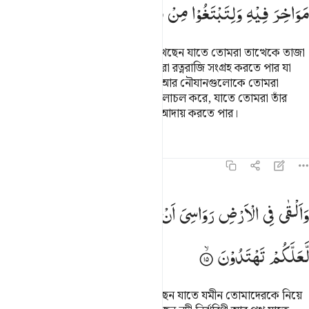
مَوَاخِرَ
فِیْهِ
وَلِتَبْتَغُوْا
مِنْ
فَضْلِهٖ
وَلَعَلَّكُمْ
تَشْكُرُوْنَ
তিনিই সমুদ্রকে কল্যাণে নিয়োজিত রেখেছেন যাতে তোমরা তাত্থেকে তাজা
গোশত খেতে পার, আর তাত্থেকে তোমরা রত্নরাজি সংগ্রহ করতে পার যা
তোমরা অলংকার হিসেবে পরিধান কর। আর নৌযানগুলোকে তোমরা
দেখতে পাও ঢেউয়ের বুক চিরে তাতে চলাচল করে, যাতে তোমরা তাঁর
অনুগ্রহ তালাশ করতে পার আর শোকর আদায় করতে পার।
তাফসির
পাঠ
প্রতিফলন
১৬:১৫
القى في الارض رواسي ان تميد بكم وانهارا وسبلا لعلكم تهتدون ١٥
وَاَلْقٰی
فِی
الْاَرْضِ
رَوَاسِیَ
اَنْ
تَمِیْدَ
بِكُمْ
وَاَنْهٰرًا
وَّسُبُلًا
َأَلْقَىٰ فِى ٱلْأَرْضِ رَوَٰسِىَ أَن تَمِيدَ بِكُمْ وَأَنْهَـٰرًۭا وَسُبُلًۭا لَّعَلَّكُمْ تَهْتَدُونَ
لَّعَلَّكُمْ
تَهْتَدُوْنَ
তিনি যমীনে সুদৃঢ় পর্বত সংস্থাপিত করেছেন যাতে যমীন তোমাদেরকে নিয়ে