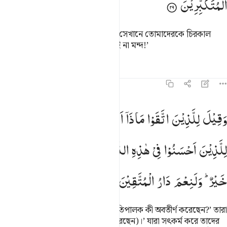
الْمُتَكَبِّرِیْنَ
কাজেই জাহান্নামের দরজায় প্রবেশ কর, সেখানে তোমাদেরকে চিরকাল
থাকতে হবে, দাম্ভিকদের অবাসস্থল কতই না মন্দ!’
তাফসির
পাঠ
প্রতিফলন
১৬:৩০
 وقيل للذين اتقوا ماذا انزل ربكم قالوا خيرا للذين احسنوا في هاذه الدني
وَقِیْلَ
لِلَّذِیْنَ
اتَّقَوْا
مَاذَاۤ
اَنْزَلَ
رَبُّكُمْ ؕ
قَالُوْا
خَیْرًا ؕ
 وَقِيلَ لِلَّذِينَ ٱتَّقَوْا۟ مَاذَآ أَنزَلَ رَبُّكُمْ ۚ قَالُوا۟ خَيْرًۭا ۗ ل
لِلَّذِیْنَ
اَحْسَنُوْا
فِیْ
هٰذِهِ
الدُّنْیَا
حَسَنَةٌ ؕ
وَلَدَارُ
الْاٰخِرَةِ
خَیْرٌ ؕ
وَلَنِعْمَ
دَارُ
الْمُتَّقِیْنَ
মুত্তাকীদের যখন বলা হয়, ‘তোমাদের প্রতিপালক কী অবতীর্ণ করেছেন?’ তারা
বলে, ‘যা কিছু উৎকৃষ্ট (তা-ই অবতীর্ণ করেছেন)।’ যারা সৎকর্ম করে তাদের