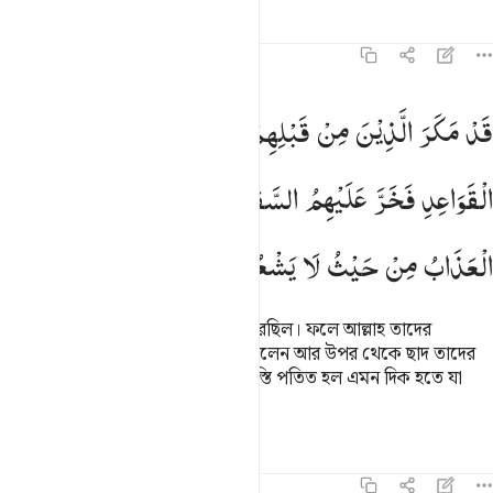
তাফসির
পাঠ
প্রতিফলন
১৬:২৬
د مكر الذين من قبلهم فاتى الله بنيانهم من القواعد فخر عليهم السق
قَدْ
مَكَرَ
الَّذِیْنَ
مِنْ
قَبْلِهِمْ
فَاَتَی
اللّٰهُ
بُنْیَانَهُمْ
مِّنَ
َدْ مَكَرَ ٱلَّذِينَ مِن قَبْلِهِمْ فَأَتَى ٱللَّهُ بُنْيَـٰنَهُم مِّنَ ٱلْقَوَاعِدِ فَخَرَّ عَلَيْهِمُ ٱ
الْقَوَاعِدِ
فَخَرَّ
عَلَیْهِمُ
السَّقْفُ
مِنْ
فَوْقِهِمْ
وَاَتٰىهُمُ
الْعَذَابُ
مِنْ
حَیْثُ
لَا
یَشْعُرُوْنَ
তাদের পূর্বে যারা ছিল তারাও চক্রান্ত করেছিল। ফলে আল্লাহ তাদের
ইমারাতকে মূল থেকে উৎপাটিত করেছিলেন আর উপর থেকে ছাদ তাদের
উপর ভেঙ্গে পড়ল, আর তাদের প্রতি শাস্তি পতিত হল এমন দিক হতে যা
তারা এতটুকু টের পায়নি।
তাফসির
পাঠ
প্রতিফলন
১৬:২৭