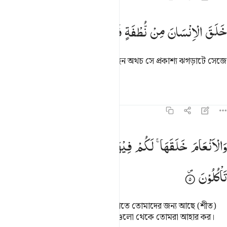
لق الانسان من نطفة فاذا هو خصيم مبين ٤
خَلَقَ
الْاِنْسَانَ
مِنْ
نُّطْفَةٍ
فَاِذَا
هُوَ
خَصِیْمٌ
مُّبِیْنٌ
َلَقَ ٱلْإِنسَـٰنَ مِن نُّطْفَةٍۢ فَإِذَا هُوَ خَصِيمٌۭ مُّبِينٌۭ ٤
তিনি শুক্র-কীট থেকে মানুষ সৃষ্টি করেছেন অথচ সে প্রকাশ্য ঝগড়াটে সেজে
বসল।
তাফসির
পাঠ
প্রতিফলন
১৬:৫
الانعام خلقها لكم فيها دفء ومنافع ومنها تاكلون ٥
وَالْاَنْعَامَ
خَلَقَهَا ۚ
لَكُمْ
فِیْهَا
دِفْءٌ
وَّمَنَافِعُ
وَمِنْهَا
َٱلْأَنْعَـٰمَ خَلَقَهَا ۗ لَكُمْ فِيهَا دِفْءٌۭ وَمَنَـٰفِعُ وَمِنْهَا تَأْكُلُونَ ٥
تَاْكُلُوْنَ
তিনি চতুস্পদ জন্তু সৃষ্টি করেছেন এবং তাতে তোমাদের জন্য আছে (শীত)
নিবারক আর বহু উপকারিতাও, আর সেগুলো থেকে তোমরা আহার কর।