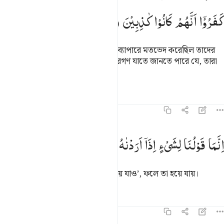
كَفَرُوْۤا
اَنَّهُمْ
كَانُوْا
كٰذِبِیْنَ
(তাদেরকে পুনর্জীবিত করা হবে) যারা এ ব্যাপারে মতভেদ করেছিল তাদের
কাছে স্পষ্ট করে দেয়ার জন্য, আর কাফিরগণ যাতে জানতে পারে যে, তারা
ছিল মিথ্যেবাদী।
তাফসির
পাঠ
প্রতিফলন
১৬:৪০
نما قولنا لشيء اذا اردناه ان نقول له كن فيكون ٤٠
اِنَّمَا
قَوْلُنَا
لِشَیْءٍ
اِذَاۤ
اَرَدْنٰهُ
اَنْ
نَّقُوْلَ
لَهٗ
كُنْ
فَیَكُوْنُ
ِنَّمَا قَوْلُنَا لِشَىْءٍ إِذَآ أَرَدْنَـٰهُ أَن نَّقُولَ لَهُۥ كُن فَيَكُونُ ٤٠
কোন বিষয়ে আমি ইচ্ছে করলে বলি, ‘হয়ে যাও’, ফলে তা হয়ে যায়।
তাফসির
পাঠ
প্রতিফলন
কিরাত
১৬:৪১