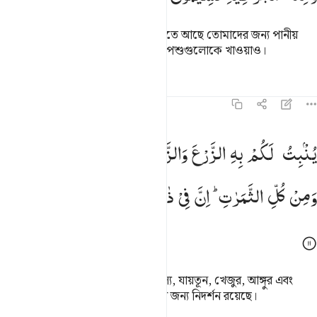
তিনি আকাশ থেকে পানি বর্ষণ করেন যাতে আছে তোমাদের জন্য পানীয়
আর তাতে জন্মে বৃক্ষ লতা যা তোমাদের পশুগুলোকে খাওয়াও।
তাফসির
পাঠ
প্রতিফলন
১৬:১১
نبت لكم به الزرع والزيتون والنخيل والاعناب ومن كل الثمرات ان في ذال
یُنْۢبِتُ
لَكُمْ
بِهِ
الزَّرْعَ
وَالزَّیْتُوْنَ
وَالنَّخِیْلَ
وَالْاَعْنَابَ
ُنۢبِتُ لَكُم بِهِ ٱلزَّرْعَ وَٱلزَّيْتُونَ وَٱلنَّخِيلَ وَٱلْأَعْنَـٰبَ وَمِن كُلِّ ٱلثَّمَرَٰتِ ۗ إ
وَمِنْ
كُلِّ
الثَّمَرٰتِ ؕ
اِنَّ
فِیْ
ذٰلِكَ
لَاٰیَةً
لِّقَوْمٍ
یَّتَفَكَّرُوْنَ
তিনি তা দিয়ে তোমাদের জন্য জন্মান শস্য, যায়তূন, খেজুর, আঙ্গুর এবং
সর্বপ্রকার ফল। এতে চিন্তাশীল মানুষদের জন্য নিদর্শন রয়েছে।