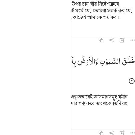
তিনি তাঁর এ রূহকে (ওহীক) যে বান্দাহর উপর চান স্বীয় নির্দেশক্রমে
ফেরেশতাদের মাধ্যমে অবতীর্ণ করেন (এই মর্মে যে) তোমরা সতর্ক কর যে,
আমি ছাড়া সত্যিকারের কোন ইলাহ নেই, কাজেই আমাকে ভয় কর।
তাফসির
পাঠ
প্রতিফলন
কিরাত
১৬:৩
لق السماوات والارض بالحق تعالى عما يشركون ٣
خَلَقَ
السَّمٰوٰتِ
وَالْاَرْضَ
بِالْحَقِّ ؕ
تَعٰلٰی
عَمَّا
یُشْرِكُوْنَ
َلَقَ ٱلسَّمَـٰوَٰتِ وَٱلْأَرْضَ بِٱلْحَقِّ ۚ تَعَـٰلَىٰ عَمَّا يُشْرِكُونَ ٣
তিনি (বিশেষ উদ্দেশ্য সাধনের নিমিত্তে) প্রকৃতভাবেই আসমানসমূহ যমীন
সৃষ্টি করেছেন, তারা যাকে আল্লাহর অংশীদার গণ্য করে তাত্থেকে তিনি বহু
ঊর্ধ্বে।
তাফসির
পাঠ
প্রতিফলন
কিরাত
১৬:৪