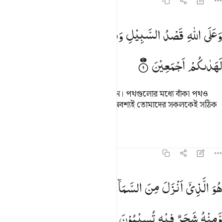
১৬:৯
على الله قصد السبيل ومنها جاير ولو شاء لهداكم اجمعين ٩
وَعَلَی
اللّٰهِ
قَصْدُ
السَّبِیْلِ
وَمِنْهَا
جَآىِٕرٌ ؕ
وَلَوْ
شَآءَ
َعَلَى ٱللَّهِ قَصْدُ ٱلسَّبِيلِ وَمِنْهَا جَآئِرٌۭ ۚ وَلَوْ شَآءَ لَهَدَىٰكُمْ أَجْمَعِينَ ٩
لَهَدٰىكُمْ
اَجْمَعِیْنَ
আল্লাহরই দায়িত্বে রয়েছে সরল পথপ্রদর্শন। পথগুলোর মধ্যে বাঁকা পথও
আছে। তিনি যদি ইচ্ছে করতেন তাহলে অবশ্যই তোমাদের সকলকেই সঠিক
পথ প্রদর্শন করতেন।
তাফসির
পাঠ
প্রতিফলন
১৬:১০
و الذي انزل من السماء ماء لكم منه شراب ومنه شجر فيه تسيمون ١٠
هُوَ
الَّذِیْۤ
اَنْزَلَ
مِنَ
السَّمَآءِ
مَآءً
لَّكُمْ
مِّنْهُ
شَرَابٌ
ُوَ ٱلَّذِىٓ أَنزَلَ مِنَ ٱلسَّمَآءِ مَآءًۭ ۖ لَّكُم مِّنْهُ شَرَابٌۭ وَمِنْهُ شَجَرٌۭ فِيه
وَّمِنْهُ
شَجَرٌ
فِیْهِ
تُسِیْمُوْنَ