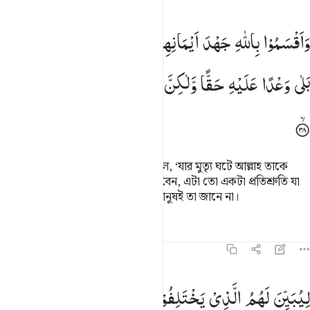
اقسموا بالله جهد ايمانهم لا يبعث الله من يموت بلى وعدا عليه حقا ولاكن
وَاَقْسَمُوْا
بِاللّٰهِ
جَهْدَ
اَیْمَانِهِمْ ۙ
لَا
یَبْعَثُ
اللّٰهُ
مَنْ
یَّمُوْتُ ؕ
َأَقْسَمُوا۟ بِٱللَّهِ جَهْدَ أَيْمَـٰنِهِمْ ۙ لَا يَبْعَثُ ٱللَّهُ مَن يَمُوتُ ۚ بَلَىٰ وَعْدًا عَلَيْه
بَلٰی
وَعْدًا
عَلَیْهِ
حَقًّا
وَّلٰكِنَّ
اَكْثَرَ
النَّاسِ
لَا
یَعْلَمُوْنَ
তারা আল্লাহর নামে শক্ত কসম খেয়ে বলে, ‘যার মুত্যৃ ঘটে আল্লাহ তাকে
পুনরায় জীবিত করবেন না।’ অবশ্যই করবেন, এটা তো একটা প্রতিশ্রুতি যা
পূরণ করা তাঁর দায়িত্ব, কিন্তু অধিকাংশ মানুষই তা জানে না।
তাফসির
পাঠ
প্রতিফলন
১৬:৩৯
يبين لهم الذي يختلفون فيه وليعلم الذين كفروا انهم كانوا كاذبين ٣٩
لِیُبَیِّنَ
لَهُمُ
الَّذِیْ
یَخْتَلِفُوْنَ
فِیْهِ
وَلِیَعْلَمَ
الَّذِیْنَ
ِيُبَيِّنَ لَهُمُ ٱلَّذِى يَخْتَلِفُونَ فِيهِ وَلِيَعْلَمَ ٱلَّذِينَ كَفَرُوٓا۟ أَنَّهُمْ كَانُوا۟ كَـٰذِبِينَ ٩