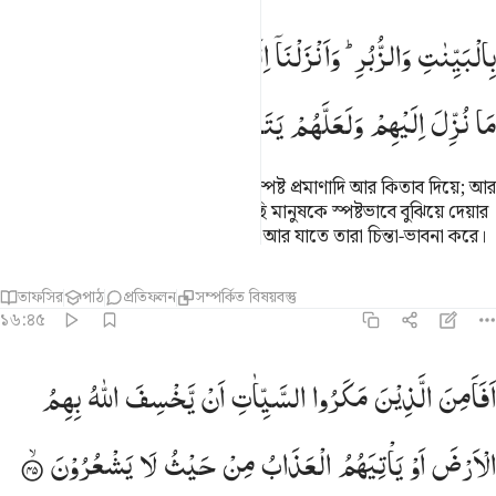
البينات والزبر وانزلنا اليك الذكر لتبين للناس ما نزل اليهم ولعلهم يتفكرو
بِالْبَیِّنٰتِ
وَالزُّبُرِ ؕ
وَاَنْزَلْنَاۤ
اِلَیْكَ
الذِّكْرَ
لِتُبَیِّنَ
لِلنَّاسِ
ِٱلْبَيِّنَـٰتِ وَٱلزُّبُرِ ۗ وَأَنزَلْنَآ إِلَيْكَ ٱلذِّكْرَ لِتُبَيِّنَ لِلنَّاسِ مَا نُزِّلَ إِلَيْهِمْ وَلَعَلَّهُمْ يَت
مَا
نُزِّلَ
اِلَیْهِمْ
وَلَعَلَّهُمْ
یَتَفَكَّرُوْنَ
(অতীতের রসূলদেরকে পাঠিয়েছিলাম) স্পষ্ট প্রমাণাদি আর কিতাব দিয়ে; আর
এখন তোমার প্রতি কুরআন অবতীর্ণ করছি মানুষকে স্পষ্টভাবে বুঝিয়ে দেয়ার
জন্য যা তাদের প্রতি অবতীর্ণ করা হয়েছে আর যাতে তারা চিন্তা-ভাবনা করে।
তাফসির
পাঠ
প্রতিফলন
সম্পর্কিত বিষয়বস্তু
১৬:৪৫
فامن الذين مكروا السييات ان يخسف الله بهم الارض او ياتيهم العذاب 
اَفَاَمِنَ
الَّذِیْنَ
مَكَرُوا
السَّیِّاٰتِ
اَنْ
یَّخْسِفَ
اللّٰهُ
بِهِمُ
َفَأَمِنَ ٱلَّذِينَ مَكَرُوا۟ ٱلسَّيِّـَٔاتِ أَن يَخْسِفَ ٱللَّهُ بِهِمُ ٱلْأَرْضَ أَوْ يَأْتِيَهُمُ ٱ
الْاَرْضَ
اَوْ
یَاْتِیَهُمُ
الْعَذَابُ
مِنْ
حَیْثُ
لَا
یَشْعُرُوْنَ