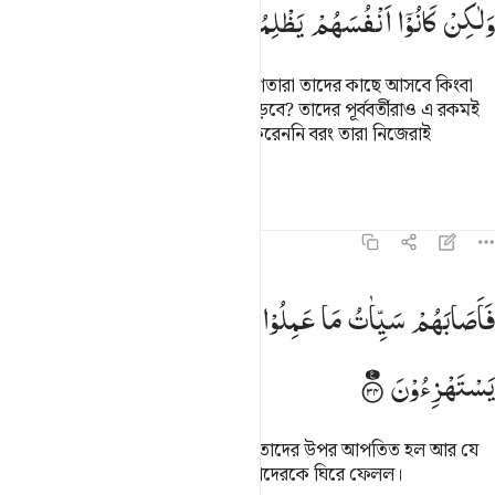
وَلٰكِنْ
كَانُوْۤا
اَنْفُسَهُمْ
یَظْلِمُوْنَ
তারা কি এই অপেক্ষায় আছে যে, ফেরেশতারা তাদের কাছে আসবে কিংবা
তোমার প্রতিপালকের ফায়সালা এসে পড়বে? তাদের পূর্ববর্তীরাও এ রকমই
করত। আল্লাহ তাদের প্রতি কোন যুলম করেননি বরং তারা নিজেরাই
নিজেদের প্রতি যুলম করত।
তাফসির
পাঠ
প্রতিফলন
কিরাত
১৬:৩৪
اصابهم سييات ما عملوا وحاق بهم ما كانوا به يستهزيون ٣٤
فَاَصَابَهُمْ
سَیِّاٰتُ
مَا
عَمِلُوْا
وَحَاقَ
بِهِمْ
مَّا
كَانُوْا
بِهٖ
َأَصَابَهُمْ سَيِّـَٔاتُ مَا عَمِلُوا۟ وَحَاقَ بِهِم مَّا كَانُوا۟ بِهِۦ يَسْتَهْزِءُونَ ٣٤
یَسْتَهْزِءُوْنَ
কাজেই তাদের ‘আমালের মন্দ পরিণতি তাদের উপর আপতিত হল আর যে
বিষয়কে তারা ঠাট্টা-বিদ্রূপ করত তা-ই তাদেরকে ঘিরে ফেলল।