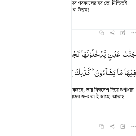
জন্য এ দুনিয়াতে আছে কল্যাণ, আর তাদের পরকালের ঘর তো নিশ্চিতই
কল্যাণকর। মুত্তাকীদের আবাসস্থল কতই না উত্তম!
তাফসির
পাঠ
প্রতিফলন
১৬:৩১
نات عدن يدخلونها تجري من تحتها الانهار لهم فيها ما يشاءون كذالك يجزي
جَنّٰتُ
عَدْنٍ
یَّدْخُلُوْنَهَا
تَجْرِیْ
مِنْ
تَحْتِهَا
الْاَنْهٰرُ
لَهُمْ
َنَّـٰتُ عَدْنٍۢ يَدْخُلُونَهَا تَجْرِى مِن تَحْتِهَا ٱلْأَنْهَـٰرُ ۖ لَهُمْ فِيهَا مَا 
فِیْهَا
مَا
یَشَآءُوْنَ ؕ
كَذٰلِكَ
یَجْزِی
اللّٰهُ
الْمُتَّقِیْنَ
(তা হল) স্থায়ী জান্নাত যাতে তারা প্রবেশ করবে, তার নিম্নদেশ দিয়ে ঝর্ণাধারা
প্রবাহিত, তারা যা ইচ্ছে করবে সেখানে তাদের জন্য তা-ই আছে- আল্লাহ
মুত্তাকীদেরকে এভাবেই পুরস্কৃত করেন।
তাফসির
পাঠ
প্রতিফলন
১৬:৩২