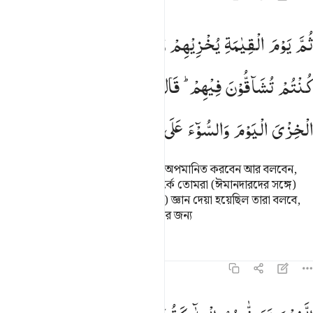
م يوم القيامة يخزيهم ويقول اين شركايي الذين كنتم تشاقون فيهم قال ال
ثُمَّ
یَوْمَ
الْقِیٰمَةِ
یُخْزِیْهِمْ
وَیَقُوْلُ
اَیْنَ
شُرَكَآءِیَ
الَّذِیْنَ
ُمَّ يَوْمَ ٱلْقِيَـٰمَةِ يُخْزِيهِمْ وَيَقُولُ أَيْنَ شُرَكَآءِىَ ٱلَّذِينَ كُنتُمْ
كُنْتُمْ
تُشَآقُّوْنَ
فِیْهِمْ ؕ
قَالَ
الَّذِیْنَ
اُوْتُوا
الْعِلْمَ
اِنَّ
الْخِزْیَ
الْیَوْمَ
وَالسُّوْٓءَ
عَلَی
الْكٰفِرِیْنَ
অতঃপর ক্বিয়ামাত দিনে তিনি তাদেরকে অপমানিত করবেন আর বলবেন,
‘আমার অংশীদাররা কোথায় যাদের সম্পর্কে তোমরা (ঈমানদারদের সঙ্গে)
বাক-বিতন্ডা করতে?’ যাদেরকে (দুনিয়ায়) জ্ঞান দেয়া হয়েছিল তারা বলবে,
‘আজ অপমান আর দুর্ভাগ্য তো কাফিরদের জন্য
তাফসির
পাঠ
প্রতিফলন
কিরাত
১৬:২৮
لذين تتوفاهم الملايكة ظالمي انفسهم فالقوا السلم ما كنا نعمل من سوء ب