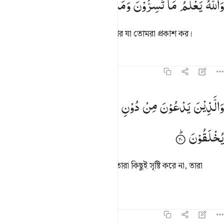
وَاللّٰهُ
یَعْلَمُ
مَا
تُسِرُّوْنَ
وَمَا
تُعْلِنُوْنَ
َٱللَّهُ يَعْلَمُ مَا تُسِرُّونَ وَمَا تُعْلِنُونَ ١٩
আল্লাহ জানেন তোমরা যা গোপন কর আর যা তোমরা প্রকাশ কর।
তাফসির
পাঠ
প্রতিফলন
১৬:২০
الذين يدعون من دون الله لا يخلقون شييا وهم يخلقون ٢٠
وَالَّذِیْنَ
یَدْعُوْنَ
مِنْ
دُوْنِ
اللّٰهِ
لَا
یَخْلُقُوْنَ
شَیْـًٔا
وَّهُمْ
َٱلَّذِينَ يَدْعُونَ مِن دُونِ ٱللَّهِ لَا يَخْلُقُونَ شَيْـًۭٔا وَهُمْ يُخْلَقُونَ ٢٠
یُخْلَقُوْنَ
তারা আল্লাহ ছাড়া অন্য যাদেরকে ডাকে তারা কিছুই সৃষ্টি করে না, তারা
(নিজেরাই) সৃষ্ট।
তাফসির
পাঠ
প্রতিফলন
কিরাত
১৬:২১