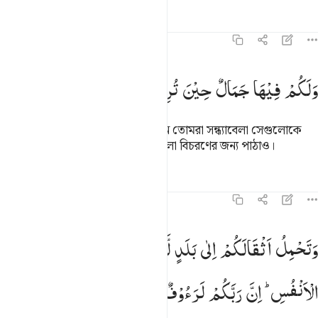
তাফসির
পাঠ
প্রতিফলন
১৬:৬
لكم فيها جمال حين تريحون وحين تسرحون ٦
وَلَكُمْ
فِیْهَا
جَمَالٌ
حِیْنَ
تُرِیْحُوْنَ
وَحِیْنَ
تَسْرَحُوْنَ
َلَكُمْ فِيهَا جَمَالٌ حِينَ تُرِيحُونَ وَحِينَ تَسْرَحُونَ ٦
তোমরা গর্বভরে সৌন্দর্য অনুভব কর যখন তোমরা সন্ধ্যাবেলা সেগুলোকে
বাড়ীর পানে হাঁকিয়ে আন আর সকাল বেলা বিচরণের জন্য পাঠাও।
তাফসির
পাঠ
প্রতিফলন
১৬:৭
تحمل اثقالكم الى بلد لم تكونوا بالغيه الا بشق الانفس ان ربكم لرءوف 
وَتَحْمِلُ
اَثْقَالَكُمْ
اِلٰی
بَلَدٍ
لَّمْ
تَكُوْنُوْا
بٰلِغِیْهِ
اِلَّا
بِشِقِّ
َتَحْمِلُ أَثْقَالَكُمْ إِلَىٰ بَلَدٍۢ لَّمْ تَكُونُوا۟ بَـٰلِغِيهِ إِلَّا بِشِقِّ ٱلْأَنفُسِ ۚ إِنَّ رَ
الْاَنْفُسِ ؕ
اِنَّ
رَبَّكُمْ
لَرَءُوْفٌ
رَّحِیْمٌ