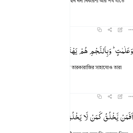
আন্দোলিত না হয়, আর সংস্থাপিত করেছেন নদী নির্ঝরিণী আর পথ যাতে
তোমরা পথের সন্ধান পেতে পার।
তাফসির
পাঠ
প্রতিফলন
১৬:১৬
علامات وبالنجم هم يهتدون ١٦
وَعَلٰمٰتٍ ؕ
وَبِالنَّجْمِ
هُمْ
یَهْتَدُوْنَ
َعَلَـٰمَـٰتٍۢ ۚ وَبِٱلنَّجْمِ هُمْ يَهْتَدُونَ ١٦
আর দিক-দিশা প্রদানকারী চিহ্নসমূহ; আর তারকারাজির সাহায্যেও তারা
পথনির্দেশ লাভ করে।
তাফসির
পাঠ
প্রতিফলন
১৬:১৭
فمن يخلق كمن لا يخلق افلا تذكرون ١٧
اَفَمَنْ
یَّخْلُقُ
كَمَنْ
لَّا
یَخْلُقُ ؕ
اَفَلَا
تَذَكَّرُوْنَ
َفَمَن يَخْلُقُ كَمَن لَّا يَخْلُقُ ۗ أَفَلَا تَذَكَّرُونَ ١٧