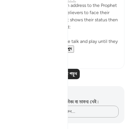
The surah concludes with an address to the Prophet
telling him to leave the unbelievers to face their
fate on that promised day. It shows their status then
when they utterly distressed:
Leave them to indulge in idle talk and play until they
face the day they ...
আরো দেখুন
১
১
আরও পাঠ পড়ুন
নোট এবং প্রতিফলন
এই পদটি সম্পর্কে আপনার কোনো টীকা বা ভাবনা নেই।
আপনার ভাবনাগুলো লিপিবদ্ধ করুন…