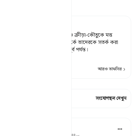
তাফসীর পড়ুন
Tafsir Ahsanul Bayaan
অতএব তাদেরকে বাক-বিতন্ডা ও ক্রীড়া-কৌতুকে মত্ত
থাকতে দাও,[১] যে দিবস সম্পর্কে তাদেরকে সতর্ক করা
হয়েছিল, তার সম্মুখীন হওয়ার পূর্ব পর্যন্ত।
[১] অর্থাৎ, বা
…
আরও পড়ুন
আরও তাফসির
কিরাত দেখুন
এই শ্লোকে আছে 1 সংযোগস্থল
সংযোগস্থল দেখুন
পাঠ
In the Shade of the Quran
৩১ সপ্তাহ আগে
·
রেফারেন্সিং
আয়াহ ৭০:৪২-৪৪