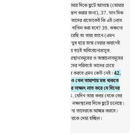
36
.
কাফিরদের কী হল যে, তারা তোমার দিকে ছুটে আসছে (তোমার
কুরআন পাঠ শুনে তোমাকে ঠাট্টা-বিদ্রূপ করার জন্য),
37
.
ডান দিক
আর বাম দিক থেকে দলে দলে,
38
.
তাদের প্রত্যেকেই কি এই লোভ
করে যে, তাকে নি‘মাত-ভরা জান্নাতে দাখিল করা হবে?
39
.
কক্ষনো
না, আমি তাদেরকে কী থেকে সৃষ্টি করেছি তা তারা জানে (এমন
নগণ্য বস্তু থেকে সৃষ্ট মানুষ কেবল মানুষ হয়ে জন্ম নেয়ার কারণেই
জান্নাতে চলে যাবে এ রকম লোভ করা বড়ই অবিবেচনাপ্রসূত
ব্যাপার)।
40
.
আমি শপথ করছি উদয়স্থানসমূহের ও অস্তাচলসমূহের
রব্বের-আমি অবশ্যই সক্ষম,
41
.
তাদের পরিবর্তে তাদের চেয়ে
উৎকৃষ্ট মানুষ বানাতে, আমাকে পরাস্ত করবে এমন কেউ নেই।
42
.
কাজেই তাদেরকে অনর্থক কথাবার্তা ও খেল তামাশায় মত্ত থাকতে
দাও যতক্ষণ না তারা তাদের সেদিনের সাক্ষাৎ লাভ করে যে দিনের
ও‘য়াদা তাদেরকে দেয়া হয়েছিল।
43
.
যেদিন তারা কবর থেকে বের
হবে দ্রুততার সাথে- যেন তারা কোন লক্ষ্যস্থলের দিকে ছুটে চলেছে।
44
.
তাদের দৃষ্টি হবে অবনমিত, লাঞ্ছনা তাদেরকে আচ্ছন্ন করবে।
এটাই হল সেই দিন যার ও‘য়াদা তাদেরকে দেয়া হচ্ছিল।
-
Taisirul Quran