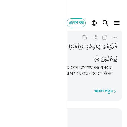
প্রবেশ কর
فذرهم يخوضوا ويلعبوا 
Al-Ma'arij
70:42
৭০:৪২
فَذَرْهُمْ
یَخُوْضُوْا
وَیَلْعَبُوْا
حَتّٰی
یُلٰقُوْا
یَوْمَهُمُ
الَّذِیْ
یُوْعَدُوْنَ
কাজেই তাদেরকে অনর্থক কথাবার্তা ও খেল তামাশায় মত্ত থাকতে
দাও যতক্ষণ না তারা তাদের সেদিনের সাক্ষাৎ লাভ করে যে দিনের
ও‘য়াদা তাদেরকে দেয়া হয়েছিল।
আরও পড়ুন
শব্দে শব্দে
প্রাসঙ্গিকভাবে পড়ুন
অধ্যায় ৭০, পৃষ্ঠা ৫১৬, জুজ ২৯