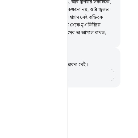
মীয় গোষ্ঠীকে যারা তাকে আশ্রয় দিত,
14
.
আর দুনিয়ার সব্বাইকে,
ে তা তাকে রক্ষা করতে পারে।
15
.
না, কক্ষনো নয়, ওটা জ্বলন্ত
নিশিখা,
16
.
যা চামড়া তুলে দিবে,
17
.
জাহান্নাম সেই ব্যক্তিকে
বে যে পেছনে ফিরে গিয়েছিল এবং সত্য থেকে মুখ ফিরিয়ে
েছিল।
18
.
সে মালধন জমা করত, অতঃপর তা আগলে রাখত,
isirul Quran
ট এবং প্রতিফলন
পদটি সম্পর্কে আপনার কোনো টীকা বা ভাবনা নেই।
আপনার ভাবনাগুলো লিপিবদ্ধ করুন…