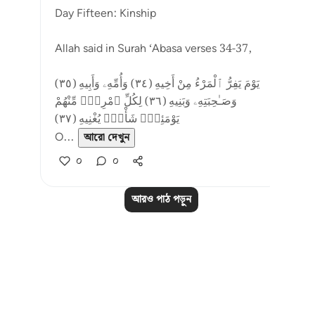
Day Fifteen: Kinship
Allah said in Surah ‘Abasa verses 34-37,
يَوْمَ يَفِرُّ ٱلْمَرْءُ مِنْ أَخِيهِ (٣٤) وَأُمِّهِۦ وَأَبِيهِ (٣٥)
وَصَـٰحِبَتِهِۦ وَبَنِيهِ (٣٦) لِكُلِّ ٱمْرِئٍۢ مِّنْهُمْ
يَوْمَئِذٍۢ شَأْنٌۭ يُغْنِيهِ (٣٧)
O...
আরো দেখুন
০
০
আরও পাঠ পড়ুন
Notes
placeholders