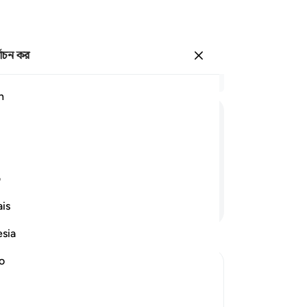
্বাচন কর
প্রবেশ কর
প্র
h
অধ্
1
.
وَفَصِیْلَتِهِ
الَّتِیْ
تُـْٔوِیْهِ
কাফ
আল্
ফের
ف
এমন
আরও পড়ুন
is
ধৈর
কর
esia
গলি
বন্ধ
no
দৃষ
দিত