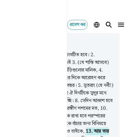
প্রবেশ কর
াসঙ্গিকভাবে পড়ুন
যায় ৭০, পৃষ্ঠা ৫১৫, জুজ ২৯
এক ব্যক্তি চাইল সে ‘আযাব যা অবশ্যই সংঘটিত হবে।
2
.
িরদের জন্য তা প্রতিরোধ করার কেউ নেই
3
.
(যে শাস্তি আসবে)
লাহর নিকট হতে যিনি আসমানে উঠার সিঁড়িগুলোর মালিক,
4
.
েশতা এবং রূহ (অর্থাৎ জিবরীল) আল্লাহর দিকে আরোহণ করে
 এক দিনে, যার পরিমাণ পঞ্চাশ হাজার বছর।
5
.
সুতরাং (হে নবী!)
্য ধর- সুন্দর সৌজন্যমূলক ধৈর্য।
6
.
তারা ঐ দিনটিকে সুদূর মনে
ছে,
7
.
কিন্তু আমি তা নিকটে দেখতে পাচ্ছি।
8
.
সেদিন আকাশ হবে
ত রূপার মত,
9
.
আর পাহাড়গুলো হবে রঙ্গীণ পশমের মত,
10
.
ু বন্ধুর খবর নিবে না,
11
.
যদিও তাদেরকে রাখা হবে পরস্পরের
্টির সামনে, অপরাধী সেদিনের ‘আযাব থেকে বাঁচার জন্য বিনিময়ে
ে চাইবে তার সন্তানাদিকে,
12
.
তার স্ত্রী ও ভাইকে,
13
.
আর তার