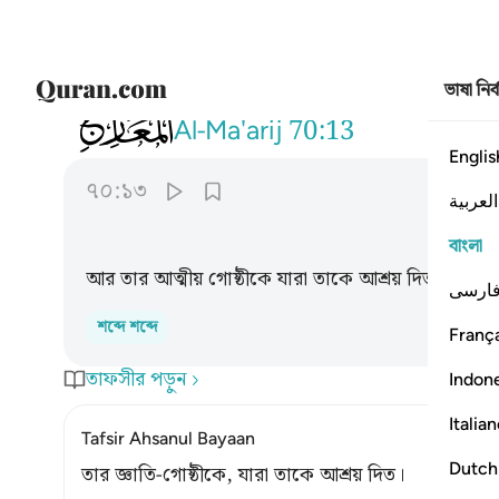
ভাষা নির
070
وفصيلته التي توويه ١٣
Al-Ma'arij
70:13
Englis
৭০:১৩
العربية
বাংলা
আর তার আত্মীয় গোষ্ঠীকে যারা তাকে আশ্রয় দিত,
ارسی
শব্দে শব্দে
França
তাফসীর পড়ুন
Indon
Italia
Tafsir Ahsanul Bayaan
Dutch
তার জ্ঞাতি-গোষ্ঠীকে, যারা তাকে আশ্রয় দিত।