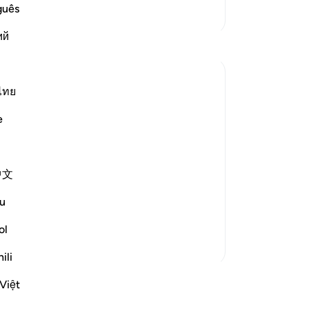
আত্
guês
আরও তাফসির
যাত
ий
অগ্
প্রতিফলন
ডাক
নিয়
A Siddiqui
-
Ta
ไทย
৪ বছর পূর্বে
·
রেফারেন্সিং
আয়াহ ৭০:১০-১৪, ২৯:১২
How many court cases have we seen
e
নো
where multiple people commit a crime
এই 
together, but when they are caught, they
testify against one another in order to get
中文
a lighter sentence for themselves. I'm
sure this comes as a big shock to those
u
who are being testified ...
আরো দেখুন
ol
২৭
২
ili
আরও প্রতিফলন পড়ুন
Việt