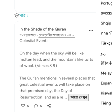
Portu
русск
পাঠ
Shqip
In the Shade of the Quran
ภาษา
৩১ সপ্তাহ আগে
·
রেফারেন্সিং
আয়াহ ৭০:৮-১৪
Celestial Events
Türkç
اردو
On the day when the sky will be like
molten lead, and the mountains like tufts
简体
of wool. (Verses 8-9)
Melay
The Qur'an mentions in several places that
Españ
great celestial events will take place on
that promised day, the Day of
Kiswah
Resurrection, and as a re...
আরো দেখুন
Tiếng 
০
০