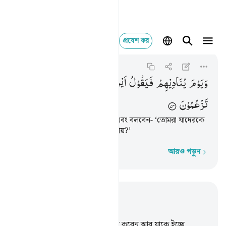
প্রবেশ কর
ويوم يناديهم فيقول اي
Al-Qasas
28:74
২৮:৭৪
وَیَوْمَ
یُنَادِیْهِمْ
فَیَقُوْلُ
اَیْنَ
شُرَكَآءِیَ
الَّذِیْنَ
كُنْتُمْ
تَزْعُمُوْنَ
সেদিন তিনি তাদেরকে ডাক দিবেন এবং বলবেন- ‘তোমরা যাদেরকে
আমার শরীক মনে করতে তারা কোথায়?’
আরও পড়ুন
শব্দে শব্দে
প্রাসঙ্গিকভাবে পড়ুন
অধ্যায় ২৮, পৃষ্ঠা ৩৫৫, জুজ ২০
68
.
তোমার প্রতিপালক যা ইচ্ছে সৃষ্টি করেন আর যাকে ইচ্ছে