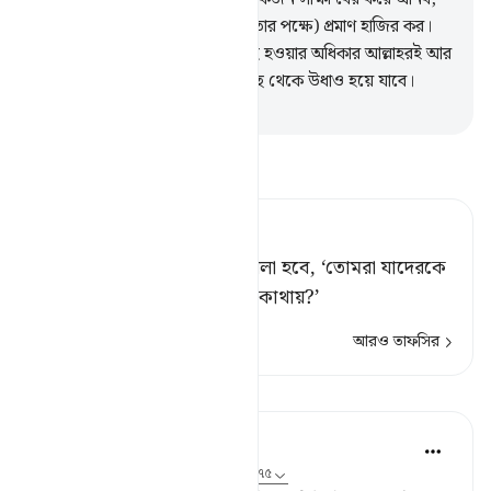
অতঃপর বলব- ‘তোমাদের (নির্দোষিতার পক্ষে) প্রমাণ হাজির কর।
তখন তারা জানতে পারবে যে, ইলাহ হওয়ার অধিকার আল্লাহরই আর
তারা যা উদ্ভাবন করত তা তাদের কাছ থেকে উধাও হয়ে যাবে।
-
Taisirul Quran
তাফসীর পড়ুন
Tafsir Ahsanul Bayaan
সেদিন ওদেরকে আহবান করে বলা হবে, ‘তোমরা যাদেরকে
আমার অংশী মনে করতে তারা কোথায়?’
আরও তাফসির
পাঠ
In the Shade of the Quran
৩১ সপ্তাহ আগে
·
রেফারেন্সিং
আয়াহ ২৮:৭৪-৭৫