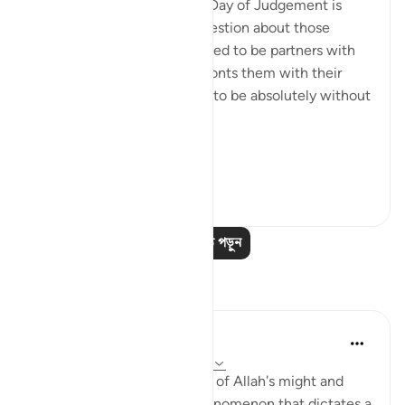
Here, a quick image of the Day of Judgement is
presented in a rhetorical question about those
beings the unbelievers alleged to be partners with
God. The surah, thus, confronts them with their
false claims, showing them to be absolutely without
substance:
On ...
আরো দেখুন
০
০
আরও পাঠ পড়ুন
প্রতিফলন
Hana Alasry
৬ বছর পূর্বে
·
রেফারেন্সিং
আয়াহ ২৮:৬৫-৭৫
These verses are a reminder of Allah's might and
power. The very natural phenomenon that dictates a