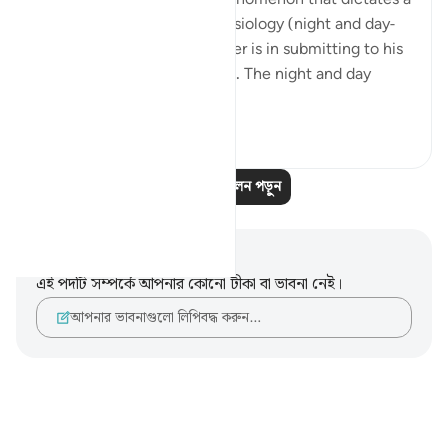
huge part of our human physiology (night and day-
circadian rhythm). Our power is in submitting to his
power. Control is an illusion. The night and day
doesn't ...
আরো দেখুন
৩
০
আরও প্রতিফলন পড়ুন
নোট এবং প্রতিফলন
এই পদটি সম্পর্কে আপনার কোনো টীকা বা ভাবনা নেই।
আপনার ভাবনাগুলো লিপিবদ্ধ করুন…