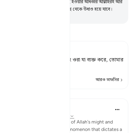
তখন তারা জানতে পারবে যে, ইলাহ হওয়ার অধিকার আল্লাহরই আর
তারা যা উদ্ভাবন করত তা তাদের কাছ থেকে উধাও হয়ে যাবে।
-
Taisirul Quran
তাফসীর পড়ুন
Tafsir Ahsanul Bayaan
ওদের অন্তর যা গোপন করে এবং ওরা যা ব্যক্ত করে, তোমার
প্রতিপালক তা জানেন।
আরও তাফসির
প্রতিফলন
Hana Alasry
৬ বছর পূর্বে
·
রেফারেন্সিং
আয়াহ ২৮:৬৫-৭৫
These verses are a reminder of Allah's might and
power. The very natural phenomenon that dictates a