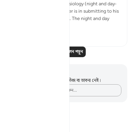
huge part of our human physiology (night and day-
circadian rhythm). Our power is in submitting to his
power. Control is an illusion. The night and day
doesn't ...
আরো দেখুন
৩
০
আরও প্রতিফলন পড়ুন
নোট এবং প্রতিফলন
এই পদটি সম্পর্কে আপনার কোনো টীকা বা ভাবনা নেই।
আপনার ভাবনাগুলো লিপিবদ্ধ করুন…