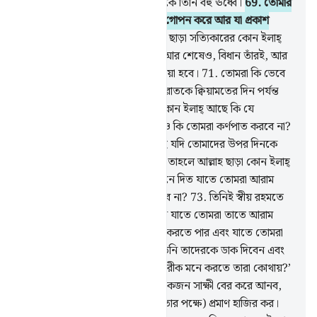
মহান। তারা যাকে শরীক করে তাত্থেকে তিনি বহু ঊর্ধ্বে।
69
.
তোমার
প্রতিপালক জানেন তাদের অন্তর যা গোপন করে আর যা প্রকাশ
করে।
70
.
আর তিনিই আল্লাহ, তিনি ছাড়া সত্যিকারের কোন ইলাহ্
নেই, সমস্ত প্রশংসা তাঁরই- প্রথমেও আর শেষেও, বিধান তাঁরই, আর
তোমাদেরকে তাঁর দিকেই ফিরিয়ে নেয়া হবে।
71
.
তোমরা কি ভেবে
দেখেছ আল্লাহ যদি তোমাদের উপর রাতকে ক্বিয়ামতের দিন পর্যন্ত
স্থায়ী করতেন তাহলে আল্লাহ ছাড়া কোন ইলাহ্ আছে কি যে
তোমাদেরকে আলো এনে দিত? তবুও কি তোমরা কর্ণপাত করবে না?
72
.
তোমরা কি ভেবে দেখেছ আল্লাহ যদি তোমাদের উপর দিনকে
ক্বিয়ামতের দিন পর্যন্ত স্থায়ী করতেন তাহলে আল্লাহ ছাড়া কোন ইলাহ্
আছে কি যে তোমাদের জন্য রাত্রি এনে দিত যাতে তোমরা আরাম
করতে? তোমরা কি চিন্তা করে দেখবে না?
73
.
তিনিই স্বীয় রহমতে
তোমাদের জন্য রাত ও দিন করেছেন যাতে তোমরা তাতে আরাম
করতে পার আর তাঁর অনুগ্রহ সন্ধান করতে পার এবং যাতে তোমরা
কৃতজ্ঞতা প্রকাশ কর।
74
.
সেদিন তিনি তাদেরকে ডাক দিবেন এবং
বলবেন- ‘তোমরা যাদেরকে আমার শরীক মনে করতে তারা কোথায়?’
75
.
আমি প্রত্যেক সম্প্রদায় থেকে একজন সাক্ষী বের করে আনব,
অতঃপর বলব- ‘তোমাদের (নির্দোষিতার পক্ষে) প্রমাণ হাজির কর।