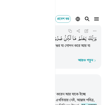
প্রবেশ কর
وربك يعلم ما تكن صدور
Al-Qasas
28:69
২৮:৬৯
وَرَبُّكَ
یَعْلَمُ
مَا
تُكِنُّ
صُدُوْرُهُمْ
وَمَا
یُعْلِنُوْنَ
তোমার প্রতিপালক জানেন তাদের অন্তর যা গোপন করে আর যা
প্রকাশ করে।
আরও পড়ুন
শব্দে শব্দে
প্রাসঙ্গিকভাবে পড়ুন
অধ্যায় ২৮, পৃষ্ঠা ৩৫৪, জুজ ২০
68
.
তোমার প্রতিপালক যা ইচ্ছে সৃষ্টি করেন আর যাকে ইচ্ছে
মনোনীত করেন। এতে তাদের কোন এখতিয়ার নেই, আল্লাহ পবিত্র,