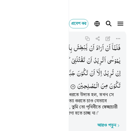
প্রবেশ কর
فلما ان اراد ان يبطش 
Al-Qasas
28:19
২৮:১৯
فَلَمَّاۤ
اَنْ
اَرَادَ
اَنْ
یَّبْطِشَ
بِالَّذِیْ
هُوَ
عَدُوٌّ
لَّهُمَا ۙ
قَالَ
یٰمُوْسٰۤی
اَتُرِیْدُ
اَنْ
تَقْتُلَنِیْ
كَمَا
قَتَلْتَ
نَفْسًا
بِالْاَمْسِ ۖۗ
اِنْ
تُرِیْدُ
اِلَّاۤ
اَنْ
تَكُوْنَ
جَبَّارًا
فِی
الْاَرْضِ
وَمَا
تُرِیْدُ
اَنْ
تَكُوْنَ
مِنَ
الْمُصْلِحِیْنَ
অতঃপর মূসা যখন উভয়ের শত্রুকে ধরতে উদ্যত হল, তখন সে
বলল- ‘ওহে মূসা! তুমি কি আমাকে হত্যা করতে চাও যেভাবে
গতকাল একটা লোককে হত্যা করেছ, তুমি তো পৃথিবীতে স্বেচ্ছাচারী
হতে চাচ্ছ, সংশোধনকারীদের মধ্যে গণ্য হতে চাচ্ছ না।’
আরও পড়ুন
শব্দে শব্দে