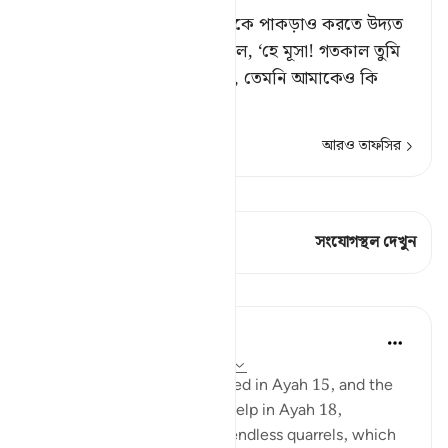
অতঃপর মূসা যখন উভয়ের শত্রুকে পাকড়াও করতে উদ্যত
হল,[১] তখন সে ব্যক্তি বলে উঠল, ‘হে মূসা! গতকাল তুমি
যেমন এক ব্যক্তিকে হত্যা করেছ, তেমনি আমাকেও কি
হত্যা
…
আরও পড়ুন
আরও তাফসির
কিরাত দেখুন
এই শ্লোকে আছে 1 সংযোগস্থল
সংযোগস্থল দেখুন
পাঠ
In the Shade of the Quran
৩১ সপ্তাহ আগে
·
রেফারেন্সিং
আয়াহ ২৮:১৯
The man whom Moses helped in Ayah 15, and the
same one who wanted his help in Ayah 18,
appeared to be involved in endless quarrels, which