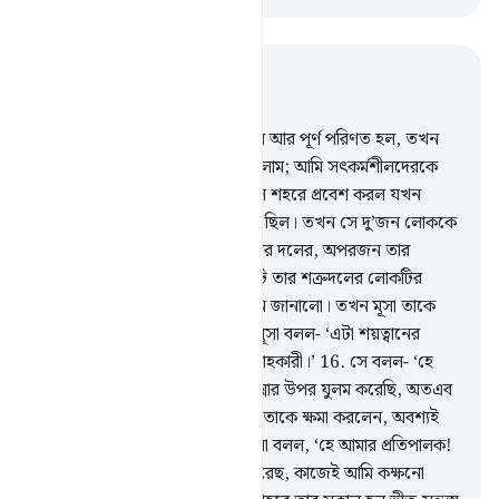
প্রাসঙ্গিকভাবে পড়ুন
অধ্যায় ২৮, পৃষ্ঠা ৩৪৯, জুজ ২০
14
.
মূসা যখন যৌবনে পদার্পণ করল আর পূর্ণ পরিণত হল, তখন
আমি তাকে হিকমত ও জ্ঞান দান করলাম; আমি সৎকর্মশীলদেরকে
এভাবেই পুরস্কৃত করে থাকি।
15
.
সে শহরে প্রবেশ করল যখন
সেখানের লোকেরা অসতর্ক অবস্থায় ছিল। তখন সে দু’জন লোককে
সংঘর্ষরত অবস্থায় পেল। একজন তার দলের, অপরজন তার
শত্রুদলের। তখন তার দলের লোকটি তার শত্রুদলের লোকটির
বিরুদ্ধে তার কাছে সাহায্যের আবেদন জানালো। তখন মূসা তাকে
ঘুসি মারল এবং হত্যা করে ফেলল। মূসা বলল- ‘এটা শয়ত্বানের
কাজ। সে নিশ্চয় প্রকাশ্য শত্রু, গুমরাহকারী।’
16
.
সে বলল- ‘হে
আমার প্রতিপালক! আমি নিজের আত্মার উপর যুলম করেছি, অতএব
আমাকে ক্ষমা কর।’ অতঃপর আল্লাহ তাকে ক্ষমা করলেন, অবশ্যই
তিনি ক্ষমাশীল, অতি দয়ালু।
17
.
মূসা বলল, ‘হে আমার প্রতিপালক!
তুমি যেহেতু আমার উপর অনুগ্রহ করেছ, কাজেই আমি কক্ষনো