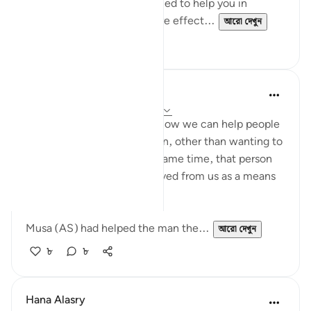
These workshops are designed to help you in
reflecting on the Quran more effect...
আরো দেখুন
১৮
২
Nadia L
২ বছর পূর্বে
·
রেফারেন্সিং
আয়াহ ২৮:১৮-২০
These ayahs remind me of how we can help people
in our life for no other reason, other than wanting to
do a good deed and at the same time, that person
can use the help they received from us as a means
to take advantage of us.
Musa (AS) had helped the man the...
আরো দেখুন
৮
৮
Hana Alasry