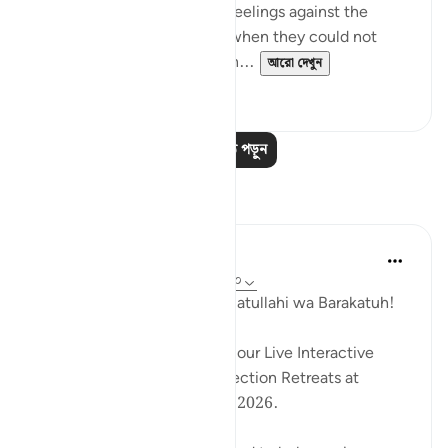
inevitably enhanced angry feelings against the
Children of Israel at a time when they could not
protect themselves or moun...
আরো দেখুন
০
০
আরও পাঠ পড়ুন
প্রতিফলন
Hammad Fahim
২৯ সপ্তাহ আগে
·
রেফারেন্সিং
আয়াহ ২৮:১-২০
Assalamu Alaikum wa Rahmatullahi wa Barakatuh!
InshaAllah we will continue our Live Interactive
Reflection Workshops -Reflection Retreats at
2:30pm (GMT) / 17 January 2026.