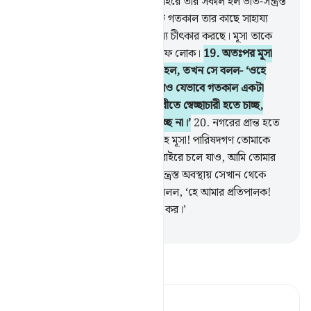
পাপীদের সাহায্যকারী হব না।’
18
.
শহরে তার সকাল হল ভীত-সন্ত্রস্ত
অবস্থায়। হঠাৎ সে শুনল যে লোকটি গতকাল তার কাছে সাহায্য
চেয়েছিল (আবার) সে সাহায্যের জন্য চীৎকার করছে। মূসা তাকে
বলল- ‘তুমি প্রকাশ্যই একজন বেওকুফ লোক।
19
.
অতঃপর মূসা
যখন উভয়ের শত্রুকে ধরতে উদ্যত হল, তখন সে বলল- ‘ওহে
মূসা! তুমি কি আমাকে হত্যা করতে চাও যেভাবে গতকাল একটা
লোককে হত্যা করেছ, তুমি তো পৃথিবীতে স্বেচ্ছাচারী হতে চাচ্ছ,
সংশোধনকারীদের মধ্যে গণ্য হতে চাচ্ছ না।’
20
.
নগরের প্রান্ত হতে
এক লোক ছুটে আসল। সে বলল- ‘হে মূসা! পারিষদগণ তোমাকে
হত্যার পরামর্শ করছে, কাজেই তুমি বাইরে চলে যাও, আমি তোমার
হিতাকাঙ্ক্ষী।
21
.
তখন মূসা ভীত-সন্ত্রস্ত অবস্থায় সেখান থেকে
বেরিয়ে পড়ল সতর্কতার সঙ্গে। সে বলল, ‘হে আমার প্রতিপালক!
তুমি আমাকে যালিম গোষ্ঠী হতে রক্ষা কর।’
-
Taisirul Quran
তাফসীর পড়ুন
Tafsir Ahsanul Bayaan