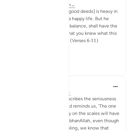
৩১ সপ্তাহ আগে
·
রেফারেন্সিং
আয়াহ ১০১:৬-৭
"Then he whose weight [of good deeds] is heavy in
the balance, (6) shall enjoy a happy life. But he
whose weight is light in the balance, shall have the
abyss for his home. Would that you knew what this
is like! It is a scorching fire." (Verses 6-11)
It is us...
আরো দেখুন
০
০
Abdul Nasir Jangda
৫ বছর পূর্বে
·
রেফারেন্সিং
আয়াহ ১০১:৬-৭
In Surah al-Qari’ah, Allah describes the seriousness
of the Day of Judgement and reminds us, 'The one
whose good deeds are heavy on the scales will have
a pleasing life.' (101:6-7) SubhanAllah, even though
these descriptions are humbling, we know that