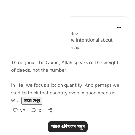
২
০
A N
৩৩ সপ্তাহ আগে
·
রেফারেন্সিং
আয়াহ ১০১:৬-৯
This verse reminded me to be intentional about
choosing heavy deeds everyday.
Throughout the Quran, Allah speaks of the weight
of deeds, not the number.
In life, we focus a lot on quantity. And perhaps we
start to think that quantity even in good deeds is
w...
আরো দেখুন
১০
৩
আরও প্রতিফলন পড়ুন