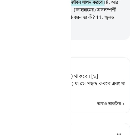
কর্মের) পাল্লা ভারি হবে।
7
.
সে সুখী জীবন যাপন করবে।
8
.
আর
যার (সৎকর্মের) পাল্লা হালকা হবে,
9
.
(জাহান্নামের) অতলস্পর্শী
গর্তই হবে তার বাসস্থান।
10
.
তুমি কি জান তা কী?
11
.
জ্বলন্ত
আগুন।
-
Taisirul Quran
তাফসীর পড়ুন
Tafsir Ahsanul Bayaan
সে তো সন্তোষময় জীবনে (সুখে) থাকবে। [১]
[১] অর্থাৎ, এমন (সুখের) জীবন; যা সে পছন্দ করবে এবং যা
পেয়ে সে সন্তুষ্ট হবে।
আরও তাফসির
পাঠ
In the Shade of the Quran