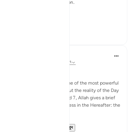
No definition. No explanation.
Only images.
﴿يَوْمَ يَكُونُ النَّا...
আরো দেখুন
১২
০
Anabiyah Abdul Majid
২৬ সপ্তাহ আগে
·
রেফারেন্সিং
আয়াহ ১০১:৬-৭
Bismillah 🌸
Surah Al-Qāri‘ah presents one of the most powerful
reminders in the Qur’an about the reality of the Day
of Judgment. In verses 6 and 7, Allah gives a brief
yet profound image of success in the Hereafter: the
weighing of deeds.
These verses high...
আরো দেখুন