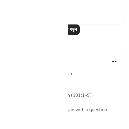
Allah’s ...
আরো দেখুন
২৭
৪
আরও পাঠ পড়ুন
প্রতিফলন
ekaterina myachina
গত সপ্তাহ
·
রেফারেন্সিং
আয়াহ ১০১:১-৯
From Recitation to Reflection
What Carries Weight
Isha Prayer · Surah Al-Qariʿah (101:1–9)
Last evening's recitation began with a question.
The question came again.
And then a third time.