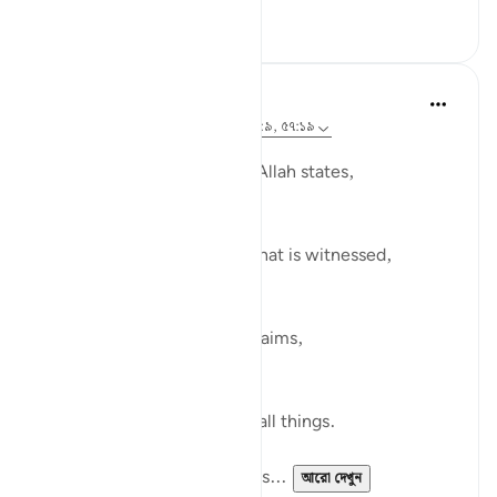
১০
৪
Ola Shoubaki
৩ বছর পূর্বে
·
রেফারেন্সিং
আয়াহ ৮৫:৩, ৮৫:৯, ৫৭:১৯
পোস্ট করা হয়েছে
Arabic Gems
In Surah al-Burooj, verse 3, Allah states,
وَشَاهِدٍۢ وَمَشْهُودٍۢ
And [by] the witness and what is witnessed,
Later, in verse 9, Allah proclaims,
وَٱللَّهُ عَلَىٰ كُلِّ شَىْءٍۢ شَهِيدٌ
And Allah is a Witness over all things.
Both verses refers to witness...
আরো দেখুন