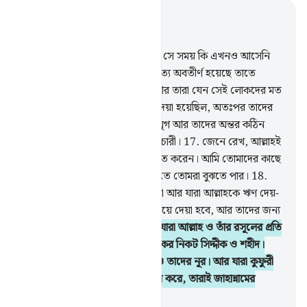
প্রাসঙ্গিকভাবে পড়ুন
অধ্যায় ৫৭, পৃষ্ঠা ৪৮৬, জুজ ২৭
16
.
যারা ঈমান এনেছে তাদের জন্য সে সময় কি এখনও আসেনি
যে আল্লাহর স্মরণে আর যে প্রকৃত সত্য অবতীর্ণ হয়েছে তাতে
তাদের অন্তর বিগলিত হয়ে যাবে? আর তারা যেন সেই লোকদের মত
না হয়ে যায় যাদেরকে পূর্বে কিতাব দেয়া হয়েছিল, অতঃপর তাদের
উপর অতিবাহিত হয়ে গেল বহু বহু যুগ আর তাদের অন্তর কঠিন
হয়ে পড়ল। তাদের অধিকাংশই পাপাচারী।
17
.
জেনে রেখ, আল্লাহই
যমীনকে তার মৃত্যুর পর আবার জীবিত করেন। আমি তোমাদের কাছে
সুস্পষ্টভাবে নিদর্শন বর্ণনা করেছি যাতে তোমরা বুঝতে পার।
18
.
দানশীল পুরুষরা আর দানশীলা নারীরা আর যারা আল্লাহকে ঋণ দেয়-
উত্তম ঋণ, তাদের জন্য বহুগুণ বাড়িয়ে দেয়া হবে, আর তাদের জন্য
আছে মর্যাদাপূর্ণ প্রতিদান।
19
.
আর যারা আল্লাহ ও তাঁর রসূলের প্রতি
ঈমান আনে তারাই তাদের প্রতিপালকের নিকট সিদ্দীক ও শহীদ।
তাদের জন্য আছে তাদের প্রতিদান ও তাদের নূর। আর যারা কুফুরী
করে আর আমার নিদর্শনকে অস্বীকার করে, তারাই জাহান্নামের
বাসিন্দা।