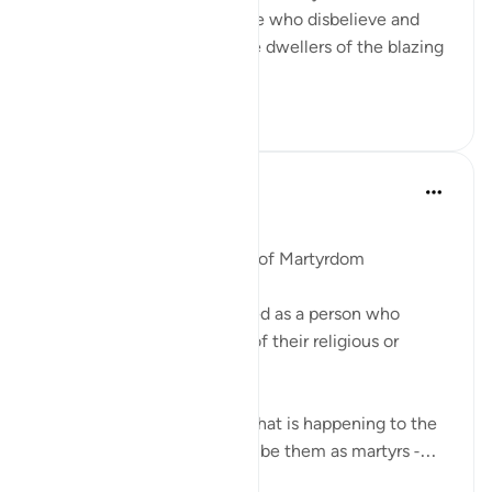
reward and their light. Those who disbelieve and
deny Our revelations are the dwellers of the blazing
fire."...
আরো দেখুন
০
০
Ola Shoubaki
২ বছর পূর্বে
·
রেফারেন্সিং
আয়াহ ৫৭:১৯
পোস্ট করা হয়েছে
Arabic Gems
The Linguistic Significance of Martyrdom
In English, a martyr is defined as a person who
suffers or is killed because of their religious or
political beliefs.
While this is undoubtedly what is happening to the
people of Gaza, if we describe them as martyrs -...
আরো দেখুন