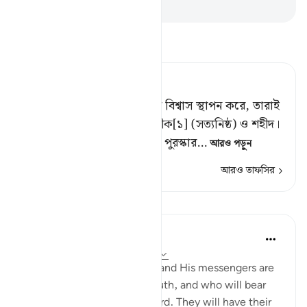
-
Taisirul Quran
তাফসীর পড়ুন
Tafsir Ahsanul Bayaan
যারা আল্লাহ ও তাঁর সমস্ত রসূলে বিশ্বাস স্থাপন করে, তারাই
তাদের প্রতিপালকের নিকট সিদ্দীক[১] (সত্যনিষ্ঠ) ও শহীদ।
তাদের জন্য রয়েছে তাদের প্রাপ্য পুরস্কার
…
আরও পড়ুন
আরও তাফসির
পাঠ
In the Shade of the Quran
৩১ সপ্তাহ আগে
·
রেফারেন্সিং
আয়াহ ৫৭:১৯
"Those who believe in God and His messengers are
the ones who uphold the truth, and who will bear
witness to it before their Lord. They will have their