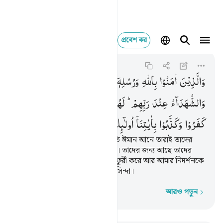
প্রবেশ কর
والذين امنوا بالله ور
Al-Hadid
57:19
৫৭:১৯
وَالَّذِیْنَ
اٰمَنُوْا
بِاللّٰهِ
وَرُسُلِهٖۤ
اُولٰٓىِٕكَ
هُمُ
الصِّدِّیْقُوْنَ ۖۗ
وَالشُّهَدَآءُ
عِنْدَ
رَبِّهِمْ ؕ
لَهُمْ
اَجْرُهُمْ
وَنُوْرُهُمْ ؕ
وَالَّذِیْنَ
كَفَرُوْا
وَكَذَّبُوْا
بِاٰیٰتِنَاۤ
اُولٰٓىِٕكَ
اَصْحٰبُ
الْجَحِیْمِ
আর যারা আল্লাহ ও তাঁর রসূলের প্রতি ঈমান আনে তারাই তাদের
প্রতিপালকের নিকট সিদ্দীক ও শহীদ। তাদের জন্য আছে তাদের
প্রতিদান ও তাদের নূর। আর যারা কুফুরী করে আর আমার নিদর্শনকে
অস্বীকার করে, তারাই জাহান্নামের বাসিন্দা।
আরও পড়ুন
শব্দে শব্দে