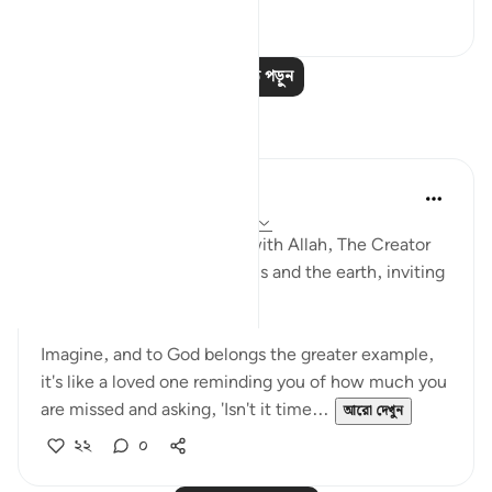
১৯
৪
আরও পাঠ পড়ুন
প্রতিফলন
R. Ebied
৪ বছর পূর্বে
·
রেফারেন্সিং
আয়াহ ৫৭:১৬-২৩
These moving verses start with Allah, The Creator
and Sustainer of the heavens and the earth, inviting
us back to Him.
Imagine, and to God belongs the greater example,
it's like a loved one reminding you of how much you
are missed and asking, 'Isn't it time...
আরো দেখুন
২২
০