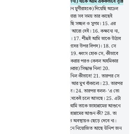
আমাকে (তার সঙ্গে বুঝাপড়া করার জন্য) যাকে আমি এককভাবে সৃষ্টি
করেছি।
12
.
আর তাকে (ওয়ালীদ বিন মুগীরাহকে) দিয়েছি অঢেল
ধন-সম্পদ,
13
.
আর অনেক ছেলে যারা সব সময় তার কাছেই
থাকে।
14
.
এবং তার জীবনকে করেছি সচ্ছল ও সুগম।
15
.
এর
পরও সে লোভ করে যে, আমি তাকে আরো দেই।
16
.
কক্ষনো না,
সে ছিল আমার নিদর্শনের বিরুদ্ধাচারী।
17
.
শীঘ্রই আমি তাকে উঠাব
শাস্তির পাহাড়ে (অর্থাৎ তাকে দিব বিপদের উপর বিপদ)।
18
.
সে
চিন্তা ভাবনা করল এবং সিদ্ধান্ত নিল,
19
.
ধ্বংস হোক সে, কীভাবে
সে (কুরআনের অলৌকিকতা স্বীকার করার পরও কেবল অহমিকার
বশবর্তী হয়ে নবুওয়াতকে অস্বীকার করার) সিদ্ধান্ত নিল!
20
.
আবারো ধ্বংস হোক সে, সে সিদ্ধান্ত নিল কীভাবে!
21
.
তারপর সে
তাকালো।
22
.
তারপর ভ্রু কুঁচকালো আর মুখ বাঁকালো।
23
.
তারপর
সে পিছনে ফিরল আর অহংকার করল।
24
.
তারপর বলল- ‘এ তো
যাদু ছাড়া আর কিছু নয়, এতো পূর্বে থেকেই চলে আসছে।
25
.
এটা
তো মানুষের কথা মাত্র।’
26
.
শীঘ্রই আমি তাকে জাহান্নামের আগুনে
নিক্ষেপ করব।
27
.
তুমি কি জান জাহান্নামের আগুন কী?
28
.
তা
কাউকে জীবিতও রাখবে না, আর মৃত অবস্থায়ও ছেড়ে দেবে না।
29
.
চামড়া ঝলসে দেবে।
30
.
সেখানে নিয়োজিত আছে ঊনিশ জন