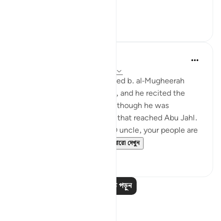
so referred t...
আরো দেখুন
০
০
Prophetic Commentary
৮ বছর পূর্বে
·
রেফারেন্সিং
আয়াহ ৭৪:১১-৩০
Ibn ‘Abbâs narrates: Al-Waleed b. al-Mugheerah
came to the Prophet (saws), and he recited the
Qur’an to him. It seemed as though he was
sympathizing with him, and that reached Abu Jahl.
He came to him and said: 'O uncle, your people are
considering collecting ...
আরো দেখুন
০
০
আরও পাঠ পড়ুন
প্রতিফলন