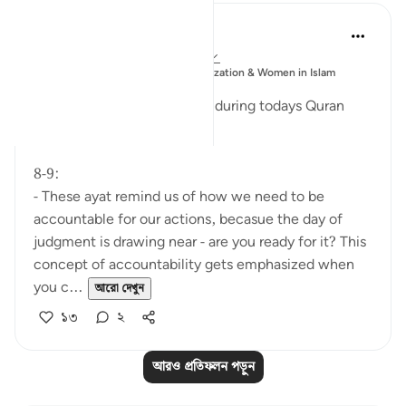
Esma Esa
৬ বছর পূর্বে
·
রেফারেন্সিং
আয়াহ ৭৪:৮-২৮
পোস্ট করা
Muslim Student Organization & Women in Islam
হয়েছে
CCNY
Reflections from our sisters during todays Quran
Circle
8-9:
- These ayat remind us of how we need to be
accountable for our actions, becasue the day of
judgment is drawing near - are you ready for it? This
concept of accountability gets emphasized when
you c...
আরো দেখুন
১৩
২
আরও প্রতিফলন পড়ুন