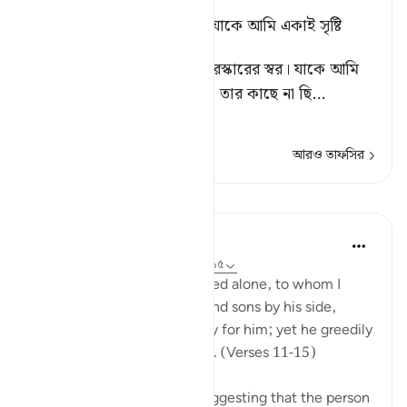
আমাকে ছেড়ে দাও এবং তাকে যাকে আমি একাই সৃষ্টি
করেছি। [১]
[১] এ বাক্যে রয়েছে ধমক ও তিরস্কারের স্বর। যাকে আমি
একাই মায়ের পেটে সৃষ্টি করেছি, তার কাছে না ছি
…
আরও পড়ুন
আরও তাফসির
পাঠ
In the Shade of the Quran
৩১ সপ্তাহ আগে
·
রেফারেন্সিং
আয়াহ ৭৪:১১-১৫
Leave to me the one I created alone, to whom I
have granted vast wealth, and sons by his side,
making life smooth and easy for him; yet he greedily
desires that I give him more. (Verses 11-15)
There are several reports suggesting that the person