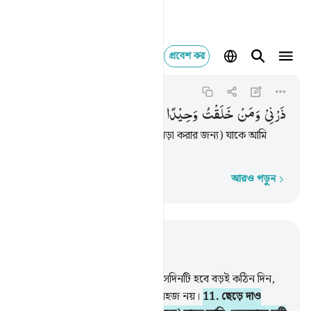
প্রবেশ কর
Al-Muddaththir
ذرني ومن خلقت وحيدا ١١
74:11
৭৪:১১
ذَرْنِیْ
وَمَنْ
خَلَقْتُ
وَحِیْدًا
ছেড়ে দাও আমাকে (তার সঙ্গে বুঝাপড়া করার জন্য) যাকে আমি
এককভাবে সৃষ্টি করেছি।
আরও পড়ুন
শব্দে শব্দে
প্রাসঙ্গিকভাবে পড়ুন
অধ্যায় ৭৪, পৃষ্ঠা ৫২১, জুজ ২৯
8
.
যেদিন শিঙ্গায় ফুঁ দেয়া হবে,
9
.
সেদিনটি হবে বড়ই কঠিন দিন,
10
.
(যা) কাফিরদের জন্য মোটেই সহজ নয়।
11
.
ছেড়ে দাও