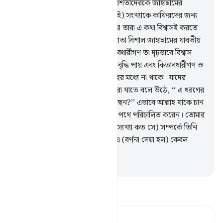
ফেরেশতা।
31
.
আমিই কেবল ফেরেশতাদেরকে জাহান্নামের
তত্ত্বাবধায়ক করেছি। আর তাদের (এই) সংখ্যাকে কাফিরদের জন্য
একটা পরীক্ষা বানিয়ে দিয়েছি (কেননা তারা এ কথা বিশ্বাসই করতে
পারবে না যে মাত্র ঊনিশ জন ফেরেশতা বিশাল জাহান্নামের যাবতীয়
দায়িত্ব পালন করবে) আর যেন কিতাবধারীগণ তা দৃঢ়ভাবে বিশ্বাস
করে আর ঈমানদারদের ঈমান আরো বৃদ্ধি পায় এবং কিতাবধারীগণ ও
ঈমানদারগণ যেন কোন রকম সন্দেহের মধ্যে না থাকে। যাদের
অন্তরে রোগ আছে তারা আর কাফিররা যাতে বলে উঠে, ‘‘ এ ধরণের
কথা দিয়ে আল্লাহ কী বোঝাতে চেয়েছেন?’’ এভাবে আল্লাহ যাকে চান
গুমরাহ করেন আর যাকে চান সঠিক পথে পরিচালিত করেন। তোমার
প্রতিপালকের বাহিনী (কারা এবং এর স্যখ্যা কত সে) সম্পর্কে তিনি
ছাড়া কেউ জানে না। (জাহান্নামের) এ (বর্ণনা দেয়া হল) কেবল
মানুষের নসীহত লাভের জন্য।
-
Taisirul Quran
তাফসীর পড়ুন
Tafsir Ahsanul Bayaan