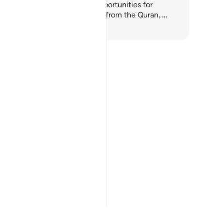
sts are not punishments but opportunities for
rification and growth. Drawing from the Quran,…
া শুরু করুন