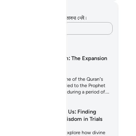
ট এবং প্রতিফলন
পদটি সম্পর্কে আপনার কোনো টীকা বা ভাবনা নেই।
আপনার ভাবনাগুলো লিপিবদ্ধ করুন…
খার পরিকল্পনা
Surah Ash-Sharh: The Expansion
of the Heart
rah Ash-Sharh (Al-Inshirah) is one of the Quran’s
st comforting chapters. Revealed to the Prophet
hammad (peace be upon him) during a period of…
া শুরু করুন
Why Allah Tests Us: Finding
Strength and Wisdom in Trials
is 5-day journey invites you to explore how divine