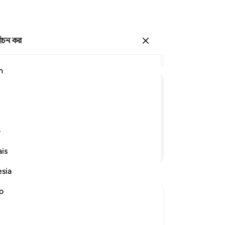
্বাচন কর
প্রবেশ কর
প্র
h
অধ্
1
.
فَاِنَّ
مَعَ
الْعُسْرِ
یُسْرًا
কি 
হতে
তোম
ف
যা 
আরও পড়ুন
is
আবশ
তোম
esia
আছ
যখন
no
তোম
-
Ta