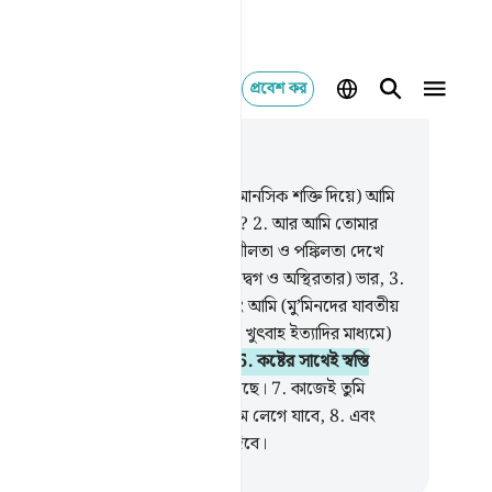
প্রবেশ কর
াসঙ্গিকভাবে পড়ুন
যায় ৯৪, পৃষ্ঠা ৫৪১, জুজ ৩০
(হে নবী! ওয়াহীর মাধ্যমে প্রকৃত জ্ঞান ও মানসিক শক্তি দিয়ে) আমি
তোমার বক্ষদেশকে প্রসারিত করে দেইনি?
2
.
আর আমি তোমার
 সরিয়ে দিয়েছি (সমাজের অনাচার, অশ্লীলতা ও পঙ্কিলতা দেখে
ার অন্তরে জেগে উঠা দুঃখ, বেদনা, উদ্বেগ ও অস্থিরতার) ভার,
3
.
তোমার কোমরকে ভেঙ্গে দিচ্ছিল।
4
.
এবং আমি (মু’মিনদের যাবতীয়
্যিক ‘ইবাদাত আযান, ইক্বামাত, নামায, খুৎবাহ ইত্যাদির মাধ্যমে)
ার স্মৃতিকে উচ্চ মর্যাদায় তুলে ধরেছি।
5
.
কষ্টের সাথেই স্বস্তি
ে,
6
.
নিঃসন্দেহে কষ্টের সাথেই স্বস্তি আছে।
7
.
কাজেই তুমি
ই অবসর পাবে, ‘ইবাদাতের কঠোর শ্রমে লেগে যাবে,
8
.
এবং
ার রব-এর প্রতি গভীরভাবে মনোযোগ দিবে।
isirul Quran