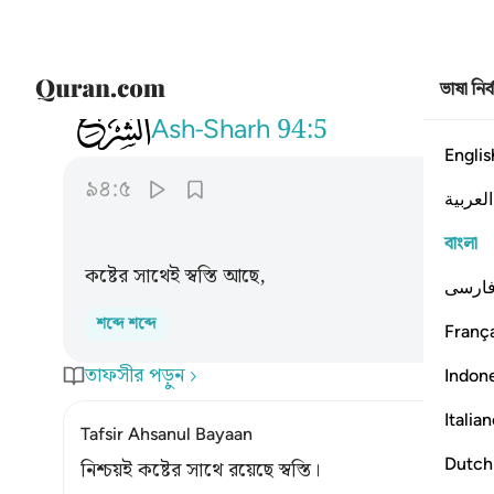
ভাষা নির
094
فان مع العسر يسرا ٥
Ash-Sharh
94:5
Englis
৯৪:৫
العربية
বাংলা
কষ্টের সাথেই স্বস্তি আছে,
ارسی
শব্দে শব্দে
França
তাফসীর পড়ুন
Indon
Italia
Tafsir Ahsanul Bayaan
Dutch
নিশ্চয়ই কষ্টের সাথে রয়েছে স্বস্তি।