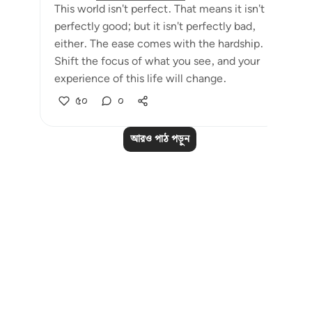
This world isn't perfect. That means it isn't
perfectly good; but it isn't perfectly bad,
either. The ease comes with the hardship.
Shift the focus of what you see, and your
experience of this life will change.
৫০
০
আরও পাঠ পড়ুন
Notes
placeholders
close