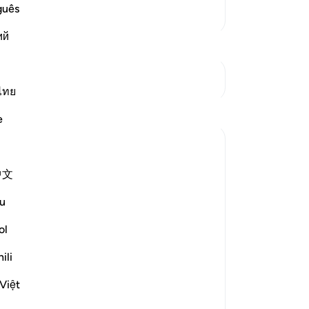
guês
আরও তাফসির
নো
ий
এই 
সংযোগস্থল দেখুন
শে
ไทย
প্রতিফলন
e
Muntaha Tariq
১৪ সপ্তাহ আগে
·
রেফারেন্সিং
আয়াহ ৯৪:৫
中文
There is so much happening behind the
Su
mo
scenes. Don't just sit there and make dua
u
Mu
and think that it was just a formality or it
শেখ
ol
"might" be accepted. Nothing was
unheard; I repeat, nothing was unheard.
ili
Walk with so much certainty and
confidence in Allah's plan tha...
Việt
Th
আরো দেখুন