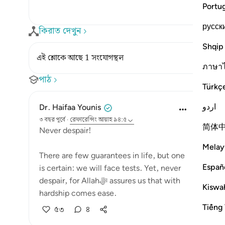
Portu
русск
কিরাত দেখুন
Shqip
এই শ্লোকে আছে 1 সংযোগস্থল
ภาษา
পাঠ
Türkç
اردو
Dr. Haifaa Younis
৩ বছর পূর্বে
·
রেফারেন্সিং
আয়াহ ৯৪:৫
简体
Never despair!
Melay
There are few guarantees in life, but one
Españ
is certain: we will face tests. Yet, never
despair, for Allahﷻ assures us that with
Kiswah
hardship comes ease.
Tiếng 
৫৩
৪