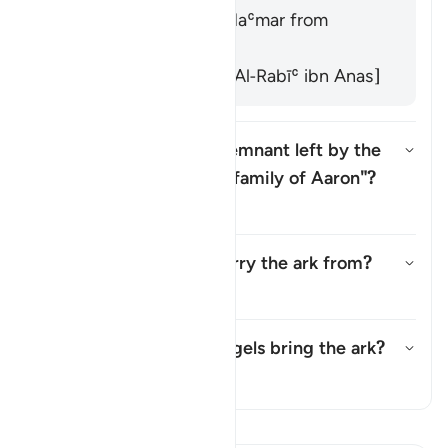
It means "dignity". [Maʿmar from
Qatādah]
It refers to "mercy." [Al-Rabīʿ ibn Anas]
What is meant by the "remnant left by the
family of Moses and the family of Aaron"?
উত্তর টগল করুন What is meant by
তাফসির
Where did the angels carry the ark from?
উত্তর টগল করুন Where did the an
তাফসির
In what sense did the angels bring the ark?
উত্তর টগল করুন In what sense did
তাফসির
তাফসীর পড়ুন