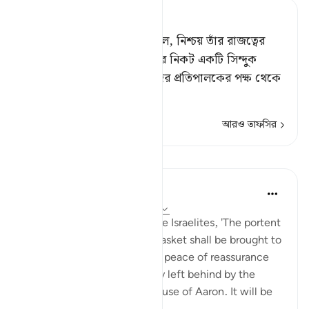
Tafsir Ahsanul Bayaan
তাদের নবী তাদেরকে আরও বলল, নিশ্চয় তাঁর রাজত্বের
সুস্পষ্ট নিদর্শন এই যে, তোমাদের নিকট একটি সিন্দুক
আসবে;[১] যাতে আছে তোমাদের প্রতিপালকের পক্ষ থেকে
তোমা
…
আরও পড়ুন
আরও তাফসির
পাঠ
In the Shade of the Quran
৩১ সপ্তাহ আগে
·
রেফারেন্সিং
আয়াহ ২:২৪৮
Their Prophet also said to the Israelites, 'The portent
of Saul's kingship is that a casket shall be brought to
you, wherein you shall have peace of reassurance
from your Lord, and a legacy left behind by the
House of Moses and the House of Aaron. It will be