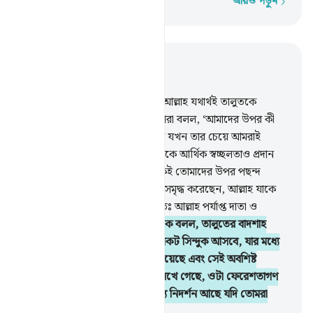
আরও পড়ুন
শব্দে শব্দে
প্রাসঙ্গিকভাবে পড়ুন
অধ্যায় ২, পৃষ্ঠা ৩৭, জুজ ২
247
.
তাদেরকে তাদের নাবী বলল, আল্লাহ যথার্থই তালুতকে
তোমাদের বাদশাহ ঠিক করেছেন। তারা বলল, ‘আমাদের উপর কী
প্রকারে তার রাজক্ষমতা মিলতে পারে যখন তার চেয়ে আমরাই
রাজশক্তির অধিক যোগ্যপাত্র আর তাকে আর্থিক স্বচ্ছলতাও প্রদান
করা হয়নি’! নাবী বলল, আল্লাহ তাকেই তোমাদের উপর পছন্দ
করেছেন এবং তাকে জ্ঞানে ও দেহে সমৃদ্ধ করেছেন, আল্লাহ যাকে
ইচ্ছে নিজের রাজ্য দান করেন, বস্তুতঃ আল্লাহ পর্যাপ্ত দাতা ও
প্রজ্ঞাময়।
248
.
তাদের নাবী তাদেরকে বলল, তালুতের বাদশাহ
হওয়ার নিদর্শন এই যে, তোমাদের নিকট সিন্দুক আসবে, যার মধ্যে
তোমাদের প্রতিপালকের শান্তি বাণী রয়েছে এবং সেই অবশিষ্ট
জিনিস, যা মূসা ও হারূন সম্প্রদায় রেখে গেছে, ওটা ফেরেশতাগণ
উঠিয়ে আনবে, এতে তোমাদের জন্য নিদর্শন আছে যদি তোমরা
মু’মিন হও।