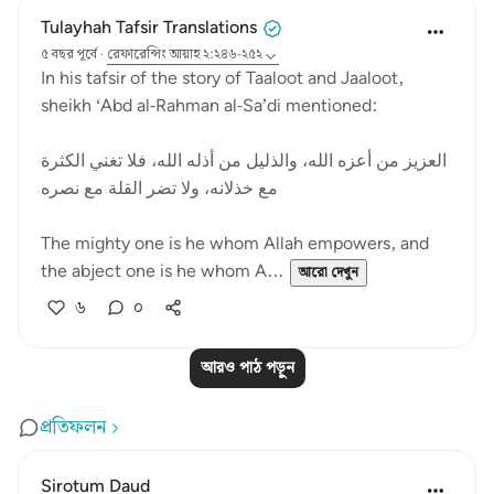
Tulayhah Tafsir Translations
৫ বছর পূর্বে
·
রেফারেন্সিং
আয়াহ ২:২৪৬-২৫২
In his tafsir of the story of Taaloot and Jaaloot,
sheikh ‘Abd al-Rahman al-Sa’di mentioned:
العزيز من أعزه الله، والذليل من أذله الله، فلا تغني الكثرة
مع خذلانه، ولا تضر القلة مع نصره
The mighty one is he whom Allah empowers, and
the abject one is he whom A...
আরো দেখুন
৬
০
আরও পাঠ পড়ুন
প্রতিফলন
Sirotum Daud