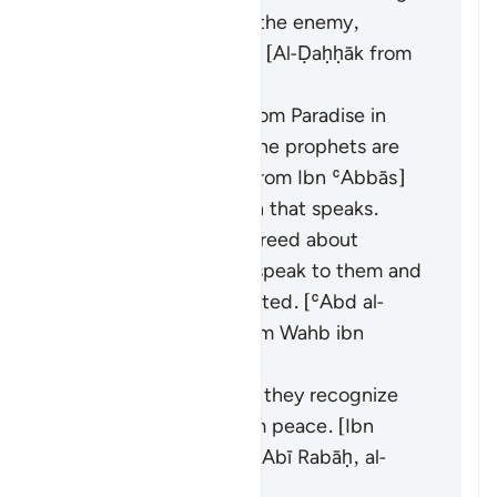
and shine its eyes at the enemy,
causing them to flee. [Al-Ḍaḥḥāk from
Ibn ʿAbbās]
It is a golden basin from Paradise in
which the hearts of the prophets are
washed. [Abū Mālik from Ibn ʿAbbās]
It is a spirit from Allah that speaks.
Whenever they disagreed about
something, it would speak to them and
clarify what they wanted. [ʿAbd al-
Ṣamad ibn Maʿqil from Wahb ibn
Munabbih]
It refers to signs that they recognize
and which bring them peace. [Ibn
Jurayj from ʿAṭāʾ ibn Abī Rabāḥ, al-
Zajjāj]