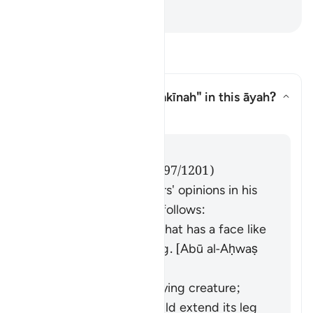
-
Taisirul Quran
প্রশ্ন ও উত্তর পড়ুন
What is meant by the
"sakīnah"
in this āyah?
উত্তর টগল করুন What is meant by
তাফসির
উত্তর
Imām Ibn al-Jawzī (d. 597/1201)
summarized the scholars' opinions in his
book "Zād al-Masīr" as follows:
It is a gentle breeze that has a face like
that of a human being. [Abū al-Aḥwaṣ
from ʿAlī]
It is a small and terrifying creature;
during battles, it would extend its leg