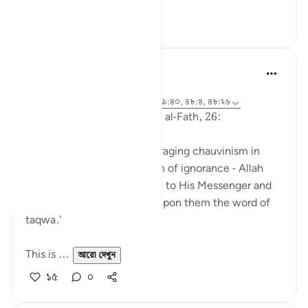
b...
আরো দেখুন
০
০
Abu Eesa
৫ বছর পূর্বে
·
রেফারেন্সিং
আয়াহ ৯:২৬, ২:২৪৮, ৪৮:১৮, ৯:৪০, ৪৮:৪, ৪৮:২৬
So, Allah jalla wa 'ala says in al-Fath, 26:
'When the disbelievers had raging chauvinism in
their hearts - the chauvinism of ignorance - Allah
sent His tranquility down on to His Messenger and
the believers and imposed upon them the word of
taqwa.'
This is ...
আরো দেখুন
১৫
০