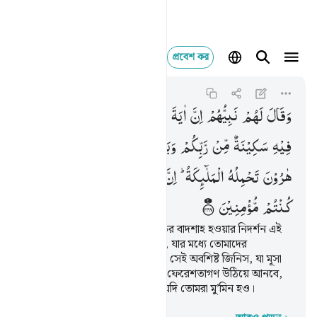
প্রবেশ কর
وقال لهم نبيهم ان اية مل
Al-Baqarah
2:248
২:২৪৮
وَقَالَ
لَهُمْ
نَبِیُّهُمْ
اِنَّ
اٰیَةَ
مُلْكِهٖۤ
اَنْ
یَّاْتِیَكُمُ
التَّابُوْتُ
فِیْهِ
سَكِیْنَةٌ
مِّنْ
رَّبِّكُمْ
وَبَقِیَّةٌ
مِّمَّا
تَرَكَ
اٰلُ
مُوْسٰی
وَاٰلُ
هٰرُوْنَ
تَحْمِلُهُ
الْمَلٰٓىِٕكَةُ ؕ
اِنَّ
فِیْ
ذٰلِكَ
لَاٰیَةً
لَّكُمْ
اِنْ
كُنْتُمْ
مُّؤْمِنِیْنَ
তাদের নাবী তাদেরকে বলল, তালুতের বাদশাহ হওয়ার নিদর্শন এই
যে, তোমাদের নিকট সিন্দুক আসবে, যার মধ্যে তোমাদের
প্রতিপালকের শান্তি বাণী রয়েছে এবং সেই অবশিষ্ট জিনিস, যা মূসা
ও হারূন সম্প্রদায় রেখে গেছে, ওটা ফেরেশতাগণ উঠিয়ে আনবে,
এতে তোমাদের জন্য নিদর্শন আছে যদি তোমরা মু’মিন হও।