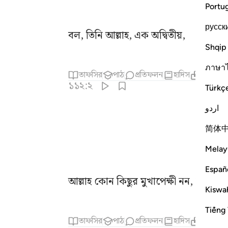
Portu
русск
বল, তিনি আল্লাহ, এক অদ্বিতীয়,
Shqip
ภาษา
তাফসির
পাঠ
প্রতিফলন
হাদিস
সম্পর্কিত 
১১২:২
Türkç
اردو
简体
Melay
Españ
আল্লাহ কোন কিছুর মুখাপেক্ষী নন, সবই তাঁর
Kiswah
Tiếng 
তাফসির
পাঠ
প্রতিফলন
হাদিস
সম্পর্কিত 