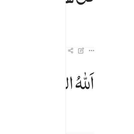
اَللّٰهُ
الصَّمَدُ
الله الصمد ٢
ٱللَّهُ ٱلصَّمَدُ ٢