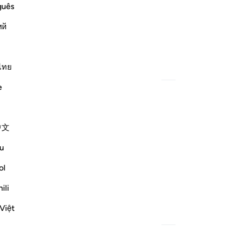
guês
ий
ไทย
বিষয়বস্তু
e
中文
u
ol
 মুখাপেক্ষী,
ili
Việt
বিষয়বস্তু