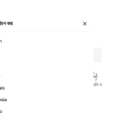
্বাচন কর
প্রবেশ কর
পাতা
৫৪৭
জুজ
৩০
/
হিযব
৬০
h
ন্তরিকতা
ف
আল্লাহর নামে শুরু করছি, যিনি পরম করুণাময়, অতি দয়ালু।
is
esia
no