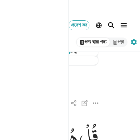
প্রবেশ কর
পদ্য দ্বারা পদ্য
পড়া
শুনুন
তথ্য
অনুবাদ
: Taisirul Quran
قُلْ
هُوَ
اللّٰهُ
اَحَدٌ
قل هو الله احد ١
قُلْ هُوَ ٱللَّهُ أَحَدٌ ١