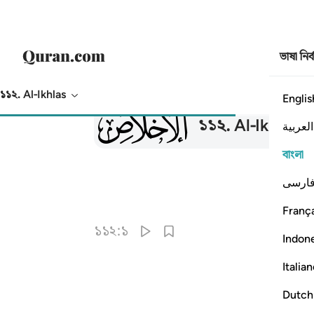
ভাষা নির
১১২. Al-Ikhlas
Englis
112
১১২
.
Al-Ikhlas
আ
العربية
বাংলা
ارسی
França
১১২:১
Indon
Italia
Dutch