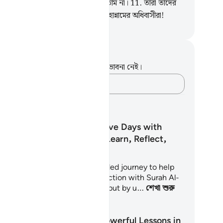
লন্ত আগুনের বাসিন্দাদের মধ্যে শামিল হতাম না।
11
.
তারা তাদের
াধ স্বীকার করবে, অতএব দূর হোক জাহান্নামের অধিবাসীরা!
isirul Quran
ট এবং প্রতিফলন
পদটি সম্পর্কে আপনার কোনো টীকা বা ভাবনা নেই।
আপনার ভাবনাগুলো লিপিবদ্ধ করুন…
খার পরিকল্পনা
30 Transformative Days with
Surah Al-Mulk: Learn, Reflect,
Memorize
s Learning Plan is a 30-day guided journey to help
u build a sincere, lasting connection with Surah Al-
lk – not just by memorizing it, but by u…
শেখা শুরু
ুন
The Rescuer: Powerful Lessons in