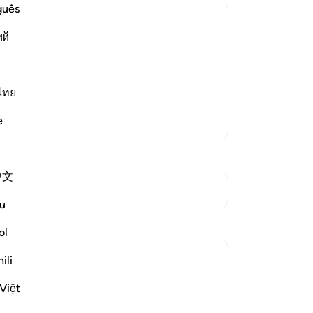
জ্ব
guês
অপর
ий
-
Ta
দলকে নিক্ষেপ করা হবে, তখনই তাদেরকে তার
কারী আসেনি?’[২]
হয়ে যাবে। এ জাহান্নাম কাফেরদেরকে দেখে বড়
নো
ল্লা
…
ไทย
এই 
আরও পড়ুন
e
আরও তাফসির
শে
中文
সংযোগস্থল দেখুন
u
প্রতিফলন
ol
Thi
yo
sidra siddiqui
ili
Mu
২১ সপ্তাহ আগে
·
রেফারেন্সিং
আয়াহ ৬৭:৮
কর
Việt
I was thinking about how many people
today might never formally sit down to