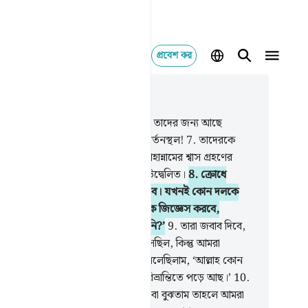
প্রবেশ কর
াসঙ্গিকভাবে পড়ুন
যায় ৬৭, পৃষ্ঠা ৫০৮, জুজ ২৯
যারা তাদের প্রতিপালককে অস্বীকার করে তাদের জন্য আছে
ন্নামের শাস্তি; কতই না নিকৃষ্ট সে প্রত্যাবর্তনস্থল!
7
.
তাদেরকে
 তাতে নিক্ষেপ করা হবে তখন তারা জাহান্নামের শ্বাস গ্রহণের
াবহ) গর্জন শুনতে পাবে আর তা হবে উদ্বেলিত।
8
.
ক্রোধে
রোশে জাহান্নাম ফেটে পড়ার উপক্রম হবে। যখনই কোন দলকে
ে ফেলা হবে তখন তার রক্ষীরা তাদেরকে জিজ্ঞেস করবে,
মাদের কাছে কি কোন সতর্ককারী আসেনি?’
9
.
তারা জবাব দিবে,
যাঁ, অবশ্যই আমাদের কাছে সতর্ককারী এসেছিল, কিন্তু আমরা
েরকে অস্বীকার করেছিলাম আর আমরা বলেছিলাম, ‘আল্লাহ কোন
ুই অবতীর্ণ করেননি, তোমরা তো ঘোর বিভ্রান্তিতে পড়ে আছ।’
10
.
া আরো বলবে, ‘আমরা যদি শুনতাম অথবা বুঝতাম তাহলে আমরা