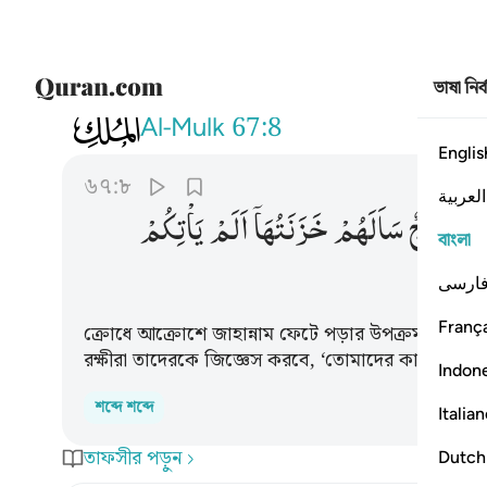
ভাষা নির
067
تكاد تميز من الغيظ كلما القي في
Al-Mulk
67:8
Englis
৬৭:৮
العربية
ْهَا
فَوْجٌ
سَاَلَهُمْ
خَزَنَتُهَاۤ
اَلَمْ
یَاْتِكُمْ
বাংলা
ارسی
França
ক্রোধে আক্রোশে জাহান্নাম ফেটে পড়ার উপক্রম হবে।
রক্ষীরা তাদেরকে জিজ্ঞেস করবে, ‘তোমাদের কাছে কি ক
Indon
শব্দে শব্দে
Italia
তাফসীর পড়ুন
Dutch