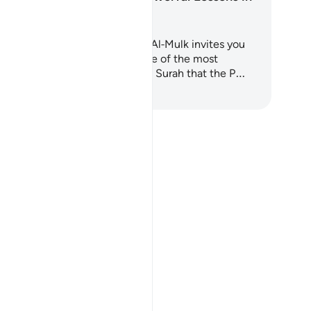
Surah Al-Mulk
is 7-day journey through Surah Al-Mulk invites you
 walk verse by verse through one of the most
werful chapters of the Quran, a Surah that the P…
া শুরু করুন