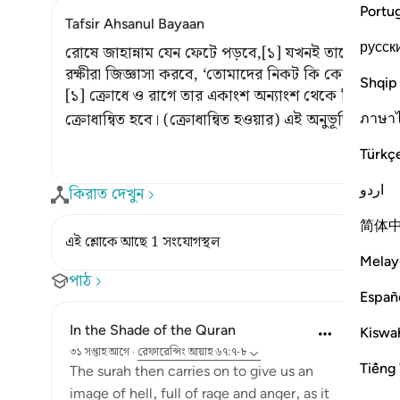
Portu
Tafsir Ahsanul Bayaan
русск
রোষে জাহান্নাম যেন ফেটে পড়বে,[১] যখনই তাতে কোন 
রক্ষীরা জিজ্ঞাসা করবে, ‘তোমাদের নিকট কি কোন সতর্ক
Shqip
[১] ক্রোধে ও রাগে তার একাংশ অন্যাংশ থেকে বিচ্ছিন্ন 
ক্রোধান্বিত হবে। (ক্রোধান্বিত হওয়ার) এই অনুভূতি মহান আ
ภาษา
Türkç
اردو
কিরাত দেখুন
简体
এই শ্লোকে আছে 1 সংযোগস্থল
Melay
পাঠ
Españ
In the Shade of the Quran
Kiswah
৩১ সপ্তাহ আগে
·
রেফারেন্সিং
আয়াহ ৬৭:৭-৮
Tiếng 
The surah then carries on to give us an
image of hell, full of rage and anger, as it