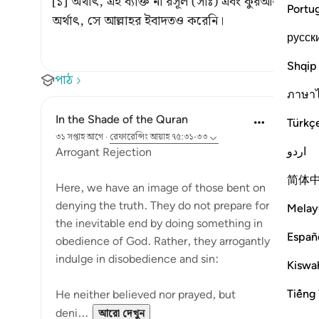
[১] অর্থাৎ, এই ব্যক্তি না রসূল (সাঃ) এবং কুরআনকে সত
Portu
অর্থাৎ, সে আল্লাহর ইবাদতও করেনি।
русск
Shqip
পাঠ
ภาษา
In the Shade of the Quran
Türkç
৩১ সপ্তাহ আগে
·
রেফারেন্সিং
আয়াহ ৭৫:৩১-৩৩
اردو
Arrogant Rejection
简体
Here, we have an image of those bent on
denying the truth. They do not prepare for
Melay
the inevitable end by doing something in
Españ
obedience of God. Rather, they arrogantly
indulge in disobedience and sin:
Kiswah
Tiếng 
He neither believed nor prayed, but
deni...
আরো দেখুন