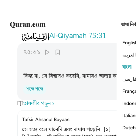
ভাষা নির
075
فلا صدق ولا صلى ٣١
Al-Qiyamah
75:31
Englis
৭৫:৩১
العربية
বাংলা
কিন্তু না, সে বিশ্বাসও করেনি, নামাযও আদায় করেনি।
ارسی
শব্দে শব্দে
França
তাফসীর পড়ুন
Indon
Italia
Tafsir Ahsanul Bayaan
Dutch
সে সত্য বলে মানেনি এবং নামায পড়েনি। [১]