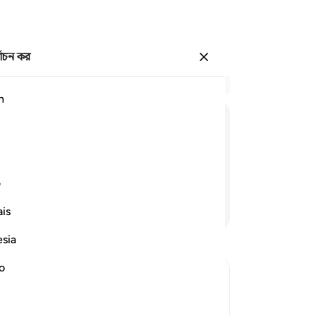
্বাচন কর
প্রবেশ কর
প্র
h
অধ্
26
فَلَا
صَدَّقَ
وَلَا
صَلّٰى
কণ্
ঝা
করব
ف
যা
আরও পড়ুন
is
কিছ
বিশ
esia
করে
তার
no
দুর্
কি 