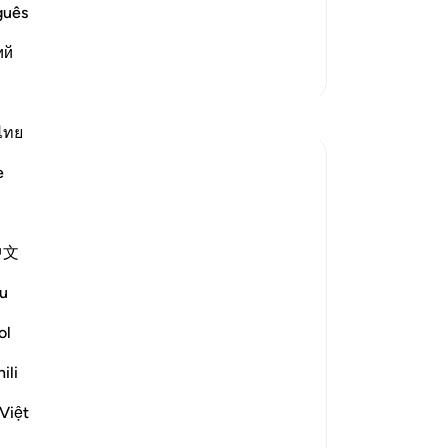
্যজ্ঞান করেছে, আর না নামায আদায় করেছে।
পুন
guês
37
ий
সে 
আরও তাফসির
শুক
তাক
প্রতিফলন
সৃষ
ไทย
জী
Iraj Marjan
e
-
Ta
২ বছর পূর্বে
·
রেফারেন্সিং
আয়াহ ৭:৫৮, ৮৭:১, ৭৫:৩১-৩৩
নো
ربك الاعلىٰ
中文
এই 
I'm against protocol, both giving and
u
receiving, despite it being part of our
ol
culture. I'm a rebel against this norm.
yesterday, I waited for a medical
ili
superintendent in his office. When he
arrived, everyone stood up for protocol's
Việt
sake. My rebell...
আরো দেখুন