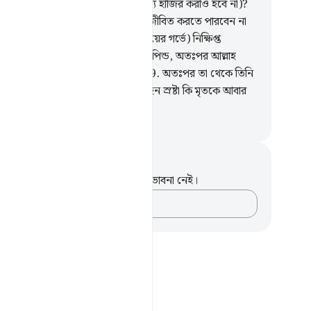
র্জীবিত করাও হবে না, আর বিচারের জন্য হাজির করাও হবে না)?
.
(তার মৃত্যুর পর আল্লাহ পুনরায় তাকে জীবিত করতে পারবেন না
এটা কী ভাবে ধারণা করছে?) সে কি (মায়ের গর্ভে) নিক্ষিপ্ত
্রবিন্দু ছিল না?
38
.
তারপর সে হল রক্তপিন্ড, অতঃপর আল্লাহ
ে সৃষ্টি করলেন ও সুবিন্যস্ত করলেন।
39
.
অতঃপর তা থেকে তিনি
্টি করলেন জুড়ি- পুরুষ ও নারী।
40
.
এহেন স্রষ্টা কি মৃতকে আবার
বিত করতে সক্ষম নন?
isirul Quran
ট এবং প্রতিফলন
পদটি সম্পর্কে আপনার কোনো টীকা বা ভাবনা নেই।
আপনার ভাবনাগুলো লিপিবদ্ধ করুন…