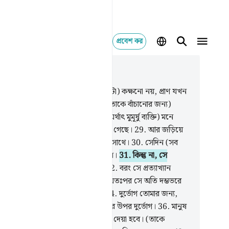
প্রবেশ কর
াসঙ্গিকভাবে পড়ুন
যায় ৭৫, পৃষ্ঠা ৫২৪, জুজ ২৯
.
(তোমরা যে ভাবছ ক্বিয়ামত হবে না সেটা) কক্ষনো নয়, প্রাণ যখন
ঠে এসে পৌঁছবে,
27
.
তখন বলা হবে, (তাকে বাঁচানোর জন্য)
ড়ফুঁক দেয়ার কেউ আছে কি?
28
.
সে (অর্থাৎ মুমূর্ষু ব্যক্তি) মনে
ে যে, (দুনিয়া হতে) বিদায়ের ক্ষণ এসে গেছে।
29
.
আর জড়িয়ে
বে এক পায়ের নলা আরেক পায়ের নলার সাথে।
30
.
সেদিন (সব
ুর) যাত্রা হবে তোমার প্রতিপালকের পানে।
31
.
কিন্তু না, সে
্বাসও করেনি, নামাযও আদায় করেনি।
32
.
বরং সে প্রত্যাখ্যান
ছিল আর মুখ ফিরিয়ে নিয়েছিল।
33
.
অতঃপর সে অতি দম্ভভরে
 পরিবারবর্গের কাছে ফিরে গিয়েছিল।
34
.
দুর্ভোগ তোমার জন্য,
ভোগ,
35
.
অতঃপর তোমার জন্য দুর্ভোগের উপর দুর্ভোগ।
36
.
মানুষ
মনে করে নিয়েছে যে তাকে এমনি ছেড়ে দেয়া হবে। (তাকে