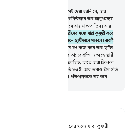
অধ্যায় ৯৮, পৃষ্ঠা ৫৪৩, জুজ ৩০
5
.
তাদেরকে এ ছাড়া অন্য কোন হুকুমই দেয়া হয়নি যে, তারা
আল্লাহর ‘ইবাদাত করবে খাঁটি মনে একনিষ্ঠভাবে তাঁর আনুগত্যের
মাধ্যমে। আর তারা নামায প্রতিষ্ঠা করবে আর যাকাত দিবে। আর
এটাই সঠিক সুদৃঢ় দ্বীন।
6
.
কিতাবধারীদের মধ্যে যারা কুফুরী করে
তারা আর মুশরিকরা জাহান্নামের আগুনে স্থায়ীভাবে থাকবে। এরাই
সৃষ্টির অধম।
7
.
যারা ঈমান আনে আর সৎ কাজ করে তারা সৃষ্টির
উত্তম।
8
.
তাদের প্রতিপালকের কাছে তাদের প্রতিদান আছে স্থায়ী
জান্নাত, যার তলদেশ দিয়ে নদ-নদী প্রবাহিত, তাতে তারা চিরকাল
স্থায়ীভাবে থাকবে। আল্লাহ তাদের প্রতি সন্তুষ্ট, আর তারাও তাঁর প্রতি
সন্তুষ্ট। এ সব কিছু তার জন্য যে তার প্রতিপালককে ভয় করে।
-
Taisirul Quran
তাফসীর পড়ুন
Tafsir Ahsanul Bayaan
নিশ্চয় আহলে কিতাব ও মুশরিকদের মধ্যে যারা কুফরী