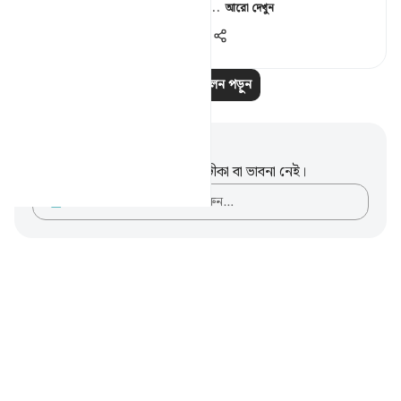
change there is something ...
আরো দেখুন
২৭
১০
১,৪৩১
আরও প্রতিফলন পড়ুন
নোট এবং প্রতিফলন
এই পদটি সম্পর্কে আপনার কোনো টীকা বা ভাবনা নেই।
আপনার ভাবনাগুলো লিপিবদ্ধ করুন…
Notes