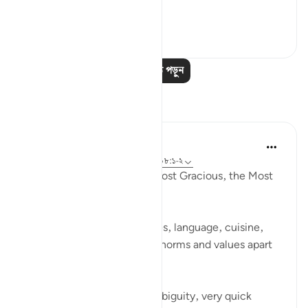
...
আরো দেখুন
০
০
৩৯৫
আরও পাঠ পড়ুন
প্রতিফলন
Razia Zahra
৪ বছর পূর্বে
·
রেফারেন্সিং
আয়াহ ৯৮:৫-৬, ৯৮:১-২
In the Name of Allah, the most Gracious, the Most
Kind,
Everything changes, cultures, language, cuisine,
weather (climate), people, norms and values apart
from one thing; The Qur’an.
In a time of uncertainty, ambiguity, very quick