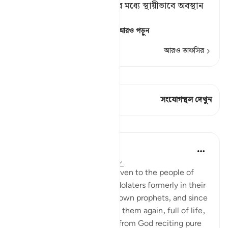
করেছে, তারা দোযখের আগুনের মধ্যে স্থায়ীভাবে অবস্থান
করবে; তারাই সৃষ্টির অধম। [১]
[১] এ হল আল্লাহর রসূল এব
…
আরও পড়ুন
আরও তাফসির
কিরাত দেখুন
এই শ্লোকে আছে 1 সংযোগস্থল
সংযোগস্থল দেখুন
পাঠ
In the Shade of the Quran
৩২ সপ্তাহ আগে
·
রেফারেন্সিং
আয়াহ ৯৮:৬
Since clear evidence was given to the people of
earlier revelations and the idolaters formerly in their
own religions through their own prophets, and since
clear evidence was given to them again, full of life,
in the form of a messenger from God reciting pure