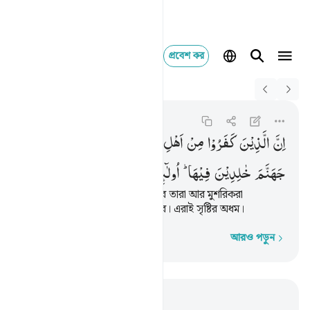
প্রবেশ কর
Switch Quran.com to
English
ان الذين كفروا من اهل ا
Al-Bayyinah
98:6
৯৮:৬
اِنَّ
الَّذِیْنَ
كَفَرُوْا
مِنْ
اَهْلِ
الْكِتٰبِ
وَالْمُشْرِكِیْنَ
فِیْ
نَارِ
جَهَنَّمَ
خٰلِدِیْنَ
فِیْهَا ؕ
اُولٰٓىِٕكَ
هُمْ
شَرُّ
الْبَرِیَّةِ
কিতাবধারীদের মধ্যে যারা কুফুরী করে তারা আর মুশরিকরা
জাহান্নামের আগুনে স্থায়ীভাবে থাকবে। এরাই সৃষ্টির অধম।
আরও পড়ুন
শব্দে শব্দে
প্রাসঙ্গিকভাবে পড়ুন