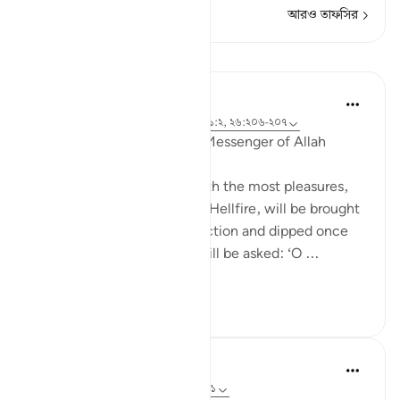
আরও তাফসির
পাঠ
Prophetic Commentary
৮ বছর পূর্বে
·
রেফারেন্সিং
আয়াহ ৯২:১১, ১১১:২, ২৬:২০৬-২০৭
Anas b Mâlik narrates: The Messenger of Allah
(saws) said:
'The person in this world with the most pleasures,
who is of the people of the Hellfire, will be brought
forth on the Day of Resurrection and dipped once
into the Hellfire. Then he will be asked: ‘O ...
আরো দেখুন
০
০
In the Shade of the Quran
৩১ সপ্তাহ আগে
·
রেফারেন্সিং
আয়াহ ৯২:৮-১১