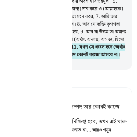
পুরুষ ও নারী,
4
.
তোমাদের চেষ্টা সাধনা অবশ্যই বিভিন্নমুখী।
5
.
অতএব যে ব্যক্তি (আল্লাহর সন্তুষ্টির জন্য) দান করে ও (আল্লাহকে)
ভয় করে,
6
.
এবং উত্তম বিষয়কে সত্য মনে করে,
7
.
আমি তার
জন্য সহজ পথে চলা সহজ করে দেব।
8
.
আর যে ব্যক্তি কৃপণতা
করে আর (আল্লাহর প্রতি) বেপরোয়া হয়,
9
.
আর যা উত্তম তা অমান্য
করে,
10
.
আমি তার জন্য কঠিন পথ (অর্থাৎ অন্যায়, অসত্য, হিংসা
ও হানাহানির পথ) সহজ করে দিব।
11
.
যখন সে ধ্বংস হবে (অর্থাৎ
মরবে) তখন তার (সঞ্চিত) ধন-সম্পদ কোনই কাজে আসবে না।
-
Taisirul Quran
তাফসীর পড়ুন
Tafsir Ahsanul Bayaan
যখন সে ধ্বংস হবে, তখন তার সম্পদ তার কোনই কাজে
আসবে না।[১]
[১] অর্থাৎ, যখন সে জাহান্নামে নিক্ষিপ্ত হবে, তখন এই মাল-
ধন, যা সে আল্লাহর রাস্তায় ব্যয় করত না
…
আরও পড়ুন