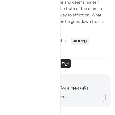
"But as for him who is a miser and deems himself
self-sufficient, and rejects the truth of the ultimate
good, We shall smooth the way to affliction. What
will his wealth avail him when he goes down [to his
grave]." (Verses 8-11)
He who sacrifices nothing of h...
আরো দেখুন
০
০
আরও পাঠ পড়ুন
নোট এবং প্রতিফলন
এই পদটি সম্পর্কে আপনার কোনো টীকা বা ভাবনা নেই।
আপনার ভাবনাগুলো লিপিবদ্ধ করুন…