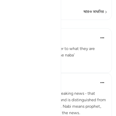
সেই মহা সংবাদ বিষয়ে।
আরও তাফসির
পাঠ
Yaser Birjas
৮ বছর পূর্বে
·
রেফারেন্সিং
আয়াহ ৭৮:২
The great news is the answer to what they are
questioning one another: The naba'
০
০
Yaser Birjas
৮ বছর পূর্বে
·
রেফারেন্সিং
আয়াহ ৭৮:২
An-Naba means Khabr, or breaking news - that
which rises up, stands out, and is distinguished from
information and knowledge. Nabi means prophet,
and he is the one who gives the news.