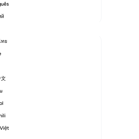
আমা
guês
একট
আরও তাফসির
ий
চুর
সহজ
প্রতিফলন
আছ
-
Ta
ไทย
Maryam Nazar
১৯ সপ্তাহ আগে
·
e
নো
রেফারেন্সিং
সূরা ৫৪ এবং আয়াহ ৫৪:৫৪-৫৫, ৫৪:৩২
এই 
SubhanAllah… how relieving it is to come
across these aayaat placed in between
中文
the passages describing past nations,their
denial and the severe punishment they
u
faced.
ol
As we read about their arrogance and
ili
consequences, our hearts tremble. We
begin to see our o...
Việt
আরো দেখুন
৭
১