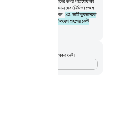
র ‘আযাব ও ভীতি প্রদর্শন।
31
.
আমি তাদের উপর পাঠিয়েছিলাম
ি মাত্র প্রচন্ড ধ্বনি। ফলে তারা খোঁয়াড়ওয়ালাদের (নির্মিত) ভেঙ্গে
ে যাওয়া শুকনা ডালপালার মত গুঁড়িয়ে গেল।
32
.
আমি কুরআনকে
 করে দিয়েছি উপদেশ গ্রহণের জন্য, উপদেশ গ্রহণের কেউ
ে কি?
isirul Quran
ট এবং প্রতিফলন
পদটি সম্পর্কে আপনার কোনো টীকা বা ভাবনা নেই।
আপনার ভাবনাগুলো লিপিবদ্ধ করুন…