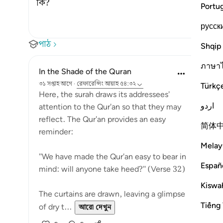
কি?
Portu
русск
পাঠ
Shqip
ภาษา
In the Shade of the Quran
৩১ সপ্তাহ আগে
·
রেফারেন্সিং
আয়াহ ৫৪:৩২
Türkç
Here, the surah draws its addressees'
اردو
attention to the Qur'an so that they may
reflect. The Qur'an provides an easy
简体
reminder:
Melay
"We have made the Qur'an easy to bear in
Españ
mind: will anyone take heed?" (Verse 32)
Kiswah
The curtains are drawn, leaving a glimpse
Tiếng 
of dry t...
আরো দেখুন