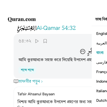
ভাষা নির
054
ولقد يسرنا القران للذكر فهل من مدكر ٣٢
Al-Qamar
54:32
Englis
৫৪:৩২
العربية
نْ
مُّدَّكِرٍ
বাংলা
আমি কুরআনকে সহজ করে দিয়েছি উপদেশ গ্রহণের জন্য
ارسی
শব্দে শব্দে
França
তাফসীর পড়ুন
Indon
Italia
Tafsir Ahsanul Bayaan
Dutch
নিশ্চয় আমি কুরআনকে উপদেশ গ্রহণের জন্য সহজ করে 