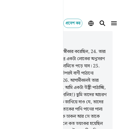
প্রবেশ কর
াসঙ্গিকভাবে পড়ুন
যায় ৫৪, পৃষ্ঠা ৪৭৭, জুজ ২৭
.
সামূদ জাতিও ভয়প্রদর্শনকারীদেরকে অস্বীকার করেছিল,
24
.
তারা
ছিল, ‘আমরা কি আমাদেরই মধ্যেকার মাত্র একটা লোকের অনুসরণ
ব? তাহলে তো আমরা গুমরাহী আর পাগলামিতে পড়ে যাব।
25
.
দের (এত মানুষের) মধ্যে শুধু কি তার উপরই বাণী পাঠানো
ছে? না, বরং সে বড়ই মিথ্যুক, দাম্ভিক।
26
.
আগামীকালই তারা
তে পারবে কে বড়ই মিথ্যুক, দাম্ভিক
27
.
আমি একটা উষ্ট্রী পাঠাচ্ছি,
েরকে পরীক্ষা করার জন্য, কাজেই (হে সালিহ!) তুমি তাদের আচরণ
ষ্য কর আর ধৈর্য ধর।
28
.
আর তাদেরকে জানিয়ে দাও যে, তাদের
যে (ও উষ্ট্রীর মধ্যে) পানি বণ্টিত হবে, প্রত্যেকের পানি পানের পালা
বে।
29
.
শেষে তারা তাদের এক সঙ্গীকে ডাকল আর সে তাকে
্থাৎ উষ্ট্রীটিকে) ধরে হত্যা করল।
30
.
ফলে কত ভয়ংকর হয়েছিল