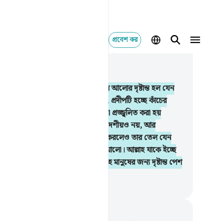
প্রবেশ কর
াসঙ্গিকভাবে পড়ুন
যায় ২৪, পৃষ্ঠা ৩১৯, জুজ ১৮
.
আল্লাহ আসমান ও যমীনের আলো, তাঁর আলোর দৃষ্টান্ত হল যেন
ি তাক- যার ভিতরে আছে একটি প্রদীপ, প্রদীপটি হচ্ছে কাঁচের
রে, কাঁচটি যেন একটি উজ্জ্বল নক্ষত্র, যা প্রজ্জ্বলিত করা হয়
তময় যায়তুন গাছের তেল দ্বারা যা পূর্বদেশীয়ও নয়, আর
চিমদেশীয়ও নয়। আগুন তাকে স্পর্শ না করলেও তার তেল যেন
জ্বলের বেশ নিকটবর্তী, আলোর উপরে আলো। আল্লাহ যাকে ইচ্ছে
ন স্বীয় আলোর দিকে পথ দেখান। আল্লাহ মানুষের জন্য দৃষ্টান্ত পেশ
ন, আল্লাহ সর্ববিষয়ে অধিক জ্ঞাত।
isirul Quran
ট এবং প্রতিফলন