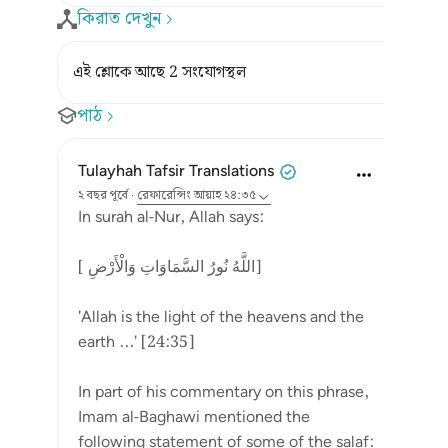
কিরাত দেখুন
এই শ্লোকে আছে 2 সংযোগস্থল
পাঠ
Tulayhah Tafsir Translations
২ বছর পূর্বে
·
রেফারেন্সিং
আয়াহ ২৪:৩৫
In surah al-Nur, Allah says:
[ اللَّهُ نُورُ السَّمَاوَاتِ وَالْأَرْضِ]
'Allah is the light of the heavens and the
earth ...' [24:35]
In part of his commentary on this phrase,
Imam al-Baghawi mentioned the
following statement of some of the salaf: