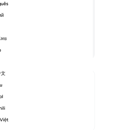
এই 
guês
হল যেন একটি তাক- যার ভিতরে আছে একটি
জ্বল নক্ষত্র, যা প্রজ্জ্বলিত করা হয় বরকতময়
ий
মদেশীয়ও নয়। আগুন তাকে স্পর্শ না করলেও তার
আল্লাহ যাকে ইচ্ছে করেন স্বীয় আলোর দিকে
লাহ সর্ববিষয়ে অধিক জ্ঞাত।
ไทย
আরও পড়ুন
e
中文
u
ির উপমা যেন সে তাকের মত; যার মধ্যে আছে এক
র আবরণটি উজ্জ্বল নক্ষত্র সদৃশ; যা পবিত্র যয়তুন
ol
যেরও নয়, অগ্নি স্পর্শ না করলেও মনে হয় ওর তৈল
ili
Việt
আরও তাফসির