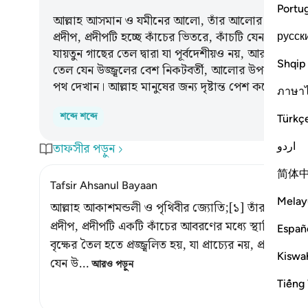
Portu
আল্লাহ আসমান ও যমীনের আলো, তাঁর আলোর দৃষ্টান্ত 
প্রদীপ, প্রদীপটি হচ্ছে কাঁচের ভিতরে, কাঁচটি যেন একটি উজ্
русск
যায়তুন গাছের তেল দ্বারা যা পূর্বদেশীয়ও নয়, আর পশ্চি
Shqip
তেল যেন উজ্জ্বলের বেশ নিকটবর্তী, আলোর উপরে আলো। 
পথ দেখান। আল্লাহ মানুষের জন্য দৃষ্টান্ত পেশ করেন, আল্
ภาษา
শব্দে শব্দে
Türkç
اردو
তাফসীর পড়ুন
简体
Tafsir Ahsanul Bayaan
Melay
আল্লাহ আকাশমন্ডলী ও পৃথিবীর জ্যোতি;[১] তাঁর জ্যোত
প্রদীপ, প্রদীপটি একটি কাঁচের আবরণের মধ্যে স্থাপিত, কাঁচে
Españ
বৃক্ষের তৈল হতে প্রজ্জ্বলিত হয়, যা প্রাচ্যের নয়, প্রতীচ্
Kiswah
যেন উ
…
আরও পড়ুন
Tiếng 