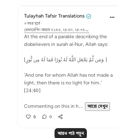
Tulayhah Tafsir Translations
৩ বছর পূর্বে
·
রেফারেন্সিং
আয়াহ ৭:১৮৬, ২৪:৪০, ২৪:৩৫
At the end of a parable describing the
disbelievers in surah al-Nur, Allah says:
[وَمَن لَّمْ يَجْعَلِ اللَّهُ لَهُ نُورًا فَمَا لَهُ مِن نُّورٍ ]
'And one for whom Allah has not made a
light, then there is no light for him.'
[24:40]
Commenting on this in h...
আরো দেখুন
৫
০
আরও পাঠ পড়ুন