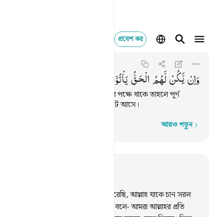
প্রবেশ কর
وان يكن لهم الحق ياتو
An-Nur
24:49
২৪:৪৯
وَاِنْ
یَّكُنْ
لَّهُمُ
الْحَقُّ
یَاْتُوْۤا
اِلَیْهِ
مُذْعِنِیْنَ
কিন্তু ‘হাক’ (অর্থাৎ প্রাপ্য) যদি তাদের পক্ষে থাকে তাহলে পূর্ণ
বিনয়ের সঙ্গে তারা রসূলের দিকে ছুটে আসে।
আরও পড়ুন
শব্দে শব্দে
প্রাসঙ্গিকভাবে পড়ুন
অধ্যায় ২৪, পৃষ্ঠা ৩২১, জুজ ১৮
46
.
আমি সুস্পষ্ট নিদর্শন অবতীর্ণ করেছি, আল্লাহ যাকে চান সরল
সঠিক পথ প্রদর্শন করেন।
47
.
তারা বলে- আমরা আল্লাহর প্রতি