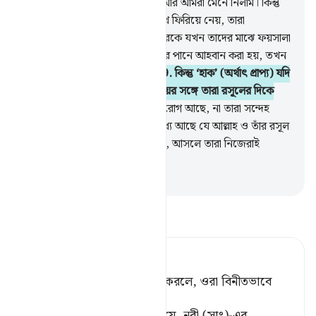
ইমান আনলাম আর রসূলের প্রতিও আর আমরা মেনে নিলাম। কিন্তু
এরপরও তাদের মধ্যেকার একদল মুখ ফিরিয়ে নেয়, তারা
(প্রকৃতপক্ষে) মু’মিন নয়।
48
.
তাদেরকে যখন তাদের মাঝে ফয়সালা
করার উদ্দেশে আল্লাহ ও তাঁর রসূলের পানে আহবান করা হয়, তখন
তাদের একদল মুখ ফিরিয়ে নেয়।
49
.
কিন্তু ‘হাক’ (অর্থাৎ প্রাপ্য) যদি
তাদের পক্ষে থাকে তাহলে পূর্ণ বিনয়ের সঙ্গে তারা রসূলের দিকে
ছুটে আসে।
50
.
তাদের অন্তরে কি রোগ আছে, না তারা সন্দেহ
পোষণ করে? না তারা এই ভয়ের মধ্যে আছে যে আল্লাহ ও তাঁর রসূল
তাদের প্রতি অন্যায় করবেন? তা নয়, আসলে তারা নিজেরাই
অন্যায়কারী।
-
Taisirul Quran
তাফসীর পড়ুন
Tafsir Ahsanul Bayaan
সিদ্ধান্ত ওদের স্বপক্ষে হবে মনে করলে, ওরা বিনীতভাবে
রসূলের নিকট ছুটে আসে। [১]
[১] কেননা, তাদের বিশ্বাস ছিল যে, নবী (সাঃ)-এর