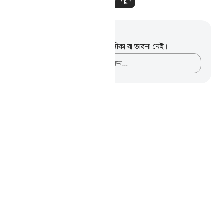
নোট এবং প্রতিফলন
এই পদটি সম্পর্কে আপনার কোনো টীকা বা ভাবনা নেই।
আপনার ভাবনাগুলো লিপিবদ্ধ করুন…
Notes
placeholders
close