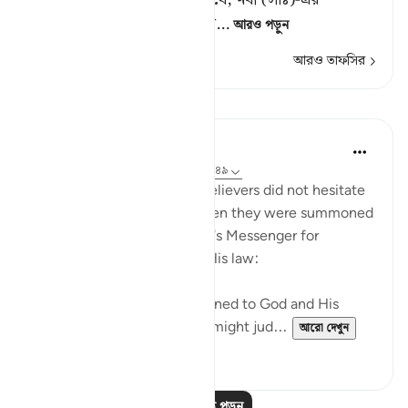
বিচারালয়ে যে ফায়সালা হবে, ত
…
আরও পড়ুন
আরও তাফসির
পাঠ
In the Shade of the Quran
৩১ সপ্তাহ আগে
·
রেফারেন্সিং
আয়াহ ২৪:৪৮-৪৯
Those who claimed to be believers did not hesitate
to contradict that claim when they were summoned
to put their disputes to God's Messenger for
judgement on the basis of His law:
"Whenever they are summoned to God and His
Messenger in order that he might jud...
আরো দেখুন
০
০
আরও পাঠ পড়ুন