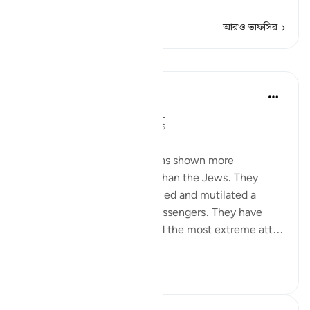
আরও পড়ুন
আরও তাফসির
পাঠ
In the Shade of the Quran
৩১ সপ্তাহ আগে
·
রেফারেন্সিং
আয়াহ ২:৬২
Boastful Claims by the Jews
No other nation in history has shown more
intransigence and obstacy than the Jews. They
viciously and mercilessly killed and mutilated a
number of prophets and messengers. They have
over the centuries displayed the most extreme att...
আরো দেখুন
০
০