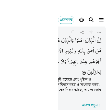
প্রবেশ কর
ان الذين امنوا والذين 
Al-Baqarah
2:62
২:৬২
اِنَّ
الَّذِیْنَ
اٰمَنُوْا
وَالَّذِیْنَ
هَادُوْا
وَالنَّصٰرٰی
وَالصّٰبِـِٕیْنَ
مَنْ
اٰمَنَ
بِاللّٰهِ
وَالْیَوْمِ
الْاٰخِرِ
وَعَمِلَ
صَالِحًا
فَلَهُمْ
اَجْرُهُمْ
عِنْدَ
رَبِّهِمْ ۪ۚ
وَلَا
خَوْفٌ
عَلَیْهِمْ
وَلَا
هُمْ
یَحْزَنُوْنَ
নিশ্চয় যারা ঈমান এনেছে, যারা ইয়াহূদী হয়েছে এবং খৃষ্টান ও
সাবিঈন- যারাই আল্লাহ ও শেষ দিবসে বিশ্বাস করে ও সৎকাজ করে,
তাদের জন্য পুরস্কার তাদের প্রতিপালকের নিকট আছে, তাদের কোন
ভয় নেই এবং তারা দুঃখিত হবে না।
আরও পড়ুন
শব্দে শব্দে