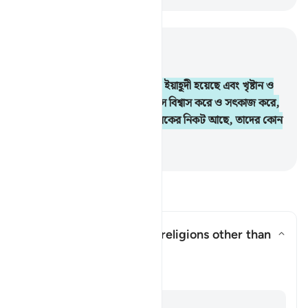
প্রাসঙ্গিকভাবে পড়ুন
অধ্যায় ২, পৃষ্ঠা ৯, জুজ ১
62
.
নিশ্চয় যারা ঈমান এনেছে, যারা ইয়াহূদী হয়েছে এবং খৃষ্টান ও
সাবিঈন- যারাই আল্লাহ ও শেষ দিবসে বিশ্বাস করে ও সৎকাজ করে,
তাদের জন্য পুরস্কার তাদের প্রতিপালকের নিকট আছে, তাদের কোন
ভয় নেই এবং তারা দুঃখিত হবে না।
-
Taisirul Quran
প্রশ্ন ও উত্তর পড়ুন
Does this verse endorse religions other than
Islam?
উত্তর টগল করুন Does this verse e
স্পষ্টীকরণ