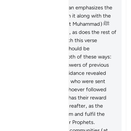
উত্তর
The entirety of the Quran emphasizes the
necessity of believing in it along with the
Messenger (the Prophet Muhammad) ﷺ
who brought it to them, as does the rest of
Surat al-Baqarah in which this verse
appears. Therefore, it should be
understood in one or both of these ways:
It pertains to the followers of previous
religions based on guidance revealed
through the Prophets who were sent
over the centuries: whoever followed
these ways faithfully has their reward
vouchsafed in the Hereafter, as the
Quran came to confirm and fulfil the
message of the earlier Prophets.
It calls upon all these communities (at