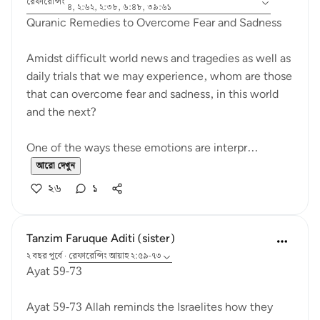
রেফারেন্সিং
৪, ২:৬২, ২:৩৮, ৬:৪৮, ৩৯:৬১
Quranic Remedies to Overcome Fear and Sadness
Amidst difficult world news and tragedies as well as
daily trials that we may experience, whom are those
that can overcome fear and sadness, in this world
and the next?
One of the ways these emotions are interpr...
আরো দেখুন
২৬
১
Tanzim Faruque Aditi (sister)
২ বছর পূর্বে
·
রেফারেন্সিং
আয়াহ ২:৫৯-৭৩
Ayat 59-73
Ayat 59-73 Allah reminds the Israelites how they