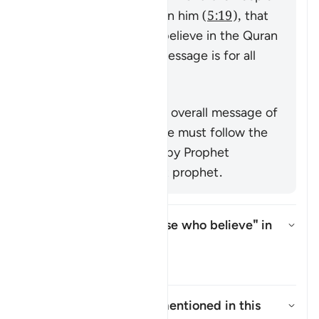
of the Book to believe in him (
5:19
), that
command mankind to believe in the Quran
or emphasize that its message is for all
nations (
25:1
,
68:52
).
সারাংশ
This verse supports the overall message of
the Quran that everyone must follow the
true faith as conveyed by Prophet
Muhammad ﷺ, the last prophet.
Who is intended by "those who believe" in
this āyah?
উত্তর টগল করুন Who is intended 
তাফসির
Who are the
"Ṣabiʾūn"
mentioned in this