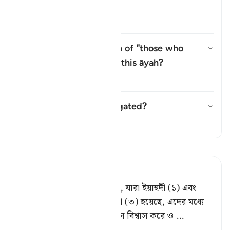
āyah?
উত্তর টগল করুন Who are the *"Ṣ
তাফসির
Why is there a repetition of "those who
believe" (
man āmana
) in this āyah?
উত্তর টগল করুন Why is there a r
তাফসির
Has this āyah been abrogated?
উত্তর টগল করুন Has this āyah b
তাফসির
তাফসীর পড়ুন
Tafsir Ahsanul Bayaan
নিশ্চয় যারা বিশ্বাস করে (মুমিন), যারা ইয়াহুদী (১) এবং
খ্রিষ্টান (২) হয়েছে অথবা সাবেয়ী (৩) হয়েছে, এদের মধ্যে
যে কেউ আল্লাহ এবং শেষ দিবসে বিশ্বাস করে ও
…