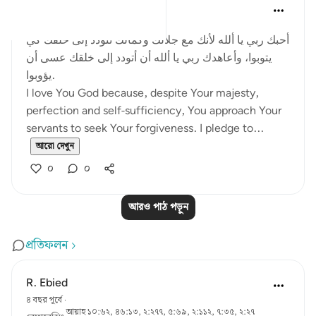
Salah Soltan
৮ বছর পূর্বে
·
রেফারেন্সিং
আয়াহ ২:৬২
أحبك ربي يا ألله لأنك مع جلالك وكمالك تتودد إلى خلقك كي
يتوبوا، وأعاهدك ربي يا ألله أن أتودد إلى خلقك عسى أن
يؤوبوا.
I love You God because, despite Your majesty,
perfection and self-sufficiency, You approach Your
servants to seek Your forgiveness. I pledge to...
আরো দেখুন
০
০
আরও পাঠ পড়ুন
প্রতিফলন
R. Ebied
৪ বছর পূর্বে
·
আয়াহ ১০:৬২, ৪৬:১৩, ২:২৭৭, ৫:৬৯, ২:১১২, ৭:৩৫, ২:২৭