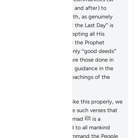
the time of revelation and after) to
enter into the true faith, as genuinely
“believing in God and the Last Day” is
only achieved by accepting all His
Messengers including the Prophet
Muhammad ﷺ. The only “good deeds”
which are accepted are those done in
line with the revealed guidance in the
Quran and Sunnah (teachings of the
Prophet).
To understand a verse like this properly, we
must look at it alongside such verses that
emphasize that Muhammad ﷺ is a
messenger sent by God to all mankind
(
7:158
,
34:28
), that command the People