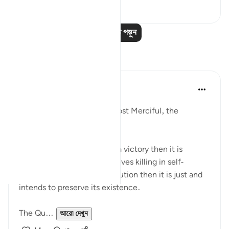
২
০
আরও পাঠ পড়ুন
প্রতিফলন
Razia Zahra
২ বছর পূর্বে
·
রেফারেন্সিং
আয়াহ ২:১৯১
In the Name of Allah the Most Merciful, the
Especially Merciful,
If any ideology finds killing a victory then it is
flawed. If the ideology believes killing in self-
defence and to stop persecution then it is just and
intends to preserve its existence.
The Qu...
আরো দেখুন