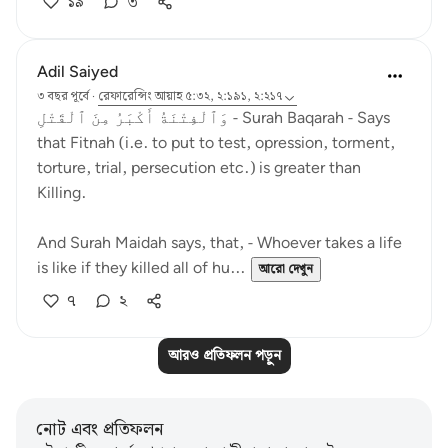
১৯
৩
Adil Saiyed
৩ বছর পূর্বে
·
রেফারেন্সিং
আয়াহ ৫:৩২, ২:১৯১, ২:২১৭
وَٱلْفِتْنَةُ أَكْبَرُ مِنَ ٱلْقَتْلِ - Surah Baqarah - Says
that Fitnah (i.e. to put to test, opression, torment,
torture, trial, persecution etc.) is greater than
Killing.
And Surah Maidah says, that, - Whoever takes a life
is like if they killed all of hu...
আরো দেখুন
৭
২
আরও প্রতিফলন পড়ুন
নোট এবং প্রতিফলন