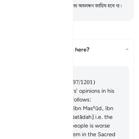
উপরে ছাড়া কোনও প্রকারের কঠোরতা অবলম্বন জায়িয হবে না।
-
Taisirul Quran
প্রশ্ন ও উত্তর পড়ুন
What does
"fitnah"
mean here?
উত্তর টগল করুন What does *"fit
তাফসির
উত্তর
Imām Ibn al-Jawzī (d. 597/1201)
summarized the scholars' opinions in his
book "Zād al-Masīr" as follows:
It means polytheism [Ibn Masʿūd, Ibn
ʿAbbās, Ibn ʿUmar, Qatādah] i.e. the
polytheism of those people is worse
than your killing of them in the Sacred