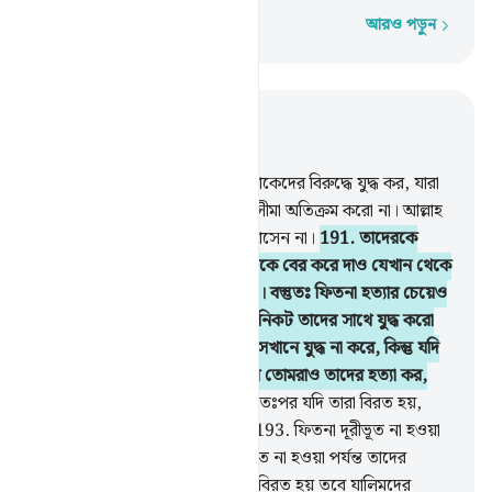
আরও পড়ুন
শব্দে শব্দে
প্রাসঙ্গিকভাবে পড়ুন
অধ্যায় ২, পৃষ্ঠা ২৭, জুজ ২
190
.
তোমরা আল্লাহর পথে সেই লোকেদের বিরুদ্ধে যুদ্ধ কর, যারা
তোমাদের বিরুদ্ধে যুদ্ধ করবে, কিন্তু সীমা অতিক্রম করো না। আল্লাহ
নিশ্চয়ই সীমা অতিক্রমকারীকে ভালবাসেন না।
191
.
তাদেরকে
যেখানেই পাও হত্যা কর এবং তাদেরকে বের করে দাও যেখান থেকে
তারা তোমাদেরকে বের করে দিয়েছে। বস্তুতঃ ফিতনা হত্যার চেয়েও
গুরুতর। তোমরা মাসজিদে হারামের নিকট তাদের সাথে যুদ্ধ করো
না, যে পর্যন্ত তারা তোমাদের সাথে সেখানে যুদ্ধ না করে, কিন্তু যদি
তারা তোমাদের সাথে যুদ্ধ করে, তবে তোমরাও তাদের হত্যা কর,
এটাই কাফিরদের প্রতিদান।
192
.
অতঃপর যদি তারা বিরত হয়,
তবে আল্লাহ ক্ষমাশীল, বড়ই দয়ালু।
193
.
ফিতনা দূরীভূত না হওয়া
পর্যন্ত এবং দীন আল্লাহর জন্য নির্ধারিত না হওয়া পর্যন্ত তাদের
বিরুদ্ধে যুদ্ধ কর, অতঃপর যদি তারা বিরত হয় তবে যালিমদের