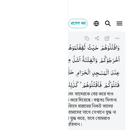
প্রবেশ কর
واقتلوهم حيث ثقفتموهم و
Al-Baqarah
2:191
২:১৯১
وَاقْتُلُوْهُمْ
حَیْثُ
ثَقِفْتُمُوْهُمْ
وَاَخْرِجُوْهُمْ
مِّنْ
حَیْثُ
اَخْرَجُوْكُمْ
وَالْفِتْنَةُ
اَشَدُّ
مِنَ
الْقَتْلِ ۚ
وَلَا
تُقٰتِلُوْهُمْ
عِنْدَ
الْمَسْجِدِ
الْحَرَامِ
حَتّٰی
یُقٰتِلُوْكُمْ
فِیْهِ ۚ
فَاِنْ
قٰتَلُوْكُمْ
فَاقْتُلُوْهُمْ ؕ
كَذٰلِكَ
جَزَآءُ
الْكٰفِرِیْنَ
তাদেরকে যেখানেই পাও হত্যা কর এবং তাদেরকে বের করে দাও
যেখান থেকে তারা তোমাদেরকে বের করে দিয়েছে। বস্তুতঃ ফিতনা
হত্যার চেয়েও গুরুতর। তোমরা মাসজিদে হারামের নিকট তাদের
সাথে যুদ্ধ করো না, যে পর্যন্ত তারা তোমাদের সাথে সেখানে যুদ্ধ না
করে, কিন্তু যদি তারা তোমাদের সাথে যুদ্ধ করে, তবে তোমরাও
তাদের হত্যা কর, এটাই কাফিরদের প্রতিদান।