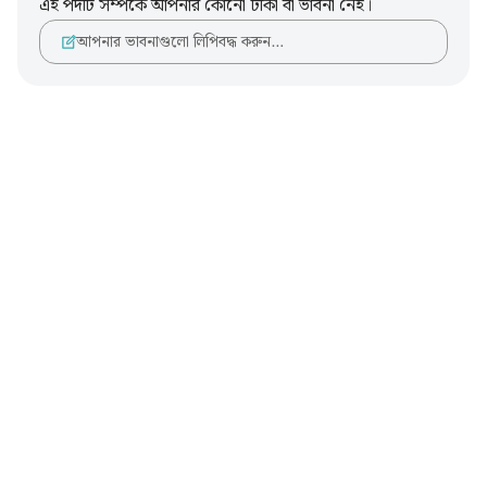
এই পদটি সম্পর্কে আপনার কোনো টীকা বা ভাবনা নেই।
আপনার ভাবনাগুলো লিপিবদ্ধ করুন…
Notes
placeholders
close