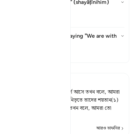
Whom does "their devils" (
shayāṭīnihim
)
refer to?
উত্তর টগল করুন Whom does "their
তাফসির
What do they mean by saying "We are with
you"?
উত্তর টগল করুন What do they me
তাফসির
তাফসীর পড়ুন
Tafsir Ahsanul Bayaan
যখন তারা বিশ্বাসীগণের সংস্পর্শে আসে তখন বলে, আমরা
বিশ্বাস করেছি। আর যখন তারা নিভৃতে তাদের শয়তান(১)
(দলপতি)দের সাথে মিলিত হয় তখন বলে, আমরা তো
তোমাদের স
…
আরও পড়ুন
আরও তাফসির