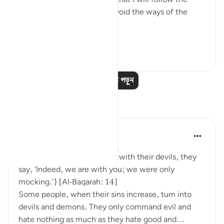
ways of the believers and avoid the ways of the
hypocrites and disbelievers.
#Ohebok_Rabi
১৩
০
আরও পাঠ পড়ুন
প্রতিফলন
Dr. Akram Kassab
৫১ সপ্তাহ আগে
·
রেফারেন্সিং
আয়াহ ২:১৪
• {And when they are alone with their devils, they
say, 'Indeed, we are with you; we were only
mocking.'} [Al-Baqarah: 14]
Some people, when their sins increase, turn into
devils and demons. They only command evil and
hate nothing as much as they hate good and...