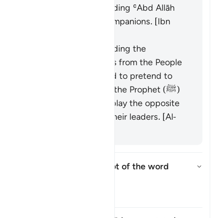
It was revealed regarding ʿAbd Allāh
ibn Ubayy and his companions. [Ibn
ʿAbbās]
It was revealed regarding the
hypocrites and others from the People
of the Book who used to pretend to
have faith in front of the Prophet (ﷺ)
while they would display the opposite
when meeting with their leaders. [Al-
Ḥasan]
What is the linguistic root of the word
shayṭān
?
উত্তর টগল করুন What is the lingu
তাফসির