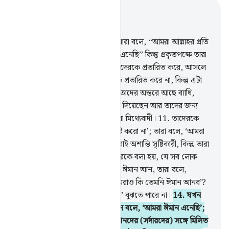
প্রাসঙ্গিকভাবে পড়ুন
অধ্যায় ২, পৃষ্ঠা ৩, জুজ ১
8
.
মানুষের মধ্যে এমন লোক আছে যারা বলে, ‘‘আমরা আল্লাহর প্রতি
এবং আখেরাতের দিনের প্রতি ঈমান এনেছি’’ কিন্তু প্রকৃতপক্ষে তারা
মু’মিন নয়।
9
.
তারা আল্লাহ ও মু’মিনদেরকে প্রতারিত করে, আসলে
তারা নিজেদেরকে ছাড়া অন্য কাউকে প্রতারিত করে না, কিন্তু এটা
তারা উপলব্ধি করতে পারে না।
10
.
তাদের অন্তরে আছে ব্যাধি,
অতঃপর আল্লাহ তাদের ব্যাধি বাড়িয়ে দিয়েছেন আর তাদের জন্য
রয়েছে যন্ত্রণাদায়ক শাস্তি, কারণ তারা মিথ্যেবাদী।
11
.
তাদেরকে
যখন বলা হয়, ‘পৃথিবীতে ফাসাদ সৃষ্টি করো না’; তারা বলে, ‘আমরা
তো সংশোধনকারী’।
12
.
মূলতঃ তারাই অশান্তি সৃষ্টিকারী, কিন্তু তারা
তা বুঝতে পারে না।
13
.
যখন তাদেরকে বলা হয়, যে সব লোক
ঈমান এনেছে তাদের মতো তোমরাও ঈমান আন, তারা বলে,
‘নির্বোধেরা যেমন ঈমান এনেছে, আমরাও কি তেমনি ঈমান আনব’?
আসলে তারাই নির্বোধ, কিন্তু তারা তা’ বুঝতে পারে না।
14
.
যখন
তারা মু’মিনদের সংস্পর্শে আসে তখন বলে, ‘আমরা ঈমান এনেছি’;
আর যখন তারা নিভৃতে তাদের শয়ত্বানদের (সর্দারদের) সঙ্গে মিলিত