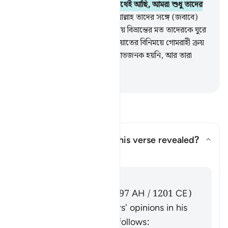
হয় তখন বলে, ‘আমরা তোমাদের সাথেই আছি, আমরা শুধু তাদের
সঙ্গে ঠাট্টা-তামাশা করি মাত্র’।
15
.
আল্লাহ তাদের সঙ্গে (জবাবে)
উপহাস করেন এবং তাদের অবাধ্যতায় বিভ্রান্তের মত তাদেরকে ঘুরে
মরার অবকাশ দেন।
16
.
তারাই হিদায়াতের বিনিময়ে গোমরাহী ক্রয়
করেছে, কিন্তু তাতে তাদের ব্যবসা লাভজনক হয়নি, আর তারা
সৎপথপ্রাপ্তও নয়।
-
Taisirul Quran
প্রশ্ন ও উত্তর পড়ুন
Concerning whom was this verse revealed?
উত্তর টগল করুন Concerning who
তাফসির
উত্তর
Imām Ibn al-Jawzī (d. 597 AH / 1201 CE)
summarized the scholars' opinions in his
book "Zād al-Masīr" as follows: