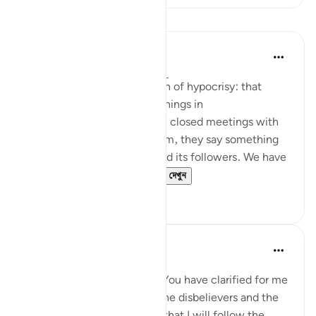
পাঠ
Jasser Auda
৩৫ সপ্তাহ আগে
·
রেফারেন্সিং
আয়াহ ২:১৪
And this is another clear sign of hypocrisy: that
hypocrites declare certain things in
public, but when they are in closed meetings with
the outright enemies of Islam, they say something
different and mock Islam and its followers. We have
seen this behavior fr...
আরো দেখুন
৭
০
Salah Soltan
৮ বছর পূর্বে
·
রেফারেন্সিং
আয়াহ ২:৫-১৬
I love You, O Lord because You have clarified for me
the ways of the believers, the disbelievers and the
hypocrites. I pledge to You that I will follow the