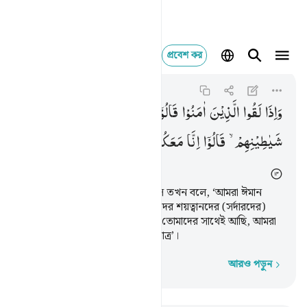
প্রবেশ কর
واذا لقوا الذين امنوا قا
Al-Baqarah
2:14
২:১৪
وَاِذَا
لَقُوا
الَّذِیْنَ
اٰمَنُوْا
قَالُوْۤا
اٰمَنَّا ۖۚ
وَاِذَا
خَلَوْا
اِلٰی
شَیٰطِیْنِهِمْ ۙ
قَالُوْۤا
اِنَّا
مَعَكُمْ ۙ
اِنَّمَا
نَحْنُ
مُسْتَهْزِءُوْنَ
যখন তারা মু’মিনদের সংস্পর্শে আসে তখন বলে, ‘আমরা ঈমান
এনেছি’; আর যখন তারা নিভৃতে তাদের শয়ত্বানদের (সর্দারদের)
সঙ্গে মিলিত হয় তখন বলে, ‘আমরা তোমাদের সাথেই আছি, আমরা
শুধু তাদের সঙ্গে ঠাট্টা-তামাশা করি মাত্র’।
আরও পড়ুন
শব্দে শব্দে