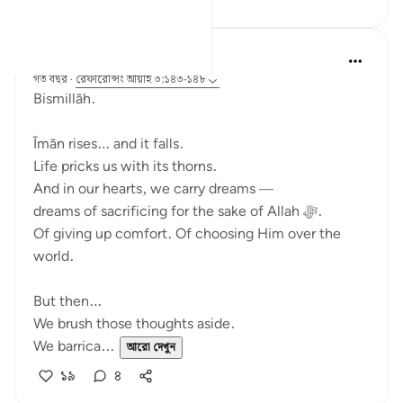
Ali Ali
গত বছর
·
রেফারেন্সিং
আয়াহ ৩:১৪৩-১৪৮
Bismillāh.
Īmān rises… and it falls.
Life pricks us with its thorns.
And in our hearts, we carry dreams —
dreams of sacrificing for the sake of Allah ﷻ.
Of giving up comfort. Of choosing Him over the
world.
But then…
We brush those thoughts aside.
We barrica...
আরো দেখুন
১৯
৪