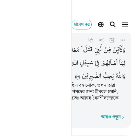
প্রবেশ কর
وكاين من نبي قاتل معه 
Ali 'Imran
3:146
৩:১৪৬
وَكَاَیِّنْ
مِّنْ
نَّبِیٍّ
قٰتَلَ ۙ
مَعَهٗ
رِبِّیُّوْنَ
كَثِیْرٌ ۚ
فَمَا
وَهَنُوْا
لِمَاۤ
اَصَابَهُمْ
فِیْ
سَبِیْلِ
اللّٰهِ
وَمَا
ضَعُفُوْا
وَمَا
اسْتَكَانُوْا ؕ
وَاللّٰهُ
یُحِبُّ
الصّٰبِرِیْنَ
কত নাবী যুদ্ধ করেছে, তাদের সাথে ছিল বহু লোক, তখন তারা
আল্লাহর পথে তাদের উপর সংঘটিত বিপদের জন্য হীনবল হয়নি,
দুর্বল হয়নি, দুর্বল, অপারগ হয়নি, বস্তুতঃ আল্লাহ ধৈর্যশীলদেরকে
ভালবাসেন।
আরও পড়ুন
শব্দে শব্দে