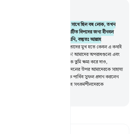
প্রাসঙ্গিকভাবে পড়ুন
অধ্যায় ৩, পৃষ্ঠা ৬২, জুজ ৪
146
.
কত নাবী যুদ্ধ করেছে, তাদের সাথে ছিল বহু লোক, তখন
তারা আল্লাহর পথে তাদের উপর সংঘটিত বিপদের জন্য হীনবল
হয়নি, দুর্বল হয়নি, দুর্বল, অপারগ হয়নি, বস্তুতঃ আল্লাহ
ধৈর্যশীলদেরকে ভালবাসেন।
147
.
তাদের মুখ হতে কেবল এ কথাই
বেরিয়েছিল- ‘হে আমাদের প্রতিপালক! আমাদের অপরাধগুলো এবং
আমাদের কাজ-কর্মে বাড়াবাড়িগুলোকে তুমি ক্ষমা করে দাও,
আমাদেরকে দৃঢ়পদ রেখ এবং কাফিরদলের উপর আমাদেরকে সাহায্য
কর।’
148
.
সুতরাং আল্লাহ তাদেরকে পার্থিব সুফল প্রদান করলেন
আর পরকালীন উৎকৃষ্ট সুফল। আল্লাহ সৎকর্মশীলদেরকে
ভালবাসেন।
-
Taisirul Quran
তাফসীর পড়ুন
Tafsir Ahsanul Bayaan