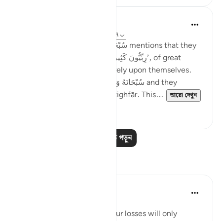
Taimiyyah Zubair
৪ বছর পূর্বে
·
রেফারেন্সিং
আয়াহ ৩:১৪৬-১৪৭
Notice how Allah سُبْحَانَهُ وَتَعَالَىٰ mentions that they
were so many; they were, ‘رِبِّيُّونَ كَثِير’, of great
numbers. Yet, they did not rely upon themselves.
They relied upon Allah سُبْحَانَهُ وَتَعَالَىٰ and they
combined patience with ’Istighfār. This...
আরো দেখুন
৪৫
১
আরও পাঠ পড়ুন
প্রতিফলন
Sheenam Riyaz
২ বছর পূর্বে
·
রেফারেন্সিং
আয়াহ ৩:১৪৬
If you are a true believer, your losses will only