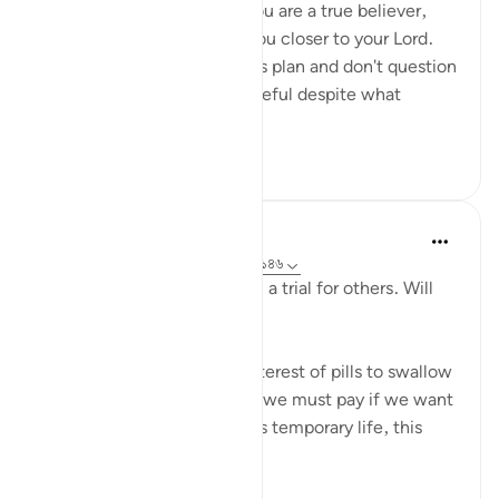
strengthen your imaan. If you are a true believer,
your losses will only bring you closer to your Lord.
When you trust Allah and his plan and don't question
his wisdom, you will be grateful despite what
calamit...
আরো দেখুন
৯
২
Salah Sheikh
৫ বছর পূর্বে
·
রেফারেন্সিং
আয়াহ ২৫:২০, ৩:১৪৬
'We have made some of you a trial for others. Will
you ˹not then˺ be patient?'
This is perhaps the most bitterest of pills to swallow
in this life but it is the price we must pay if we want
the best in the afterlife. This temporary life, this
fleeting existe...
আরো দেখুন
১৭
০