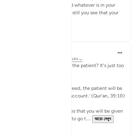
you feel you have exhausted whatever is in your
means to help yourself, and still you see that your
ordeal is ...
আরো দেখুন
২৯
২
J Yousef
৫ বছর পূর্বে
·
রেফারেন্সিং
আয়াহ ৩৯:১০, ৩:১৪৬
Why should I aspire to be of the patient? It’s just too
hard!
Allah says in the Qur’an: 'Indeed, the patient will be
given their reward without account.' (Qur’an, 39:10)
Subhan’Allah, at-Tabari states that you will be given
your reward without having to go t...
আরো দেখুন
১০
৪