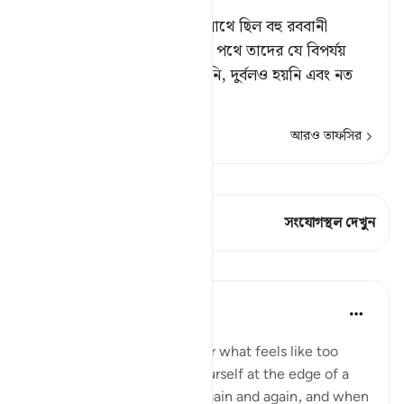
কত নবী যুদ্ধ করেছেন। তাদের সাথে ছিল বহু রববানী
(আল্লাহভক্ত) লোকও। আল্লাহর পথে তাদের যে বিপর্যয়
ঘটেছিল, তাতে তারা হীনবল হয়নি, দুর্বলও হয়নি এবং নত
হয়নি।
…
আরও পড়ুন
আরও তাফসির
কিরাত দেখুন
এই শ্লোকে আছে 2 সংযোগস্থল
সংযোগস্থল দেখুন
পাঠ
Taimiyyah Zubair
৪ বছর পূর্বে
·
রেফারেন্সিং
আয়াহ ৩:১৪৬
When a hardship goes on for what feels like too
long, and when you find yourself at the edge of a
breaking point, again and again and again, and when