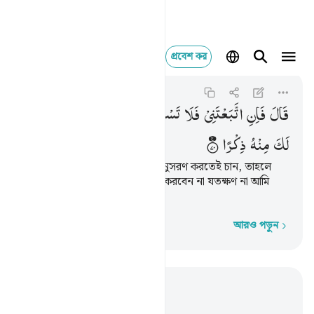
প্রবেশ কর
قال فان اتبعتني فلا
Al-Kahf
18:70
১৮:৭০
قَالَ
فَاِنِ
اتَّبَعْتَنِیْ
فَلَا
تَسْـَٔلْنِیْ
عَنْ
شَیْءٍ
حَتّٰۤی
اُحْدِثَ
لَكَ
مِنْهُ
ذِكْرًا
সে বলল, ‘আপনি যেহেতু আমার অনুসরণ করতেই চান, তাহলে
আপনি আমাকে কোন ব্যাপারেই প্রশ্ন করবেন না যতক্ষণ না আমি
নিজেই সে সম্পর্কে আপনাকে বলি।’
আরও পড়ুন
শব্দে শব্দে
প্রাসঙ্গিকভাবে পড়ুন
অধ্যায় ১৮, পৃষ্ঠা ২৭১, জুজ ১৫