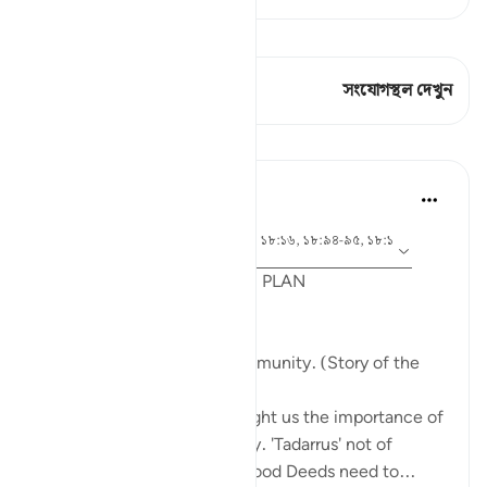
কিরাত দেখুন
এই শ্লোকে আছে 1 সংযোগস্থল
সংযোগস্থল দেখুন
পাঠ
Syaari Ab Rahman
গত বছর
·
আয়াহ ১৮:৬৫-৭০, ১৮:৩৭-৪০, ১৮:১৬, ১৮:৯৪-৯৫, ১৮:১
রেফারেন্সিং
৪, ১৮:১০
POST RAMADHAN ACTION PLAN
4 Deeds From AL KAHFI
1. Tie your heart to the community. (Story of the
youths of the Cave)
The youths of the Cave taught us the importance of
keeping with good company. 'Tadarrus' not of
recitation but Tadarrus of Good Deeds need to...