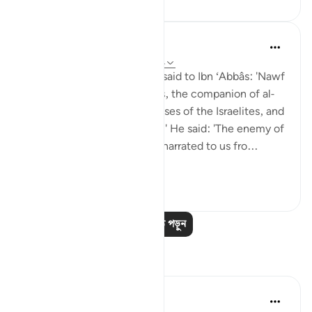
Prophetic Commentary
৮ বছর পূর্বে
·
রেফারেন্সিং
আয়াহ ১৮:৬০-৮২
Sa‘eed b. Jubayr narrates: I said to Ibn ‘Abbâs: 'Nawf
al-Bakkâli claims that Moses, the companion of al-
Khadhir, is not the same Moses of the Israelites, and
that he is a different Moses.' He said: 'The enemy of
Allah has lied! Ubay b. Ka‘b narrated to us fro...
আরো দেখুন
০
০
আরও পাঠ পড়ুন
প্রতিফলন
Syaari Ab Rahman