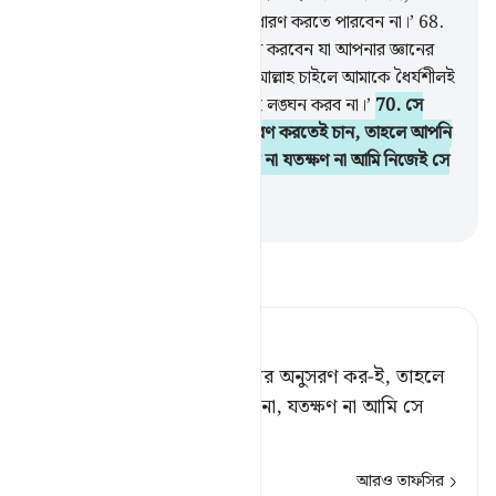
‘আপনি কিছুতেই আমার সাথে ধৈর্য ধারণ করতে পারবেন না।’
68
.
আপনি কীভাবে সে বিষয়ে ধৈর্য ধারণ করবেন যা আপনার জ্ঞানের
আয়ত্বের বাইরে?’
69
.
মূসা বলল, ‘আল্লাহ চাইলে আমাকে ধৈর্যশীলই
পাবেন, আমি আপনার কোন নির্দেশই লঙ্ঘন করব না।’
70
.
সে
বলল, ‘আপনি যেহেতু আমার অনুসরণ করতেই চান, তাহলে আপনি
আমাকে কোন ব্যাপারেই প্রশ্ন করবেন না যতক্ষণ না আমি নিজেই সে
সম্পর্কে আপনাকে বলি।’
-
Taisirul Quran
তাফসীর পড়ুন
Tafsir Ahsanul Bayaan
সে বলল, আচ্ছা, ‘তুমি যদি আমার অনুসরণ কর-ই, তাহলে
কোন বিষয়ে আমাকে প্রশ্ন করো না, যতক্ষণ না আমি সে
সম্বন্ধে তোমাকে কিছু বলি।’
আরও তাফসির