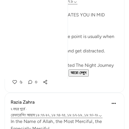
গত বছর
·
রেফারেন্সিং
আয়াহ ১৮:৬০-৭৮, ১৭:৯
JUZ 15
THE LIGHT THAT REJUVENATES YOU IN MID
RAMADHAN
In any endeavour, the middle point is usually when
you start to lose your zeal.
You start to lose focus and and get distracted.
Just like how Allah SWT Gifted The Night Journey
and Ascension in the mid...
আরো দেখুন
৬
০
Razia Zahra
২ বছর পূর্বে
·
রেফারেন্সিং
আয়াহ ১৮:৭৭-৮২, ১৮:৭৪-৭৫, ১৮:৬৭-৬৮, ১৮:৭০-৭২
In the Name of Allah, the Most Merciful, the
Especially Merciful,