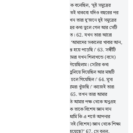
60
.
স্মরণ কর, যখন মূসা তার সঙ্গীকে বলেছিল, ‘দুই সমুদ্রের
মিলনস্থলে পৌঁছা না পর্যন্ত আমি চলতেই থাকবো যদিও বছরের পর
বছর চলতেও হয়।’
61
.
অতঃপর যখন তারা দু’জনে দুই সমুদ্রের
মিলন স্থলে পৌঁছল, তারা তাদের মাছের কথা ভুলে গেল আর সেটি
সমুদ্রে তার পথ করে নিল সুড়ঙ্গের মত।
62
.
যখন তারা আরো
এগিয়ে গেল, সে তার সঙ্গীকে বলল, ‘আমাদের সকালের খাবার আন,
আমরা আমাদের এই সফরে বড়ই ক্লান্ত হয়ে পড়েছি।’
63
.
সঙ্গীটি
বলল, ‘আপনি কি লক্ষ্য করেছেন, আমরা যখন শিলাখন্ডে (বসে)
ছিলাম তখন আমি মাছের কথা ভুলে গিয়েছিলাম। সেটার কথা
আপনাকে বলতে শয়তানই আমাকে ভুলিয়ে দিয়েছিল আর মাছটি
বিস্ময়করভাবে সমুদ্রে তার রাস্তা করে চলে গিয়েছিল।’
64
.
মূসা
বলল, ‘এটাই তো সে জায়গা যেটা আমরা খুঁজছি।’ কাজেই তারা
তাদের পায়ের চিহ্ন ধরে ফিরে গেল।
65
.
তখন তারা আমার
বান্দাদের এক বান্দাকে পেল, যার প্রতি আমার পক্ষ থেকে অনুগ্রহ
দান করেছিলাম আর আমার পক্ষ থেকে তাকে বিশেষ জ্ঞান দান
করেছিলাম।
66
.
মূসা তাকে বলল, ‘আমি কি এ শর্তে আপনার
অনুসরণ করব যে, আপনি আমাকে সেই (বিশেষ) জ্ঞান থেকে শিক্ষা
দেবেন যে জ্ঞান আপনাকে শেখানো হয়েছে?’
67
.
সে বলল,