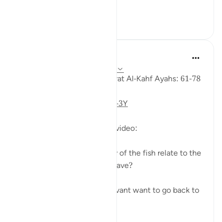
আরো দেখুন
১৫
৪
Fadel Soliman
৬ বছর পূর্বে
·
রেফারেন্সিং
আয়াহ ১৮:৬১-৭৮
Taddabor (Pondering) of Surat Al-Kahf Ayahs: 61-78
https://youtu.be/gkeAPcwx-3Y
Questions answered in this video:
- In what way does the story of the fish relate to the
story of the fellows of the cave?
- Why did Moses and his servant want to go back to
...
আরো দেখুন
৬
০