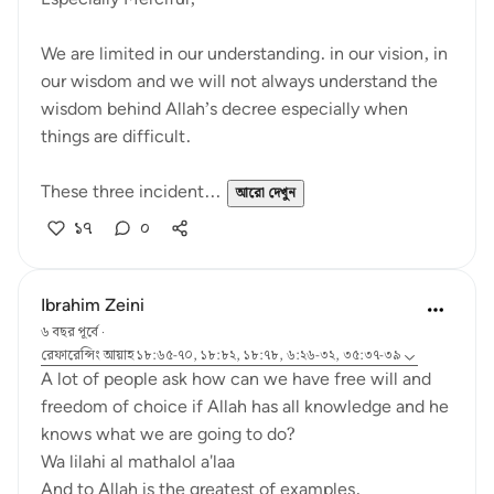
We are limited in our understanding. in our vision, in
our wisdom and we will not always understand the
wisdom behind Allah’s decree especially when
things are difficult.
These three incident...
আরো দেখুন
১৭
০
Ibrahim Zeini
৬ বছর পূর্বে
·
রেফারেন্সিং
আয়াহ ১৮:৬৫-৭০, ১৮:৮২, ১৮:৭৮, ৬:২৬-৩২, ৩৫:৩৭-৩৯
A lot of people ask how can we have free will and
freedom of choice if Allah has all knowledge and he
knows what we are going to do?
Wa lilahi al mathalol a'laa
And to Allah is the greatest of examples.