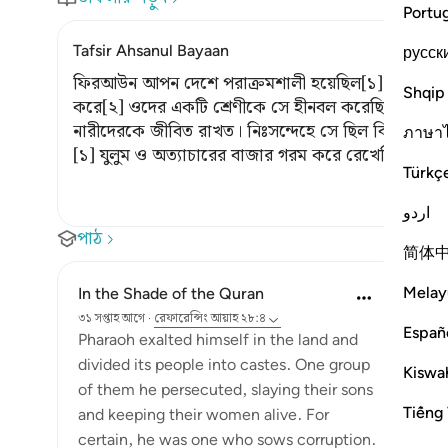
Portu
Tafsir Ahsanul Bayaan
русск
ফিরআউন আপন দেশে পরাক্রমশালী হয়েছিল[১] এবং সেখানকা
Shqip
করে[২] ওদের একটি শ্রেণীকে সে হীনবল করেছিল;[৩] সে 
নারীদেরকে জীবিত রাখত। নিঃসন্দেহে সে ছিল বিপর্যয় সৃষ্ট
ภาษา
[১] যুলুম ও অত্যাচারের বাজার গরম করে রেখেছিল, আর
Türkç
اردو
পাঠ
简体
Melay
In the Shade of the Quran
৩১ সপ্তাহ আগে
·
রেফারেন্সিং
আয়াহ ২৮:৪
Españ
Pharaoh exalted himself in the land and
divided its people into castes. One group
Kiswah
of them he persecuted, slaying their sons
Tiếng 
and keeping their women alive. For
certain, he was one who sows corruption.