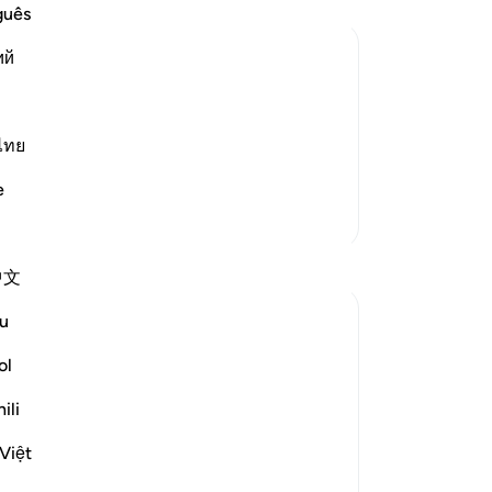
আর 
guês
কা
ий
ফের
র অধিবাসীবৃন্দকে বিভিন্ন শ্রেণীতে বিভক্ত
হতে
ওদের পুত্রদেরকে হত্যা করত[৪] এবং
লো
িকারী।
ও ত
ไทย
 সে নিজেকে বড় উপাস্য
…
লাগ
আরও পড়ুন
e
তার
আরও তাফসির
মায়
ফেল
প্রতিফলন
中文
11
থেক
u
Fariha Guncha
তাক
৬ সপ্তাহ আগে
·
রেফারেন্সিং
আয়াহ ২৮:৮-৯, ২৮:৪
কি 
ol
The ultimate irony of Ashura is our
তোম
perception of it. We remember it as the
ili
13
day victory was written for Musa (AS),
চোখ
Việt
when in reality, that victory had been
সত্
written decades earlier.