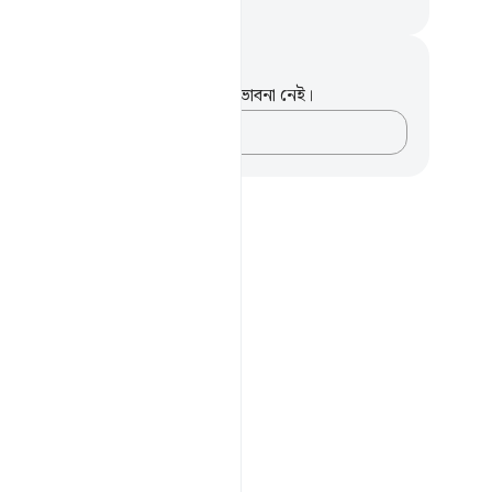
isirul Quran
ট এবং প্রতিফলন
পদটি সম্পর্কে আপনার কোনো টীকা বা ভাবনা নেই।
আপনার ভাবনাগুলো লিপিবদ্ধ করুন…