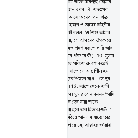
তুমি ভয় করবে না, দুঃখও করবে না, আমি তাকে অবশ্যই তোমার
ছে ফিরিয়ে দেব আর তাকে রসূলদের একজন করব।
8
.
অতঃপর
াউনের লোকজন তাকে উঠিয়ে নিল যাতে সে তাদের জন্য শত্রু
 ও দুঃখের কারণ হতে পারে। ফেরাউন, হামান ও তাদের বাহিনীর
কেরা তো ছিল অপরাধী।
9
.
ফেরাঊনের স্ত্রী বলল- ‘এ শিশু আমার
োমার চক্ষু শীতলকারী, তাকে হত্যা কর না, সে আমাদের উপকারে
তে পারে অথবা তাকে আমরা পুত্র হিসেবেও গ্রহণ করতে পারি আর
া কিছুই বুঝতে পারল না (তাদের এ কাজের পরিণাম কী)।
10
.
মূসার
ের অন্তর বিচলিত হয়ে উঠল। সে তো তার পরিচয় প্রকাশ করেই
ত যদি না আমি তার চিত্তকে দৃঢ় করতাম যাতে সে আস্থাশীল হয়।
.
মূসার মা মূসার বোনকে বলল- ‘তার পিছনে পিছনে যাও।’ সে দূর
ে তাকে দেখছিল কিন্তু তারা টের পায়নি।
12
.
আগে থেকে আমি
ে ধাত্রী-স্তন্য পান থেকে বিরত রেখেছিলাম। মূসার বোন বলল- ‘আমি
তোমাদেরকে এমন একটা পরিবারের খোঁজ দেব যারা তাকে
াদের পক্ষে লালন পালন করবে আর তারা হবে তার হিতাকাঙ্ক্ষী।’
.
এভাবে আমি তাকে তার মায়ের কাছে ফিরিয়ে আনলাম যাতে তার
 জুড়ায়, সে দুঃখ না করে আর জানতে পারে যে, আল্লাহর ও‘য়াদা
য; কিন্তু অধিকাংশ মানুষ তা জানে না।