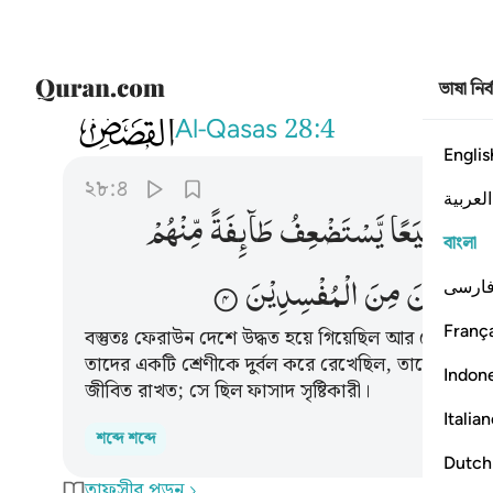
ভাষা নির
028
ان فرعون علا في الارض وجعل اهلها
Al-Qasas
28:4
Englis
২৮:৪
العربية
هْلَهَا
شِیَعًا
یَّسْتَضْعِفُ
طَآىِٕفَةً
مِّنْهُمْ
বাংলা
اِنَّهٗ
كَانَ
مِنَ
الْمُفْسِدِیْنَ
ارسی
França
বস্তুতঃ ফেরাউন দেশে উদ্ধত হয়ে গিয়েছিল আর সেখানকার 
তাদের একটি শ্রেণীকে দুর্বল করে রেখেছিল, তাদের পুত্
Indon
জীবিত রাখত; সে ছিল ফাসাদ সৃষ্টিকারী।
Italia
শব্দে শব্দে
Dutch
তাফসীর পড়ুন