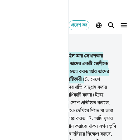
প্রবেশ কর
াসঙ্গিকভাবে পড়ুন
যায় ২৮, পৃষ্ঠা ৩৪৭, জুজ ২০
বস্তুতঃ ফেরাউন দেশে উদ্ধত হয়ে গিয়েছিল আর সেখানকার
বাসীদেরকে বিভিন্ন শ্রেণীতে বিভক্ত করে তাদের একটি শ্রেণীকে
্বল করে রেখেছিল, তাদের পুত্রদেরকে সে হত্যা করত আর তাদের
ীদেরকে জীবিত রাখত; সে ছিল ফাসাদ সৃষ্টিকারী।
5
.
দেশে
েরকে দুর্বল করে রাখা হয়েছিল আমি তাদের প্রতি অনুগ্রহ করার
ছে করলাম, আর তাদেরকে নেতা ও উত্তরাধিকারী করার (ইচ্ছে
লাম)।
6
.
আর (ইচ্ছে করলাম) তাদেরকে দেশে প্রতিষ্ঠিত করতে,
ফেরাউন, হামান ও তাদের সৈন্য বাহিনীকে দেখিয়ে দিতে যা তারা
ের (অর্থাৎ মূসার সম্প্রদায়ের) থেকে আশঙ্কা করত।
7
.
আমি মূসার
ের প্রতি ওয়াহী করলাম যে, তাকে স্তন্য পান করাতে থাক। যখন তুমি
 সম্পর্কে আশঙ্কা করবে, তখন তুমি তাকে দরিয়ায় নিক্ষেপ করবে,