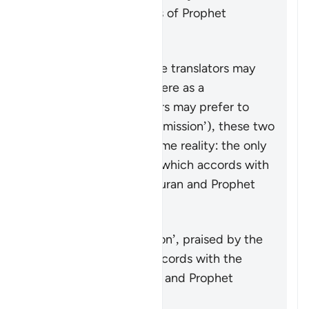
community of followers of Prophet
Muhammad ﷺ.
Therefore, though some translators may
prefer to write ‘Islam’ here as a
transcription, and others may prefer to
translate it (e.g. as ‘submission’), these two
choices point to the same reality: the only
true submission is that which accords with
the teachings of the Quran and Prophet
Muhammad ﷺ.
সারাংশ
The only true ‘submission’, praised by the
Quran, is that which accords with the
teachings of the Quran and Prophet
Muhammad ﷺ.