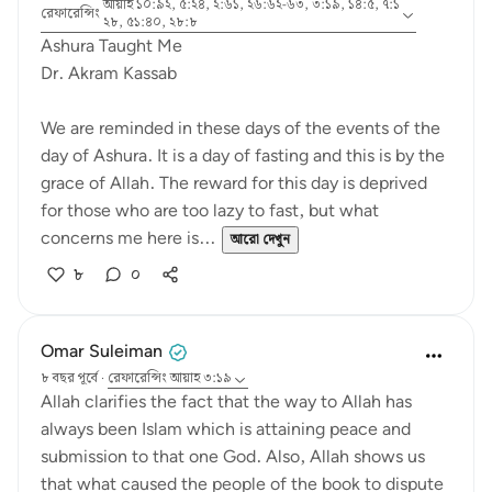
আয়াহ ১০:৯২, ৫:২৪, ২:৬১, ২৬:৬২-৬৩, ৩:১৯, ১৪:৫, ৭:১
রেফারেন্সিং
২৮, ৫১:৪০, ২৮:৮
Ashura Taught Me
Dr. Akram Kassab
We are reminded in these days of the events of the
day of Ashura. It is a day of fasting and this is by the
grace of Allah. The reward for this day is deprived
for those who are too lazy to fast, but what
concerns me here is...
আরো দেখুন
৮
০
Omar Suleiman
৮ বছর পূর্বে
·
রেফারেন্সিং
আয়াহ ৩:১৯
Allah clarifies the fact that the way to Allah has
always been Islam which is attaining peace and
submission to that one God. Also, Allah shows us
that what caused the people of the book to dispute