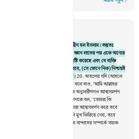
আরও পড়ুন
শব্দে শব্দে
প্রাসঙ্গিকভাবে পড়ুন
অধ্যায় ৩, পৃষ্ঠা ৪৭, জুজ ৩
19
.
নিশ্চয় আল্লাহর নিকট একমাত্র দ্বীন হল ইসলাম। বস্তুতঃ
যাদেরকে কিতাব দেয়া হয়েছিল তারা জ্ঞান লাভের পর একে অন্যের
উপর প্রাধান্য লাভের জন্য মতভেদ সৃষ্টি করেছে এবং যে ব্যক্তি
আল্লাহর নিদর্শনসমূহ্কে অস্বীকার করবে, (সে জেনে নিক) নিশ্চয়ই
আল্লাহ হিসাব গ্রহণে অতিশয় তৎপর।
20
.
অতঃপর যদি (আহলে
কিতাব) তোমার সাথে তর্ক করে তবে বলে দাও, ‘আমি আল্লাহর
নিকট আত্মসমর্পণ করেছি আর আমার অনুসারীগণও আত্মসমর্পণ
করেছে এবং আহলে কিতাব ও উম্মীগণকে বল, ‘তোমরা কি
আত্মসমর্পণ করেছ’? অতঃপর যদি তারা আত্মসমর্পণ করে তবে
নিশ্চয়ই তারা পথ পাবে আর তারা যদি মুখ ফিরিয়ে নেয়, তবে
তোমার দায়িত্ব শুধু প্রচার করা। আল্লাহ বান্দাদের সম্পর্কে সম্যক
দ্রষ্টা।
-
Taisirul Quran