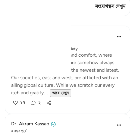
এই শ্লোকে আছে 1 সংযোগস্থল
সংযোগস্থল দেখুন
পাঠ
Salah Soltan
৪ বছর পূর্বে
·
রেফারেন্সিং
আয়াহ ৩:১৯
পোস্ট করা হয়েছে
Muslim American Society
In this age of convenience and comfort, where
material ease abounds, we are somehow always
exhausted by the pursuit of the newest and latest.
Our societies, east and west, are afflicted with an
ailing global culture. While we scratch our every
itch and gratify...
আরো দেখুন
১৭
২
Dr. Akram Kassab
৫ বছর পূর্বে
·