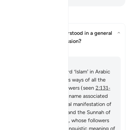
প্রশ্ন ও উত্তর পড়ুন
Can ‘Islam’ here be understood in a general
sense of religious submission?
উত্তর টগল করুন Can ‘Islam’ here
স্পষ্টীকরণ
উত্তর
The Quran uses the word ‘Islam’ in Arabic
to describe the religious ways of all the
Prophets and their followers (seen
2:131-
132
), then it became a name associated
particularly with the final manifestation of
guidance in the Quran and the Sunnah of
Prophet Muhammad ﷺ, whose followers
are called Muslims. Its linguistic meaning of