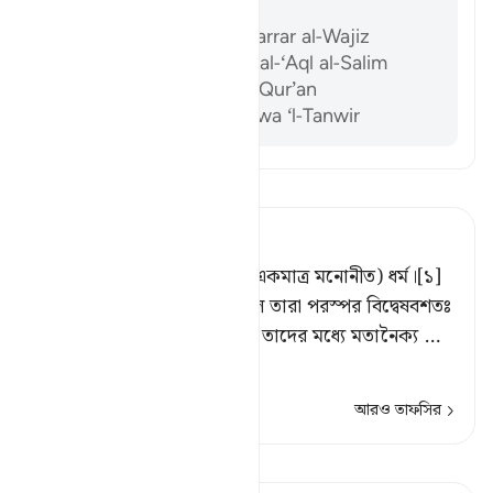
তথ্যসূত্র
Ibn ‘Atiyyah, al-Muharrar al-Wajiz
Abu ‘l-Su’ud, Irshad al-‘Aql al-Salim
Al-Sam’ani, Tafsir al-Qur’an
Ibn ‘Ashur, al-Tahrir wa ‘l-Tanwir
তাফসীর পড়ুন
Tafsir Ahsanul Bayaan
নিশ্চয় ইসলাম আল্লাহর নিকট (একমাত্র মনোনীত) ধর্ম।[১]
যাদেরকে কিতাব দেওয়া হয়েছিল তারা পরস্পর বিদ্বেষবশতঃ
তাদের নিকট জ্ঞান আসার পরও তাদের মধ্যে মতানৈক্য
…
আরও পড়ুন
আরও তাফসির
কিরাত দেখুন