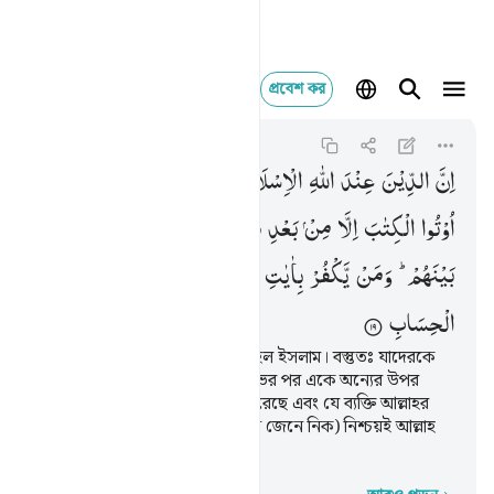
প্রবেশ কর
ان الدين عند الله الا
Ali 'Imran
3:19
৩:১৯
اِنَّ
الدِّیْنَ
عِنْدَ
اللّٰهِ
الْاِسْلَامُ ۫
وَمَا
اخْتَلَفَ
الَّذِیْنَ
اُوْتُوا
الْكِتٰبَ
اِلَّا
مِنْ
بَعْدِ
مَا
جَآءَهُمُ
الْعِلْمُ
بَغْیًا
بَیْنَهُمْ ؕ
وَمَنْ
یَّكْفُرْ
بِاٰیٰتِ
اللّٰهِ
فَاِنَّ
اللّٰهَ
سَرِیْعُ
الْحِسَابِ
নিশ্চয় আল্লাহর নিকট একমাত্র দ্বীন হল ইসলাম। বস্তুতঃ যাদেরকে
কিতাব দেয়া হয়েছিল তারা জ্ঞান লাভের পর একে অন্যের উপর
প্রাধান্য লাভের জন্য মতভেদ সৃষ্টি করেছে এবং যে ব্যক্তি আল্লাহর
নিদর্শনসমূহ্কে অস্বীকার করবে, (সে জেনে নিক) নিশ্চয়ই আল্লাহ
হিসাব গ্রহণে অতিশয় তৎপর।