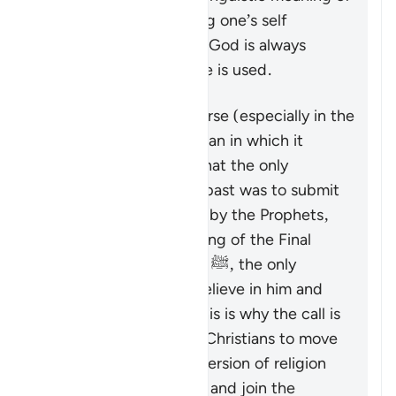
‘submitting’ or ‘devoting one’s self
exclusively’ to the One God is always
present when this name is used.
That being said, this verse (especially in the
context of Surat Al ‘Imran in which it
appears) makes clear that the only
acceptable way in the past was to submit
to God as commanded by the Prophets,
and that after the coming of the Final
Messenger Muhammad ﷺ, the only
acceptable way is to believe in him and
follow his teachings. This is why the call is
made to the Jews and Christians to move
on from the distorted version of religion
which they were upon, and join the