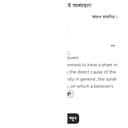
বাসস্থান জাহান্নাম? আর তা নিকৃষ্ট আশ্রয়স্থল!
আরও তাফসির
পাঠ
In the Shade of the Quran
৩১ সপ্তাহ আগে
·
রেফারেন্সিং
আয়াহ ৩:১৬২
A Great Favour Done to Believers
Within the framework of keenness to have a share in
the spoils of war, which was the direct cause of the
defeat at Uhud, and dishonesty in general, the surah
underlines the proper values, on which a believer's
attention must be...
আরো দেখুন
০
০
আরও পাঠ পড়ুন