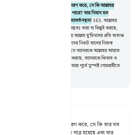
162
.
যে ব্যক্তি আল্লাহর সন্তুষ্টি অনুসরণ করে, সে কি আল্লাহর
আক্রোশে পতিত লোকের ন্যায় হতে পারে? তার নিবাস হল
জাহান্নাম, আর তা কতই না নিকৃষ্ট প্রত্যাবর্তনস্থল!
163
.
আল্লাহর
নিকট তাদের বিভিন্ন মর্যাদা রয়েছে, বস্তুতঃ তারা যা কিছুই করছে,
আল্লাহ তার সম্যক দ্রষ্টা।
164
.
নিশ্চয় আল্লাহ মু’মিনদের প্রতি অত্যন্ত
অনুকম্পা প্রদর্শন করেছেন, যখন তাদের নিকট তাদের নিজস্ব
একজনকে রসূল করে পাঠিয়েছেন, সে তাদেরকে আল্লাহর আয়াত
পড়ে শুনাচ্ছে, তাদেরকে পরিশোধন করছে, তাদেরকে কিতাব ও
হিকমাত (সুন্নাহ) শিক্ষা দিচ্ছে, যদিও তারা পূর্বে সুস্পষ্ট গোমরাহীতে
ছিল।
-
Taisirul Quran
তাফসীর পড়ুন
Tafsir Ahsanul Bayaan
যে ব্যক্তি আল্লাহর সন্তুষ্টির অনুসরণ করে, সে কি তার মত
হতে পারে, যে আল্লাহর ক্রোধের পাত্র হয়েছে এবং যার