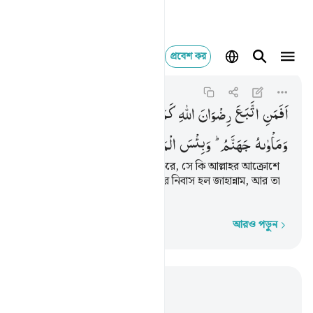
প্রবেশ কর
افمن اتبع رضوان الله ك
Ali 'Imran
3:162
৩:১৬২
اَفَمَنِ
اتَّبَعَ
رِضْوَانَ
اللّٰهِ
كَمَنْ
بَآءَ
بِسَخَطٍ
مِّنَ
اللّٰهِ
وَمَاْوٰىهُ
جَهَنَّمُ ؕ
وَبِئْسَ
الْمَصِیْرُ
যে ব্যক্তি আল্লাহর সন্তুষ্টি অনুসরণ করে, সে কি আল্লাহর আক্রোশে
পতিত লোকের ন্যায় হতে পারে? তার নিবাস হল জাহান্নাম, আর তা
কতই না নিকৃষ্ট প্রত্যাবর্তনস্থল!
আরও পড়ুন
শব্দে শব্দে
প্রাসঙ্গিকভাবে পড়ুন
অধ্যায় ৩, পৃষ্ঠা ৬৪, জুজ ৪