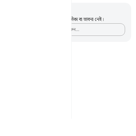
নোট এবং প্রতিফলন
এই পদটি সম্পর্কে আপনার কোনো টীকা বা ভাবনা নেই।
আপনার ভাবনাগুলো লিপিবদ্ধ করুন…
Notes
placeholders
close