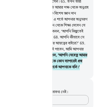
েই তারা তাদের পায়ের চিহ্ন ধরে ফিরে গেল।
65
.
তখন তারা
র বান্দাদের এক বান্দাকে পেল, যার প্রতি আমার পক্ষ থেকে অনুগ্রহ
 করেছিলাম আর আমার পক্ষ থেকে তাকে বিশেষ জ্ঞান দান
েছিলাম।
66
.
মূসা তাকে বলল, ‘আমি কি এ শর্তে আপনার অনুসরণ
 যে, আপনি আমাকে সেই (বিশেষ) জ্ঞান থেকে শিক্ষা দেবেন যে
ান আপনাকে শেখানো হয়েছে?’
67
.
সে বলল, ‘আপনি কিছুতেই
র সাথে ধৈর্য ধারণ করতে পারবেন না।’
68
.
আপনি কীভাবে সে
য়ে ধৈর্য ধারণ করবেন যা আপনার জ্ঞানের আয়ত্বের বাইরে?’
69
.
া বলল, ‘আল্লাহ চাইলে আমাকে ধৈর্যশীলই পাবেন, আমি আপনার
 নির্দেশই লঙ্ঘন করব না।’
70
.
সে বলল, ‘আপনি যেহেতু আমার
সরণ করতেই চান, তাহলে আপনি আমাকে কোন ব্যাপারেই প্রশ্ন
েন না যতক্ষণ না আমি নিজেই সে সম্পর্কে আপনাকে বলি।’
isirul Quran
ট এবং প্রতিফলন
পদটি সম্পর্কে আপনার কোনো টীকা বা ভাবনা নেই।
আপনার ভাবনাগুলো লিপিবদ্ধ করুন…