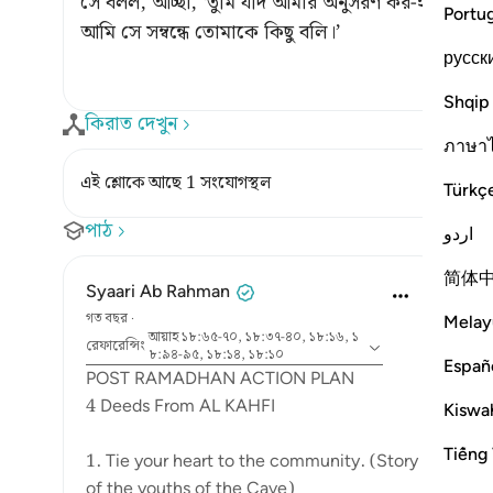
সে বলল, আচ্ছা, ‘তুমি যদি আমার অনুসরণ কর-ই, তাহলে ক
Portu
আমি সে সম্বন্ধে তোমাকে কিছু বলি।’
русск
Shqip
কিরাত দেখুন
ภาษา
এই শ্লোকে আছে 1 সংযোগস্থল
Türkç
পাঠ
اردو
简体
Syaari Ab Rahman
গত বছর
·
Melay
আয়াহ ১৮:৬৫-৭০, ১৮:৩৭-৪০, ১৮:১৬, ১
রেফারেন্সিং
৮:৯৪-৯৫, ১৮:১৪, ১৮:১০
Españ
POST RAMADHAN ACTION PLAN
4 Deeds From AL KAHFI
Kiswah
Tiếng 
1. Tie your heart to the community. (Story
of the youths of the Cave)