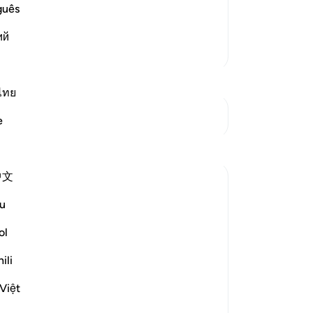
োন বিষয়ে আমাকে প্রশ্ন করো না, যতক্ষণ না
কাজ
guês
আমা
ий
দান
আরও তাফসির
কর
করব
জ্ঞ
ไทย
আমা
সংযোগস্থল দেখুন
e
বিষ
মূস
প্রতিফলন
কোন
中文
অনু
Syaari Ab Rahman
করব
গত বছর
·
রেফারেন্সিং
আয়াহ ১৮:৬০-৭৮, ১৭:৯
u
-
Ta
JUZ 15
ol
THE LIGHT THAT REJUVENATES YOU IN
নো
MID RAMADHAN
ili
এই 
In any endeavour, the middle point is
Việt
usually when you start to lose your zeal.