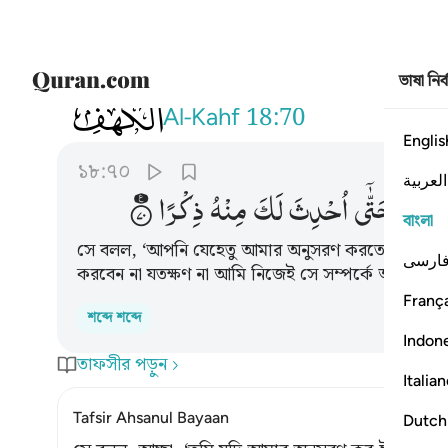
ভাষা নির
018
قال فان اتبعتني فلا تسالني عن شيء 
Al-Kahf
18:70
Englis
১৮:৭০
العربية
شَیْءٍ
حَتّٰۤی
اُحْدِثَ
لَكَ
مِنْهُ
ذِكْرًا
বাংলা
সে বলল, ‘আপনি যেহেতু আমার অনুসরণ করতেই চান, তাহ
ارسی
করবেন না যতক্ষণ না আমি নিজেই সে সম্পর্কে আপনাকে 
França
শব্দে শব্দে
Indon
তাফসীর পড়ুন
Italia
Tafsir Ahsanul Bayaan
Dutch