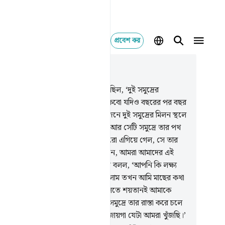
প্রবেশ কর
াসঙ্গিকভাবে পড়ুন
যায় ১৮, পৃষ্ঠা ২৭১, জুজ ১৫
.
স্মরণ কর, যখন মূসা তার সঙ্গীকে বলেছিল, ‘দুই সমুদ্রের
নস্থলে পৌঁছা না পর্যন্ত আমি চলতেই থাকবো যদিও বছরের পর বছর
তেও হয়।’
61
.
অতঃপর যখন তারা দু’জনে দুই সমুদ্রের মিলন স্থলে
ছল, তারা তাদের মাছের কথা ভুলে গেল আর সেটি সমুদ্রে তার পথ
 নিল সুড়ঙ্গের মত।
62
.
যখন তারা আরো এগিয়ে গেল, সে তার
্গীকে বলল, ‘আমাদের সকালের খাবার আন, আমরা আমাদের এই
ে বড়ই ক্লান্ত হয়ে পড়েছি।’
63
.
সঙ্গীটি বলল, ‘আপনি কি লক্ষ্য
ছেন, আমরা যখন শিলাখন্ডে (বসে) ছিলাম তখন আমি মাছের কথা
লে গিয়েছিলাম। সেটার কথা আপনাকে বলতে শয়তানই আমাকে
িয়ে দিয়েছিল আর মাছটি বিস্ময়করভাবে সমুদ্রে তার রাস্তা করে চলে
েছিল।’
64
.
মূসা বলল, ‘এটাই তো সে জায়গা যেটা আমরা খুঁজছি।’