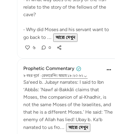
relate to the story of the fellows of the
cave?
- Why did Moses and his servant want to
go back to ...
আরো দেখুন
৬
০
Prophetic Commentary
৮ বছর পূর্বে
·
রেফারেন্সিং
আয়াহ ১৮:৬০-৮২
Sa‘eed b. Jubayr narrates: I said to Ibn
‘Abbâs: 'Nawf al-Bakkâli claims that
Moses, the companion of al-Khadhir, is
not the same Moses of the Israelites, and
that he is a different Moses.' He said: 'The
enemy of Allah has lied! Ubay b. Ka‘b
narrated to us fro...
আরো দেখুন