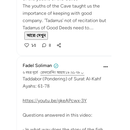
The youths of the Cave taught us the
importance of keeping with good
company. 'Tadarrus' not of recitation but
Tadarrus of Good Deeds need to...
আরো দেখুন
১৫
৪
Fadel Soliman
৬ বছর পূর্বে
·
রেফারেন্সিং
আয়াহ ১৮:৬১-৭৮
Taddabor (Pondering) of Surat Al-Kahf
Ayahs: 61-78
https://youtu.be/gkeAPcwx-3Y
Questions answered in this video:
- In what way does the story of the fish