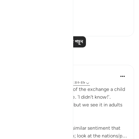
Thi...
আরো দেখুন
০
০
আরও পাঠ পড়ুন
প্রতিফলন
Hana Alasry
৬ বছর পূর্বে
·
রেফারেন্সিং
আয়াহ ৫৭:১৬, ২৮:৪৩-৪৮
I'm automatically reminded of the exchange a child
has when they get in trouble. 'I didn't know!'.
Displacing blame is childish but we see it in adults
too.
This set of verses echoes a similar sentiment that
other places in the Quran do; look at the nations/p...