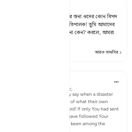
Tafsir Ahsanul Bayaan
রসূল না পাঠালে ওদের কৃতকর্মের জন্য ওদের কোন বিপদ
হলে ওরা বলত, ‘হে আমাদের প্রতিপালক! তুমি আমাদের
নিকট কোন রসূল প্রেরণ করলে না কেন? করলে, আমরা
তোমার আয়া
…
আরও পড়ুন
আরও তাফসির
পাঠ
In the Shade of the Quran
৩১ সপ্তাহ আগে
·
রেফারেন্সিং
আয়াহ ২৮:৪৭
[We have sent you] lest they say when a disaster
befalls them as an outcome of what their own
hands have wrought, 'Our Lord! If only You had sent
us a messenger, we would have followed Your
revelations, and would have been among the
believers.' (Verse 47)