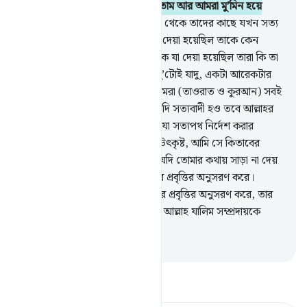
তোমার আয়াতসমূহের অনুসরণ করতাম আর আমরা মু’মিন হয়ে
যেতাম।’
48
.
অতঃপর আমার নিকট থেকে তাদের কাছে যখন সত্য
আসল তখন তারা বলল- ‘মূসাকে যা দেয়া হয়েছিল তাকে কেন
সেরূপ দেয়া হল না? ইতোপূর্বে মূসাকে যা দেয়া হয়েছিল তারা কি তা
অস্বীকার করেনি?’ তারা বলেছিল- ‘দু’টোই যাদু, একটা আরেকটার
সহায়তাকারী। আর তারা বলেছিল আমরা (তাওরাত ও কুরআন) সবই
প্রত্যাখ্যান করি।’
49
.
বল, তোমরা যদি সত্যবাদী হও তবে আল্লাহর
নিকট হতে এমন কিতাব নিয়ে এসো যা সত্যপথ নির্দেশ করার
ব্যাপারে এ দু’ (কিতাব) হতে অধিক উৎকৃষ্ট, আমি সে কিতাবের
অনুসরণ করব।
50
.
অতঃপর তারা যদি তোমার কথায় সাড়া না দেয়
তাহলে জেনে রেখ, তারা শুধু তাদের প্রবৃত্তির অনুসরণ করে।
আল্লাহর পথ নির্দেশ ছাড়াই যে নিজের প্রবৃত্তির অনুসরণ করে, তার
চেয়ে অধিক পথভ্রষ্ট আর কে আছে? আল্লাহ যালিম সম্প্রদায়কে
সঠিক পথে পরিচালিত করেন না।
-
Taisirul Quran
তাফসীর পড়ুন