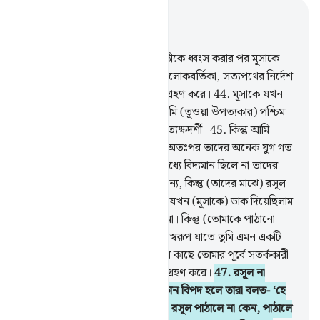
প্রাসঙ্গিকভাবে পড়ুন
অধ্যায় ২৮, পৃষ্ঠা ৩৫২, জুজ ২০
43
.
আমি পূর্ববর্তী অনেক মানব গোষ্ঠীকে ধ্বংস করার পর মূসাকে
কিতাব দিয়েছিলাম- মানুষের জন্য আলোকবর্তিকা, সত্যপথের নির্দেশ
ও রহমতস্বরূপ যাতে তারা উপদেশ গ্রহণ করে।
44
.
মূসাকে যখন
আমি নির্দেশনামা দিয়েছিলাম তখন তুমি (তূওয়া উপত্যকার) পশ্চিম
প্রান্তে ছিলে না, আর ছিলে না তুমি প্রত্যক্ষদর্শী।
45
.
কিন্তু আমি
অনেক মানবগোষ্ঠী সৃষ্টি করেছিলাম, অতঃপর তাদের অনেক যুগ গত
হয়ে গেছে। তুমি মাদইয়ানবাসীদের মধ্যে বিদ্যমান ছিলে না তাদের
কাছে আমার আয়াত আবৃত্তি করার জন্য, কিন্তু (তাদের মাঝে) রসূল
প্রেরণকারী আমিই ছিলাম।
46
.
আমি যখন (মূসাকে) ডাক দিয়েছিলাম
তখন তুমি তূর পর্বতের পাশে ছিলে না। কিন্তু (তোমাকে পাঠানো
হয়েছে) তোমার প্রতিপালকের রহমতস্বরূপ যাতে তুমি এমন একটি
সম্প্রদায়কে সতর্ক করতে পার যাদের কাছে তোমার পূর্বে সতর্ককারী
পাঠানো হয়নি, যাতে তারা উপদেশ গ্রহণ করে।
47
.
রসূল না
পাঠালে তাদের কৃতকর্মের কারণে কোন বিপদ হলে তারা বলত- ‘হে
আমাদের প্রতিপালক! আমাদের কাছে রসূল পাঠালে না কেন, পাঠালে