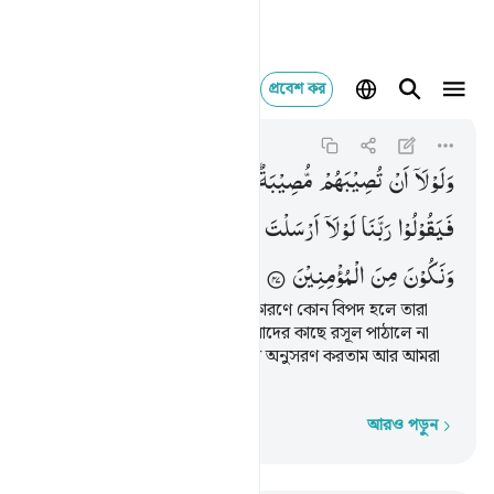
প্রবেশ কর
ولولا ان تصيبهم مصيبة 
Al-Qasas
28:47
২৮:৪৭
وَلَوْلَاۤ
اَنْ
تُصِیْبَهُمْ
مُّصِیْبَةٌ
بِمَا
قَدَّمَتْ
اَیْدِیْهِمْ
فَیَقُوْلُوْا
رَبَّنَا
لَوْلَاۤ
اَرْسَلْتَ
اِلَیْنَا
رَسُوْلًا
فَنَتَّبِعَ
اٰیٰتِكَ
وَنَكُوْنَ
مِنَ
الْمُؤْمِنِیْنَ
রসূল না পাঠালে তাদের কৃতকর্মের কারণে কোন বিপদ হলে তারা
বলত- ‘হে আমাদের প্রতিপালক! আমাদের কাছে রসূল পাঠালে না
কেন, পাঠালে তোমার আয়াতসমূহের অনুসরণ করতাম আর আমরা
মু’মিন হয়ে যেতাম।’
আরও পড়ুন
শব্দে শব্দে