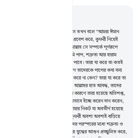
প্রাসঙ্গিকভাবে পড়ুন
অধ্যায় ৫, পৃষ্ঠা ১০৭, জুজ ৬
61
.
যখন তারা তোমাদের কাছে আসে তখন বলে ‘‘আমরা ঈমান
এনেছি’’। বাস্তবে তারা কুফরী নিয়েই প্রবেশ করে, কুফরী নিয়েই
বেরিয়ে যায়, তারা যা লুকিয়ে রাখে আল্লাহ সে সম্পর্কে পূর্ণরূপে
অবগত।
62
.
তাদের অনেককেই তুমি পাপ, শত্রুতা আর হারাম
ভক্ষণের প্রতিযোগিতায় ব্যস্ত দেখতে পাবে। তারা যা করে তা কতই
না নিকৃষ্ট!
63
.
দরবেশ ও পুরোহিতগণ তাদেরকে পাপের কথা বলা
হতে এবং হারাম ভক্ষণ থেকে নিষেধ করে না কেন? তারা যা করে তা
কতই না নিকৃষ্ট!
64
.
ইয়াহূদীরা বলে, আল্লাহর হাত আবদ্ধ, তাদের
হাতই আবদ্ধ, তাদের (প্রলাপ) উক্তির কারণে তারা হয়েছে অভিশপ্ত,
বরং আল্লাহর উভয় হাত প্রসারিত, যেভাবে ইচ্ছে করেন দান করেন,
তোমার প্রতিপালকের নিকট হতে তোমার নিকট যা অবতীর্ণ হয়েছে
তা তাদের অনেকের সীমালঙ্ঘন ও কুফরী অবশ্য অবশ্যই বাড়িয়ে
দিবে, আর ক্বিয়ামাত অবধি আমি তাদের পরস্পরের মধ্যে শত্রুতা ও
বিদ্বেষ সৃষ্টি করে দিয়েছি। যখনই তারা যুদ্ধের আগুন প্রজ্জ্বলিত করে,