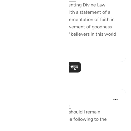
Advance Results of Implementing Divine Law
The passage is concluded with a statement of a
basic rule that people's implementation of faith in
their lives ensures the achievement of goodness
and prosperity in the lives of believers in this world
as well as the ...
আরো দেখুন
০
০
আরও পাঠ পড়ুন
প্রতিফলন
Hammad Fahim
১৩ সপ্তাহ আগে
·
রেফারেন্সিং
আয়াহ ৫:৬৬
If you are ever asked, “Why should I remain
steadfast?" you may relay the following to the
questioner: