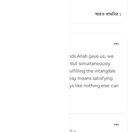
পায়
…
আরও পড়ুন
আরও তাফসির
পাঠ
Samia Mubarak
৬ বছর পূর্বে
·
রেফারেন্সিং
আয়াহ ৫:৬৬
When we fulfill the commands Allah gave us, we
are not merely obeying Him but simultaneously
nourishing our own selves, fulfilling the intangible
within us. Following God’s way means satisfying
every limb in our body in ways like nothing else can
ever satiate....
আরো দেখুন
৫
১
In the Shade of the Quran
৩১ সপ্তাহ আগে
·
রেফারেন্সিং
আয়াহ ৫:৬৫-৬৬