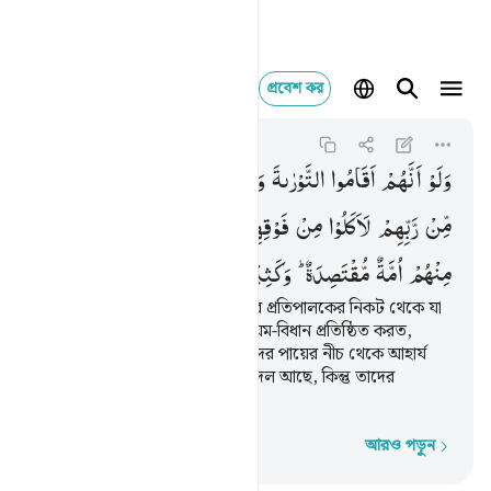
প্রবেশ কর
ولو انهم اقاموا التورا
Al-Ma'idah
5:66
৫:৬৬
وَلَوْ
اَنَّهُمْ
اَقَامُوا
التَّوْرٰىةَ
وَالْاِنْجِیْلَ
وَمَاۤ
اُنْزِلَ
اِلَیْهِمْ
مِّنْ
رَّبِّهِمْ
لَاَكَلُوْا
مِنْ
فَوْقِهِمْ
وَمِنْ
تَحْتِ
اَرْجُلِهِمْ ؕ
مِنْهُمْ
اُمَّةٌ
مُّقْتَصِدَةٌ ؕ
وَكَثِیْرٌ
مِّنْهُمْ
سَآءَ
مَا
یَعْمَلُوْنَ
তারা যদি তাওরাত ইঞ্জিল আর তাদের প্রতিপালকের নিকট থেকে যা
তাদের প্রতি অবতীর্ণ হয়েছে তার নিয়ম-বিধান প্রতিষ্ঠিত করত,
তাহলে তাদের উপর থেকে আর তাদের পায়ের নীচ থেকে আহার্য
পেত। তাদের মধ্যে একটি সত্যপন্থী দল আছে, কিন্তু তাদের
অধিকাংশই যা করে তা খারাপ।
আরও পড়ুন
শব্দে শব্দে