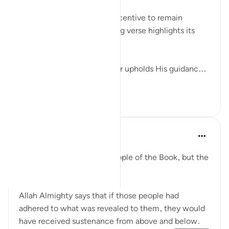
If ever there was a single incentive to remain
steadfast, then the following verse highlights its
benefits:
Allah promises that whoever upholds His guidanc...
আরো দেখুন
২৭
৪
Amina Bilal
২ বছর পূর্বে
·
রেফারেন্সিং
আয়াহ ৫:৬৬
This verse mentions the People of the Book, but the
lesson is for all of us.
Allah Almighty says that if those people had
adhered to what was revealed to them, they would
have received sustenance from above and below.