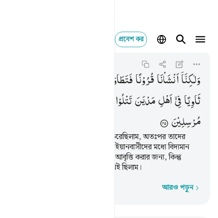
প্রবেশ কর
ولاكنا انشانا قرونا فت
Al-Qasas
28:45
২৮:৪৫
وَلٰكِنَّاۤ
اَنْشَاْنَا
قُرُوْنًا
فَتَطَاوَلَ
عَلَیْهِمُ
الْعُمُرُ ۚ
وَمَا
كُنْتَ
ثَاوِیًا
فِیْۤ
اَهْلِ
مَدْیَنَ
تَتْلُوْا
عَلَیْهِمْ
اٰیٰتِنَا ۙ
وَلٰكِنَّا
كُنَّا
مُرْسِلِیْنَ
কিন্তু আমি অনেক মানবগোষ্ঠী সৃষ্টি করেছিলাম, অতঃপর তাদের
অনেক যুগ গত হয়ে গেছে। তুমি মাদইয়ানবাসীদের মধ্যে বিদ্যমান
ছিলে না তাদের কাছে আমার আয়াত আবৃত্তি করার জন্য, কিন্তু
(তাদের মাঝে) রসূল প্রেরণকারী আমিই ছিলাম।
আরও পড়ুন
শব্দে শব্দে