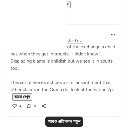
decide who wou...
আরো দেখুন
৩১
৭
Hana Alasry
৬ বছর পূর্বে
·
রেফারেন্সিং
আয়াহ ৫৭:১৬, ২৮:৪৩-৪৮
I'm automatically reminded of the exchange a child
has when they get in trouble. 'I didn't know!'.
Displacing blame is childish but we see it in adults
too.
This set of verses echoes a similar sentiment that
other places in the Quran do; look at the nations/p...
আরো দেখুন
২
০
আরও প্রতিফলন পড়ুন