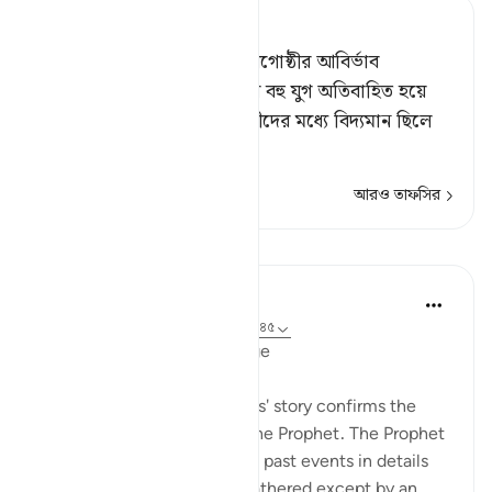
Tafsir Ahsanul Bayaan
বস্তুতঃ (মূসার পর) অনেক মানবগোষ্ঠীর আবির্ভাব
ঘটিয়েছিলাম;[১] অতঃপর ওদের বহু যুগ অতিবাহিত হয়ে
গেছে।[২] তুমি তো মাদ্‌য়্যানবাসীদের মধ্যে বিদ্যমান ছিলে
না[
…
আরও পড়ুন
আরও তাফসির
পাঠ
In the Shade of the Quran
৩১ সপ্তাহ আগে
·
রেফারেন্সিং
আয়াহ ২৮:৪৪-৪৫
Confirmation of the Message
The first comment on Moses' story confirms the
revelations being given to the Prophet. The Prophet
was telling his people about past events in details
that could not have been gathered except by an