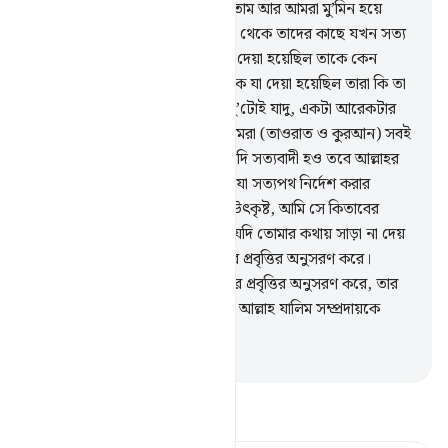
তোমার আয়াতসমূহের অনুসরণ করতাম আর আমরা মু’মিন হয়ে
যেতাম।’
48
.
অতঃপর আমার নিকট থেকে তাদের কাছে যখন সত্য
আসল তখন তারা বলল- ‘মূসাকে যা দেয়া হয়েছিল তাকে কেন
সেরূপ দেয়া হল না? ইতোপূর্বে মূসাকে যা দেয়া হয়েছিল তারা কি তা
অস্বীকার করেনি?’ তারা বলেছিল- ‘দু’টোই যাদু, একটা আরেকটার
সহায়তাকারী। আর তারা বলেছিল আমরা (তাওরাত ও কুরআন) সবই
প্রত্যাখ্যান করি।’
49
.
বল, তোমরা যদি সত্যবাদী হও তবে আল্লাহর
নিকট হতে এমন কিতাব নিয়ে এসো যা সত্যপথ নির্দেশ করার
ব্যাপারে এ দু’ (কিতাব) হতে অধিক উৎকৃষ্ট, আমি সে কিতাবের
অনুসরণ করব।
50
.
অতঃপর তারা যদি তোমার কথায় সাড়া না দেয়
তাহলে জেনে রেখ, তারা শুধু তাদের প্রবৃত্তির অনুসরণ করে।
আল্লাহর পথ নির্দেশ ছাড়াই যে নিজের প্রবৃত্তির অনুসরণ করে, তার
চেয়ে অধিক পথভ্রষ্ট আর কে আছে? আল্লাহ যালিম সম্প্রদায়কে
সঠিক পথে পরিচালিত করেন না।
-
Taisirul Quran
তাফসীর পড়ুন