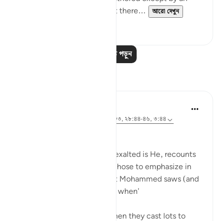
eyewitness. Yet, he was not there...
আরো দেখুন
০
০
আরও পাঠ পড়ুন
প্রতিফলন
Amer Abbas
৫ বছর পূর্বে
·
রেফারেন্সিং
আয়াহ ১২:১০২-১০৩, ২৮:৪৪-৪৬, ৩:৪৪
وما كنت لديهم
It's magnificent how Allah, exalted is He, recounts
key moments in stories he chose to emphasize in
the Quran by telling prophet Mohammed saws (and
us) that 'you were not there when'
'You were not with them when they cast lots to