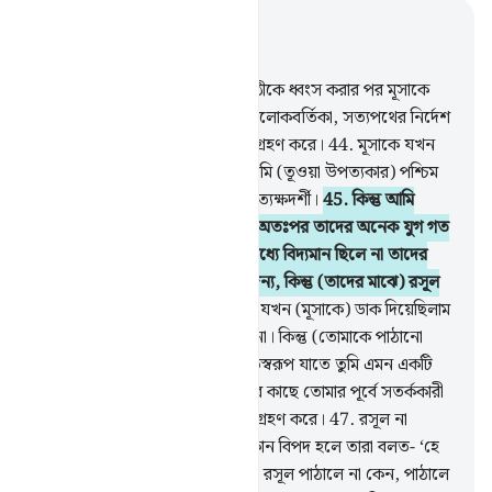
প্রাসঙ্গিকভাবে পড়ুন
অধ্যায় ২৮, পৃষ্ঠা ৩৫২, জুজ ২০
43
.
আমি পূর্ববর্তী অনেক মানব গোষ্ঠীকে ধ্বংস করার পর মূসাকে
কিতাব দিয়েছিলাম- মানুষের জন্য আলোকবর্তিকা, সত্যপথের নির্দেশ
ও রহমতস্বরূপ যাতে তারা উপদেশ গ্রহণ করে।
44
.
মূসাকে যখন
আমি নির্দেশনামা দিয়েছিলাম তখন তুমি (তূওয়া উপত্যকার) পশ্চিম
প্রান্তে ছিলে না, আর ছিলে না তুমি প্রত্যক্ষদর্শী।
45
.
কিন্তু আমি
অনেক মানবগোষ্ঠী সৃষ্টি করেছিলাম, অতঃপর তাদের অনেক যুগ গত
হয়ে গেছে। তুমি মাদইয়ানবাসীদের মধ্যে বিদ্যমান ছিলে না তাদের
কাছে আমার আয়াত আবৃত্তি করার জন্য, কিন্তু (তাদের মাঝে) রসূল
প্রেরণকারী আমিই ছিলাম।
46
.
আমি যখন (মূসাকে) ডাক দিয়েছিলাম
তখন তুমি তূর পর্বতের পাশে ছিলে না। কিন্তু (তোমাকে পাঠানো
হয়েছে) তোমার প্রতিপালকের রহমতস্বরূপ যাতে তুমি এমন একটি
সম্প্রদায়কে সতর্ক করতে পার যাদের কাছে তোমার পূর্বে সতর্ককারী
পাঠানো হয়নি, যাতে তারা উপদেশ গ্রহণ করে।
47
.
রসূল না
পাঠালে তাদের কৃতকর্মের কারণে কোন বিপদ হলে তারা বলত- ‘হে
আমাদের প্রতিপালক! আমাদের কাছে রসূল পাঠালে না কেন, পাঠালে