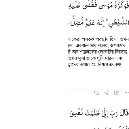
فَوَكَزَهٗ
مُوْسٰی
فَقَضٰی
عَلَیْهِ ؗۗ
قَالَ
هٰذَا
مِنْ
عَمَلِ
الشَّیْطٰنِ ؕ
اِنَّهٗ
عَدُوٌّ
مُّضِلٌّ
مُّبِیْنٌ
সে শহরে প্রবেশ করল যখন সেখানের লোকেরা অসতর্ক অবস্থায় ছিল। তখন
সে দু’জন লোককে সংঘর্ষরত অবস্থায় পেল। একজন তার দলের, অপরজন
তার শত্রুদলের। তখন তার দলের লোকটি তার শত্রুদলের লোকটির বিরুদ্ধে
তার কাছে সাহায্যের আবেদন জানালো। তখন মূসা তাকে ঘুসি মারল এবং
হত্যা করে ফেলল। মূসা বলল- ‘এটা শয়ত্বানের কাজ। সে নিশ্চয় প্রকাশ্য
শত্রু, গুমরাহকারী।’
তাফসির
পাঠ
প্রতিফলন
২৮:১৬
ال رب اني ظلمت نفسي فاغفر لي فغفر له انه هو الغفور الرحيم ١٦
قَالَ
رَبِّ
اِنِّیْ
ظَلَمْتُ
نَفْسِیْ
فَاغْفِرْ
لِیْ
فَغَفَرَ
لَهٗ ؕ
اِنَّهٗ
هُوَ
َالَ رَبِّ إِنِّى ظَلَمْتُ نَفْسِى فَٱغْفِرْ لِى فَغَفَرَ لَهُۥٓ ۚ إِنَّهُۥ هُوَ ٱلْغَفُور