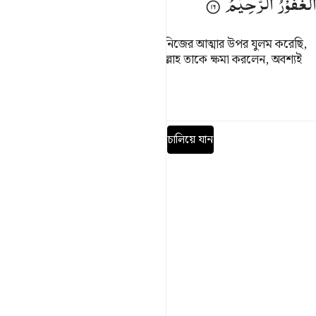
الْغَفُوْرُ
الرَّحِیْمُ
সে বলল- ‘হে আমার প্রতিপালক! আমি নিজের আত্মার উপর যুলম করেছি,
অতএব আমাকে ক্ষমা কর।’ অতঃপর আল্লাহ তাকে ক্ষমা করলেন, অবশ্যই
তিনি ক্ষমাশীল, অতি দয়ালু।
তাফসির
পাঠ
প্রতিফলন
পূর্ণ সূরা পড়ুন
চালিয়ে যান