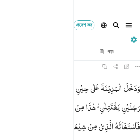
প্রবেশ কর
২৮. Al-Qasas
পদ্য দ্বারা পদ্য
পড়া
অনুবাদ
: Taisirul Quran
২৮:১৫
دخل المدينة على حين غفلة من اهلها فوجد فيها رجلين يقتتلان هاذا
وَدَخَلَ
الْمَدِیْنَةَ
عَلٰی
حِیْنِ
غَفْلَةٍ
مِّنْ
اَهْلِهَا
فَوَجَدَ
فِیْهَا
َدَخَلَ ٱلْمَدِينَةَ عَلَىٰ حِينِ غَفْلَةٍۢ مِّنْ أَهْلِهَا فَوَجَدَ فِيهَا رَجُلَيْنِ يَقْتَتِل
رَجُلَیْنِ
یَقْتَتِلٰنِ ؗۗ
هٰذَا
مِنْ
شِیْعَتِهٖ
وَهٰذَا
مِنْ
عَدُوِّهٖ ۚ
فَاسْتَغَاثَهُ
الَّذِیْ
مِنْ
شِیْعَتِهٖ
عَلَی
الَّذِیْ
مِنْ
عَدُوِّهٖ ۙ