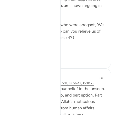
resurrection. The unbelievers are shown arguing in
hell:
"The weak will say to those who were arrogant, 'We
have been your followers, so can you relieve us of
some share of the fire?'" (Verse 47)
This means...
আরো দেখুন
০
০
Hammad Fahim
২ বছর পূর্বে
·
রেফারেন্সিং
আয়াহ ৪০:৪৬-৫০, ১:৪, ৪০:১৬-১৭, ২১:৪৭
A central part of our faith Is our belief in the unseen.
It is a realm beyond our grasp, and perception. Part
of our Iman in the unseen is Allah’s meticulous
judgement, where nothing from human affairs,
rights, liabilities or rewards will go a miss.