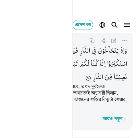
প্রবেশ কর
واذ يتحاجون في النا
Ghafir
40:47
৪০:৪৭
وَاِذْ
یَتَحَآجُّوْنَ
فِی
النَّارِ
فَیَقُوْلُ
الضُّعَفٰٓؤُا
لِلَّذِیْنَ
اسْتَكْبَرُوْۤا
اِنَّا
كُنَّا
لَكُمْ
تَبَعًا
فَهَلْ
اَنْتُمْ
مُّغْنُوْنَ
عَنَّا
نَصِیْبًا
مِّنَ
النَّارِ
জাহান্নামে তারা যখন বাক-বিতন্ডা করবে, তখন দুর্বলেরা
দাপটওয়ালাদের বলবে- আমরা তো তোমাদেরই অনুসারী ছিলাম,
কাজেই তোমরা কি (এখন) আমাদের আগুনের শাস্তির কিছুটা শেয়ার
নেবে?
আরও পড়ুন
শব্দে শব্দে