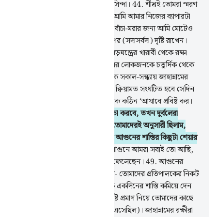
সীমালঙ্ঘনকারীরা হল জাহান্নামের বাসিন্দা।
44
.
শীঘ্রই তোমরা স্মরণ
করবে আমি তোমাদেরকে যা বলছি। আমি আমার নিজের ব্যাপারটা
আল্লাহর উপর সোপর্দ করছি (আমার বাঁচা-মরার জন্য আমি মোটেও
ভাবি না)। আল্লাহ তাঁর বান্দাহদের উপর (সদাসর্বদা) দৃষ্টি রাখেন।
45
.
অতঃপর আল্লাহ তাকে তাদের ষড়যন্ত্রের খারাবী থেকে রক্ষা
করলেন, আর কঠিন শাস্তি ফেরাউনের লোকজনকে চতুর্দিক থেকে
ঘিরে ফেলল।
46
.
(ক্ববরে) তাদেরকে সকাল-সন্ধ্যায় জাহান্নামের
সামনে উপস্থিত করা হয় আর যেদিন ক্বিয়ামত সংঘটিত হবে সেদিন
(বলা হবে) ফেরাউনের জাতি গোষ্ঠীকে কঠিন ‘আযাবে প্রবিষ্ট কর।
47
.
জাহান্নামে তারা যখন বাক-বিতন্ডা করবে, তখন দুর্বলেরা
দাপটওয়ালাদের বলবে- আমরা তো তোমাদেরই অনুসারী ছিলাম,
কাজেই তোমরা কি (এখন) আমাদের আগুনের শাস্তির কিছুটা শেয়ার
নেবে?
48
.
দাপটওয়ালারা বলবে- আগুনে আমরা সবাই তো আছি,
আল্লাহ বান্দাহদের বিচার তো করেই ফেলেছেন।
49
.
আগুনের
বাসিন্দারা জাহান্নামের রক্ষীদের বলবে- তোমাদের প্রতিপালকের নিকট
দু‘আ কর, তিনি যেন আমাদের থেকে একদিনের শাস্তি কমিয়ে দেন।
50
.
রক্ষীগণ বলবে- রসূলগণ কি স্পষ্ট প্রমাণ নিয়ে তোমাদের কাছে
আসেনি? তারা (উত্তরে) বলবে, হাঁ (এসেছিল)। জাহান্নামের রক্ষীরা