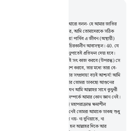
প্রাসঙ্গিকভাবে পড়ুন
অধ্যায় ৪০, পৃষ্ঠা ৪২৫, জুজ ২৪
38
.
যে লোকটি ঈমান এনেছিল সে আরো বলল- হে আমার জাতির
লোকেরা! তোমরা আমার অনুসরণ কর, আমি তোমাদেরকে সঠিক
পথ দেখাচ্ছি।
39
.
হে আমার সম্প্রদায়! পার্থিব এ জীবন (অস্থায়ী)
ভোগ্য বস্তু মাত্র, আর আখিরাতই হল চিরকালীন আবাসস্থল।
40
.
যে
খারাপ কাজ করবে তাকে কাজের অনুপাতেই প্রতিফল দেয়া হবে।
পুরুষ হোক আর নারী হোক যে ব্যক্তিই সৎ কাজ করবে (উপরন্তু) সে
মু’মিনও, তাহলে তারাই জান্নাতে প্রবেশ করবে, তার মধ্যে তারা বে-
হিসাব রিযক প্রাপ্ত হবে।
41
.
হে আমার সম্প্রদায়! বড়ই আশ্চর্য! আমি
তোমাদেরকে ডাকছি মুক্তির দিকে, আর তোমরা ডাকছো আগুনের
দিকে।
42
.
তোমরা আমাকে ডাকছ যেন আমি আল্লাহর সাথে কুফুরী
করি এবং তাঁর অংশী স্থাপন করি যে সম্পর্কে আমার কোন জ্ঞান নেই।
অপরপক্ষে আমি তোমাদেরকে ডাকছি মহাপরাক্রান্ত ক্ষমাশীল
(আল্লাহর) দিকে।
43
.
কোন সন্দেহ নেই তোমরা আমাকে ডাকছ শুধু
তার দিকে যে আহবান পাওয়ার যোগ্য নয়- না দুনিয়াতে, না
আখিরাতে। আমাদের প্রত্যাবর্তন তো হল আল্লাহর দিকে আর