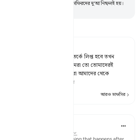
বলবে- তাহলে তোমরাই দু‘আ কর, কাফিরদের দু‘আ নিষ্ফলই হয়।
-
Taisirul Quran
তাফসীর পড়ুন
Tafsir Ahsanul Bayaan
যখন ওরা জাহান্নামে পরস্পর বিতর্কে লিপ্ত হবে তখন
দুর্বলেরা প্রবলদেরকে বলবে, ‘আমরা তো তোমাদেরই
অনুসারী ছিলাম, এখন কি তোমরা আমাদের থেকে
জাহান্নামের আগুনে
…
আরও পড়ুন
আরও তাফসির
পাঠ
In the Shade of the Quran
৩১ সপ্তাহ আগে
·
রেফারেন্সিং
আয়াহ ৪০:৪৭
This verse tells us of something that happens after