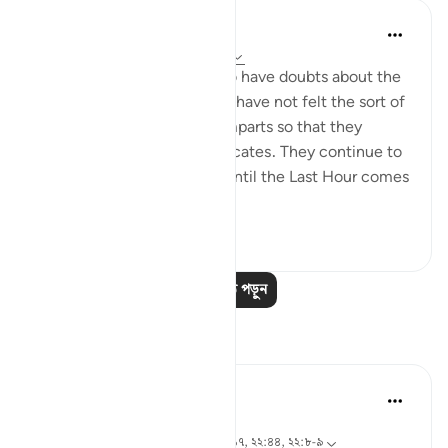
In the Shade of the Quran
৩১ সপ্তাহ আগে
·
রেফারেন্সিং
আয়াহ ২২:৫৫
The unbelievers continue to have doubts about the
Qur'an because their hearts have not felt the sort of
pleasure and happiness it imparts so that they
appreciate the truth it advocates. They continue to
be in such state of doubt "until the Last Hour comes
sudd...
আরো দেখুন
০
০
আরও পাঠ পড়ুন
প্রতিফলন
Hana Alasry
৭ বছর পূর্বে
·
রেফারেন্সিং
আয়াহ ২২:৫২-৫৫, ২২:৪৬, ২২:১৭, ২২:৪৪, ২২:৮-৯