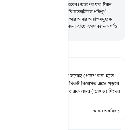
তিনি তাদের মাঝে বিচার-ফয়সালা করবেন। অতঃপর যারা ঈমান
আনে ও সৎ কাজ করে তারা থাকবে নি‘মাতরাজিতে পরিপূর্ণ
জান্নাতে।
57
.
আর যারা কুফুরী করে আর আমার আয়াতসমূহকে
মিথ্যে জেনে প্রত্যাখ্যান করে তাদের জন্য আছে অপমানজনক শাস্তি।
-
Taisirul Quran
তাফসীর পড়ুন
Tafsir Ahsanul Bayaan
যারা অবিশ্বাস করেছে তারা ওতে সন্দেহ পোষণ করা হতে
বিরত হবে না; যতক্ষণ না তাদের নিকট কিয়ামত এসে পড়বে
আকস্মিকভাবে অথবা এসে পড়বে এক বন্ধ্যা (অশুভ) দিনের
শ
…
আরও পড়ুন
আরও তাফসির
পাঠ