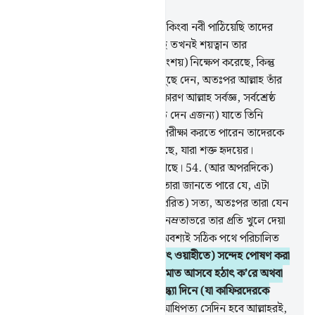
অধ্যায় ২২, পৃষ্ঠা ৩০৫, জুজ ১৭
52
.
আমি তোমার পূর্বে যে সব রসূল কিংবা নবী পাঠিয়েছি তাদের
কেউ যখনই কোন আকাঙ্ক্ষা করেছে তখনই শয়ত্বান তার
আকাঙ্ক্ষায় (প্রতিবন্ধকতা, সন্দেহ-সংশয়) নিক্ষেপ করেছে, কিন্তু
শয়ত্বান যা নিক্ষেপ করে আল্লাহ তা মুছে দেন, অতঃপর আল্লাহ তাঁর
নিদর্শনসমূহকে সুপ্রতিষ্ঠিত করেন। কারণ আল্লাহ সর্বজ্ঞ, সর্বশ্রেষ্ঠ
হিকমতওয়ালা।
53
.
(তিনি এটা হতে দেন এজন্য) যাতে তিনি
শয়ত্বান যা মিশিয়ে দিয়েছে তা দ্বারা পরীক্ষা করতে পারেন তাদেরকে
যাদের অন্তরে (মুনাফিকীর) ব্যাধি আছে, যারা শক্ত হৃদয়ের।
অন্যায়কারীরা চরম মতভেদে লিপ্ত আছে।
54
.
(আর অপরদিকে)
যাতে, যাদেরকে জ্ঞান দেয়া হয়েছে তারা জানতে পারে যে, এটা
তোমার প্রতিপালকের পক্ষ থেকে (প্রেরিত) সত্য, অতঃপর তারা যেন
তাতে বিশ্বাসী হয় আর তাদের অন্তর নম্রতাভরে তার প্রতি খুলে দেয়া
হয়, কারণ আল্লাহ ঈমানদারদেরকে অবশ্যই সঠিক পথে পরিচালিত
করেন।
55
.
অবিশ্বাসীরা তাতে (অর্থাৎ ওয়াহীতে) সন্দেহ পোষণ করা
থেকে বিরত হবে না যতক্ষণ না কিয়ামাত আসবে হঠাৎ ক’রে অথবা
তাদের উপর শাস্তি এসে যাবে এক বন্ধ্যা দিনে (যা কাফিরদেরকে
কোন সুফল দিবে না)।
56
.
ক্ষমতা-আধিপত্য সেদিন হবে আল্লাহরই,