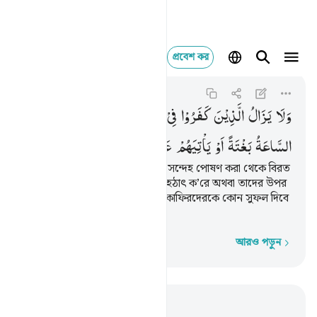
প্রবেশ কর
ولا يزال الذين كفرو
Al-Hajj
22:55
২২:৫৫
وَلَا
یَزَالُ
الَّذِیْنَ
كَفَرُوْا
فِیْ
مِرْیَةٍ
مِّنْهُ
حَتّٰی
تَاْتِیَهُمُ
السَّاعَةُ
بَغْتَةً
اَوْ
یَاْتِیَهُمْ
عَذَابُ
یَوْمٍ
عَقِیْمٍ
অবিশ্বাসীরা তাতে (অর্থাৎ ওয়াহীতে) সন্দেহ পোষণ করা থেকে বিরত
হবে না যতক্ষণ না কিয়ামাত আসবে হঠাৎ ক’রে অথবা তাদের উপর
শাস্তি এসে যাবে এক বন্ধ্যা দিনে (যা কাফিরদেরকে কোন সুফল দিবে
না)।
আরও পড়ুন
শব্দে শব্দে
প্রাসঙ্গিকভাবে পড়ুন