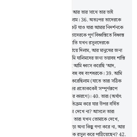
অধ্যায় ২৫, পৃষ্ঠা ৩২৭, জুজ ১৯
35
.
আমি মূসাকে কিতাব দিয়েছিলাম আর তার সাথে তার ভাই
হারূনকে আমি সাহায্যকারী বানিয়েছিলাম।
36
.
অতঃপর তাদেরকে
বলেছিলাম, ‘তোমরা সেই জাতির নিকট যাও যারা আমার নিদর্শনকে
প্রত্যাখ্যান করেছে।’ অতঃপর আমি তাদেরকে পূর্ণ বিধ্বস্তিতে বিধ্বস্ত
করে দিয়েছিলাম।
37
.
আর নূহের জাতি যখন রসূলদেরকে
মিথ্যারোপ করল, আমি তাদেরকে ডুবিয়ে দিলাম, আর মানুষের জন্য
তাদেরকে নিদর্শন বানিয়ে দিলাম। আমি যালিমদের জন্য ভয়াবহ শাস্তি
প্রস্তুত করে রেখেছি।
38
.
সে রকমই আমি ধ্বংস করেছি ‘আদ,
সামূদ, কূপবাসী আর তাদের মধ্যবর্তী বহু বহু বংশধরকে।
39
.
আমি
তাদের প্রত্যেকের জন্য দৃষ্টান্ত বর্ণনা করেছিলাম (যাতে তারা সঠিক
পথের সন্ধান পেতে পারে) আর তাদের প্রত্যেককেই সম্পূর্ণরূপে
ধ্বংস করে দিয়েছিলাম (তাদের পাপের কারণে)।
40
.
তারা (অর্থাৎ
কাফিররা) তো সে জনপদ দিয়েই অতিক্রম করে যার উপর বর্ষিত
হয়েছিল অকল্যাণের বৃষ্টি, তারা কি তা দেখে না? আসলে তারা
পুনরুত্থানের কথা চিন্তা করে না।
41
.
তারা যখন তোমাকে দেখে,
তারা তোমাকে ঠাট্টা-বিদ্রূপের পাত্র ছাড়া অন্য কিছু গণ্য করে না, আর
বলে : এটা কি সেই লোক আল্লাহ যাকে রসূল করে পাঠিয়েছেন?
42
.