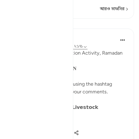
আরও তাফসির
পাঠ
Sohaib Saeed
৪ বছর পূর্বে
·
রেফারেন্সিং
আয়াহ ২৫:৪১-৪৪, ২:১৭১
QuranReflect Group Reflection Activity, Ramadan
1443/2022
𝐏𝐀𝐑𝐀𝐁𝐋𝐄𝐒 𝐈𝐍 𝐓𝐇𝐄 𝐐𝐔𝐑𝐀𝐍
Catch up on previous posts using the hashtag
#Parables
and please share your comments.
𝗗𝗮𝘆 𝟴: 𝗪𝗮𝗻𝗱𝗲𝗿𝗶𝗻𝗴 𝗹𝗶𝗸𝗲 𝗟𝗶𝘃𝗲𝘀𝘁𝗼𝗰𝗸
We have alread...
আরো দেখুন
১৫
১৫
১,০৭৭