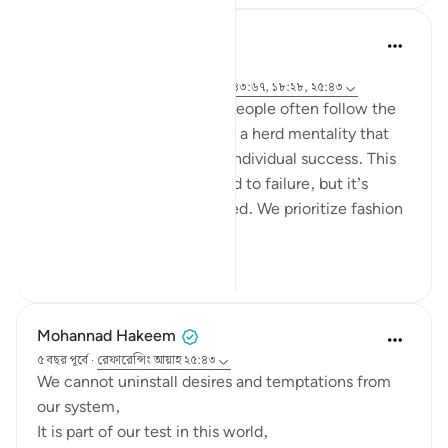
hafeez saba
২ বছর পূর্বে
·
রেফারেন্সিং
আয়াহ ৬:৭৬-৭৯, ৩৯:১৭-১৮, ৪৩:৬৭, ১৮:২৮, ২৫:৪৩
We live in a society where people often follow the
majority's opinion, driven by a herd mentality that
prioritizes conformity over individual success. This
mindset can sometimes lead to failure, but it’s
failure that's widely accepted. We prioritize fashion
ov...
আরো দেখুন
২১
৪
৫৩২
Mohannad Hakeem
৫ বছর পূর্বে
·
রেফারেন্সিং
আয়াহ ২৫:৪৩
We cannot uninstall desires and temptations from
our system,
It is part of our test in this world,