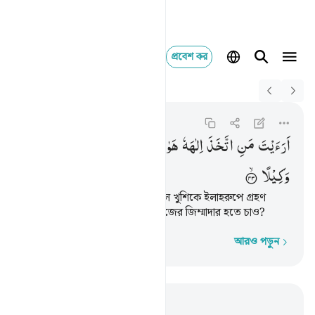
প্রবেশ কর
Switch Quran.com to
English
ارايت من اتخذ الاهه هوا
Al-Furqan
25:43
২৫:৪৩
اَرَءَیْتَ
مَنِ
اتَّخَذَ
اِلٰهَهٗ
هَوٰىهُ ؕ
اَفَاَنْتَ
تَكُوْنُ
عَلَیْهِ
وَكِیْلًا
তুমি কি তাকে দেখ না যে তার খেয়াল খুশিকে ইলাহরুপে গ্রহণ
করেছে? এর পরেও কি তুমি তার কাজের জিম্মাদার হতে চাও?
আরও পড়ুন
শব্দে শব্দে
প্রাসঙ্গিকভাবে পড়ুন