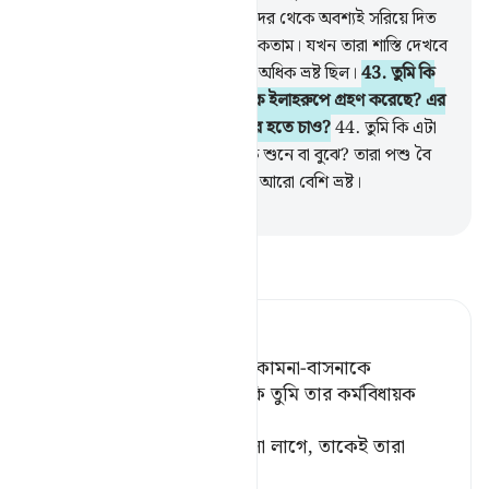
সে তো আমাদেরকে আমাদের ইলাহদের থেকে অবশ্যই সরিয়ে দিত
যদি আমরা তাদের প্রতি দৃঢ়চিত্ত না থাকতাম। যখন তারা শাস্তি দেখবে
তখন জানবে যে পথের ক্ষেত্রে কারা অধিক ভ্রষ্ট ছিল।
43
.
তুমি কি
তাকে দেখ না যে তার খেয়াল খুশিকে ইলাহরুপে গ্রহণ করেছে? এর
পরেও কি তুমি তার কাজের জিম্মাদার হতে চাও?
44
.
তুমি কি এটা
মনে কর যে, তাদের অধিকাংশ লোক শুনে বা বুঝে? তারা পশু বৈ
তো নয়, বরং তারা সঠিক পথ থেকে আরো বেশি ভ্রষ্ট।
-
Taisirul Quran
তাফসীর পড়ুন
Tafsir Ahsanul Bayaan
তুমি কি দেখ না তাকে, যে তার কামনা-বাসনাকে
উপাস্যরূপে গ্রহণ করে? তবুও কি তুমি তার কর্মবিধায়ক
হবে। [১]
[১] অর্থাৎ, যা তাদের মনে ভালো লাগে, তাকেই তারা
নিজ
…
আরও পড়ুন