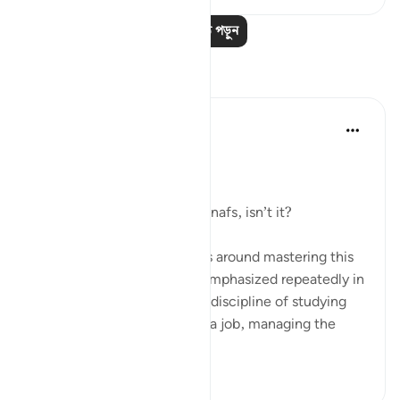
আরও পাঠ পড়ুন
প্রতিফলন
Dr Maryam Fayyaz
২ বছর পূর্বে
·
রেফারেন্সিং
আয়াহ ২৫:৪৩
﷽
It’s all about controlling the nafs, isn’t it?
Life, in its essence, revolves around mastering this
inner struggle—a struggle emphasized repeatedly in
the Quran. Whether it’s the discipline of studying
hard, staying committed to a job, managing the
endles...
আরো দেখুন
১৩
২
২১০