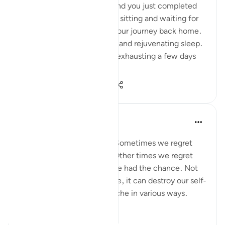
Imagine you are in Mecca and you just completed
your Hajj yesterday. You are sitting and waiting for
your bus so you can begin your journey back home.
You had a night of peaceful and rejuvenating sleep.
What felt so strenuous and exhausting a few days
ago is n...
আরো দেখুন
৩৪
৫
১,১১০
A Siddiqui
৬ বছর পূর্বে
·
রেফারেন্সিং
আয়াহ ২৫:২৭
Regret is a painful feeling. Sometimes we regret
something we have done. Other times we regret
things we didn't do when we had the chance. Not
only does regret feel horrible, it can destroy our self-
esteem and impact our psyche in various ways.
But instead of...
আরো দেখুন