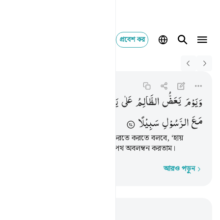
প্রবেশ কর
Switch Quran.com to
English
ويوم يعض الظالم على يد
Al-Furqan
25:27
২৫:২৭
وَیَوْمَ
یَعَضُّ
الظَّالِمُ
عَلٰی
یَدَیْهِ
یَقُوْلُ
یٰلَیْتَنِی
اتَّخَذْتُ
مَعَ
الرَّسُوْلِ
سَبِیْلًا
অপরাধী সেদিন স্বীয় হস্তদ্বয় দংশন করতে করতে বলবে, ‘হায়
আফসোস! আমি যদি রসূলের সাথে পথ অবলম্বন করতাম।
আরও পড়ুন
শব্দে শব্দে
প্রাসঙ্গিকভাবে পড়ুন