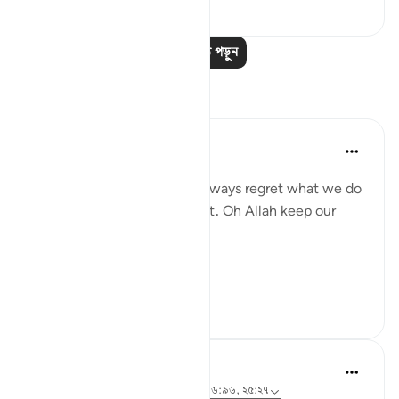
২৬
৫
৫৪২
আরও পাঠ পড়ুন
প্রতিফলন
gemi hartojo
৫ বছর পূর্বে
·
রেফারেন্সিং
আয়াহ ২৫:২৭
Subhannallah we humans always regret what we do
and yet we keep repeating it. Oh Allah keep our
hearts clear and straight.
Aamiin.
১১
২
২৬৩
A Siddiqui
৫ বছর পূর্বে
·
রেফারেন্সিং
আয়াহ ৮৮:৮-৯, ১৬:৯৬, ২৫:২৭