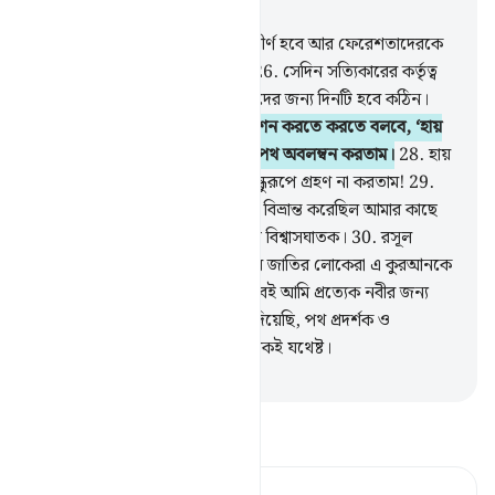
অধ্যায় ২৫, পৃষ্ঠা ৩২৬, জুজ ১৯
25
.
সেদিন মেঘমালা সহ আকাশ বিদীর্ণ হবে আর ফেরেশতাদেরকে
ধীরে ধীরে নীচে নামিয়ে দেয়া হবে।
26
.
সেদিন সত্যিকারের কর্তৃত্ব
হবে দয়াময় (আল্লাহ)’র এবং কাফিরদের জন্য দিনটি হবে কঠিন।
27
.
অপরাধী সেদিন স্বীয় হস্তদ্বয় দংশন করতে করতে বলবে, ‘হায়
আফসোস! আমি যদি রসূলের সাথে পথ অবলম্বন করতাম।
28
.
হায়
আমার দুর্ভাগ্য! আমি যদি অমুককে বন্ধুরূপে গ্রহণ না করতাম!
29
.
সে তো আমাকে উপদেশ বাণী থেকে বিভ্রান্ত করেছিল আমার কাছে
তা আসার পর, শয়ত্বান মানুষের প্রতি বিশ্বাসঘাতক।
30
.
রসূল
বলবে- ‘হে আমার প্রতিপালক! আমার জাতির লোকেরা এ কুরআনকে
পরিত্যক্ত গণ্য করেছিল।’
31
.
এভাবেই আমি প্রত্যেক নবীর জন্য
অপরাধীদের মধ্য হতে শত্রু বানিয়ে দিয়েছি, পথ প্রদর্শক ও
সাহায্যকারী হিসেবে তোমার প্রতিপালকই যথেষ্ট।
-
Taisirul Quran
তাফসীর পড়ুন