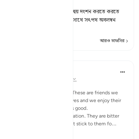
Tafsir Ahsanul Bayaan
সীমালংঘনকারী সেদিন নিজ হস্তদ্বয় দংশন করতে করতে
বলবে, ‘হায়! আমি যদি রসূলের সাথে সৎপথ অবলম্বন
করতাম।
আরও তাফসির
পাঠ
Taimiyyah Zubair
৩ বছর পূর্বে
·
রেফারেন্সিং
আয়াহ ২৫:২৭-২৯
Friends are of three kinds:
1. Those that are like food. These are friends we
need, they are part of our lives and we enjoy their
company. But moderation is good.
2. Those that are like medication. They are bitter
because of their honesty but stick to them fo...
আরো দেখুন