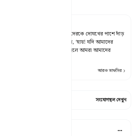
তাফসীর পড়ুন
Tafsir Ahsanul Bayaan
তুমি যদি দেখতে পেতে যখন তাদেরকে দোযখের পাশে দাঁড়
করানো হবে[১] এবং তারা বলবে, ‘হায়! যদি আমাদের
(পৃথিবীতে) প্রত্যাবর্তন ঘটত, তাহলে আমরা আমাদের
প্রতিপালক
…
আরও পড়ুন
আরও তাফসির
কিরাত দেখুন
এই শ্লোকে আছে 1 সংযোগস্থল
সংযোগস্থল দেখুন
পাঠ
Abu Bakr Zoud