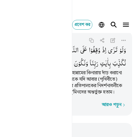
প্রবেশ কর
ولو ترى اذ وقفوا على ا
Al-An'am
6:27
৬:২৭
وَلَوْ
تَرٰۤی
اِذْ
وُقِفُوْا
عَلَی
النَّارِ
فَقَالُوْا
یٰلَیْتَنَا
نُرَدُّ
وَلَا
نُكَذِّبَ
بِاٰیٰتِ
رَبِّنَا
وَنَكُوْنَ
مِنَ
الْمُؤْمِنِیْنَ
যদি তুমি দেখতে যখন তাদেরকে জাহান্নামের কিনারায় দাঁড় করানো
হবে তখন তারা বলবে হায়! আমাদেরকে যদি আবার (পৃথিবীতে)
পাঠানো হত, তাহলে আমরা আমাদের প্রতিপালকের নিদর্শনাবলীকে
মিথ্যে মনে করতাম না, আর আমরা মু’মিনদের অন্তর্ভুক্ত হতাম।
আরও পড়ুন
শব্দে শব্দে
প্রাসঙ্গিকভাবে পড়ুন