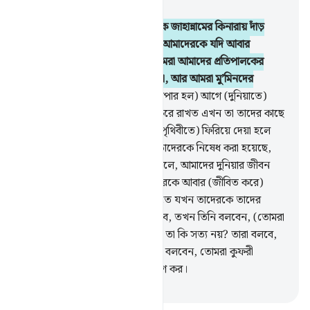
অধ্যায় ৬, পৃষ্ঠা ১১৮, জুজ ৭
27
.
যদি তুমি দেখতে যখন তাদেরকে জাহান্নামের কিনারায় দাঁড়
করানো হবে তখন তারা বলবে হায়! আমাদেরকে যদি আবার
(পৃথিবীতে) পাঠানো হত, তাহলে আমরা আমাদের প্রতিপালকের
নিদর্শনাবলীকে মিথ্যে মনে করতাম না, আর আমরা মু’মিনদের
অন্তর্ভুক্ত হতাম।
28
.
বরং(আসল ব্যাপার হল) আগে (দুনিয়াতে)
তারা (মিথ্যের আবরণে) যা গোপন করে রাখত এখন তা তাদের কাছে
প্রকাশ করা হয়েছে আর তাদেরকে (পৃথিবীতে) ফিরিয়ে দেয়া হলে
তারা আবার তা-ই করবে যা করতে তাদেরকে নিষেধ করা হয়েছে,
নিশ্চয় তারা হল মিথ্যুক।
29
.
তারা বলে, আমাদের দুনিয়ার জীবন
ছাড়া আর কোন জীবন নেই, আমাদেরকে আবার (জীবিত করে)
উঠানো হবে না।
30
.
তুমি যদি দেখতে যখন তাদেরকে তাদের
প্রতিপালকের সামনে দাঁড় করানো হবে, তখন তিনি বলবেন, (তোমরা
এখন যে পরিস্থিতির সম্মুখীন হয়েছ) তা কি সত্য নয়? তারা বলবে,
আমাদের রবের কসম তা সত্য। তিনি বলবেন, তোমরা কুফরী
করেছিলে তার জন্য এখন শাস্তি ভোগ কর।
-
Taisirul Quran