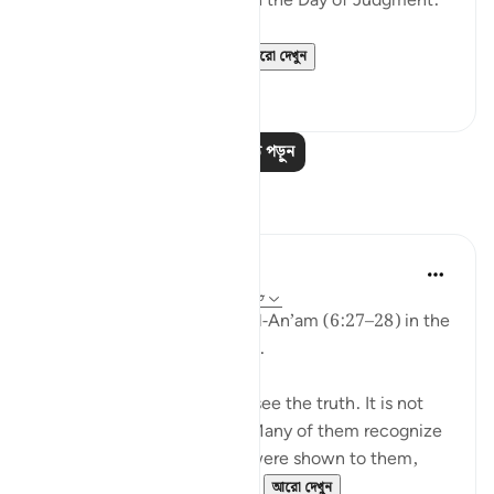
the disbelievers will have on the Day of Judgment:
وَلَو تَرى إِذ وُقِفوا عَلَى ال...
আরো দেখুন
২৫
২
আরও পাঠ পড়ুন
প্রতিফলন
aira Fatima
২৪ সপ্তাহ আগে
·
রেফারেন্সিং
আয়াহ ৬:২৭-২৮
While reflecting on Surah Al-An’am (6:27–28) in the
Qur’an, I was deeply shaken.
It is not that people do not see the truth. It is not
that the signs are unclear. Many of them recognize
the truth. Even if miracles were shown to them,
even if they were returne...
আরো দেখুন