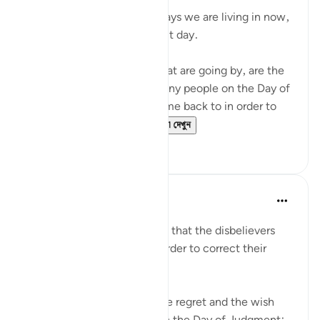
৪ বছর পূর্বে
·
রেফারেন্সিং
আয়াহ ৬:২৭
Don't complain about the days we are living in now,
even if they are dark difficult day.
These hours and minutes that are going by, are the
same hours and minutes many people on the Day of
Judgment would beg to come back to in order to
correct their relation...
আরো দেখুন
৩৬
২
Abu Bakr Zoud
৫ বছর পূর্বে
·
রেফারেন্সিং
আয়াহ ৬:২৭
We are now living in a world that the disbelievers
would wish to return to in order to correct their
relationship with Allah ﷻ.
Allah ﷻ mentioned to us the regret and the wish