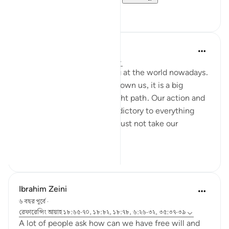
১
০
Nadrah
৫ বছর পূর্বে
·
রেফারেন্সিং
আয়াহ ৬:২৫-২৭
It is very concerning looking at the world nowadays.
With every sign Allah has shown us, it is a big
reminder to return to the right path. Our action and
words should not be contradictory to everything
Allah said in al-Quran. We must not take our
favourite par...
আরো দেখুন
২
০
Ibrahim Zeini
৬ বছর পূর্বে
·
রেফারেন্সিং
আয়াহ ১৮:৬৫-৭০, ১৮:৮২, ১৮:৭৮, ৬:২৬-৩২, ৩৫:৩৭-৩৯
A lot of people ask how can we have free will and