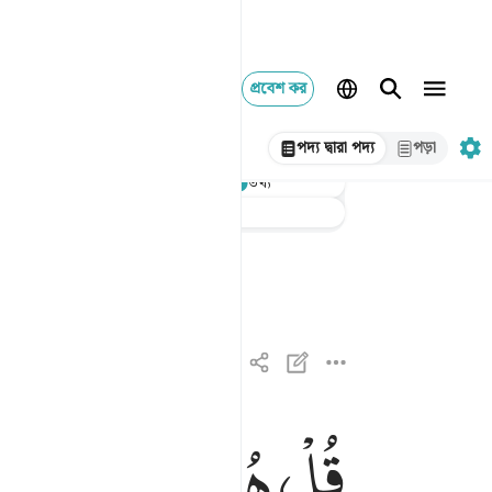
প্রবেশ কর
পদ্য দ্বারা পদ্য
পড়া
শুনুন
তথ্য
অনুবাদ
: Taisirul Quran
قُلْ
هُوَ
اللّٰهُ
اَحَدٌ
قل هو الله احد ١
قُلْ هُوَ ٱللَّهُ أَحَدٌ ١