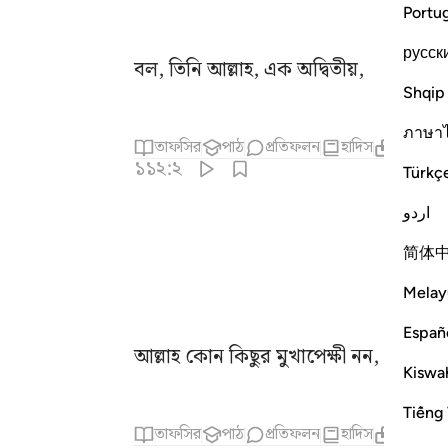
Portu
русск
বল, তিনি আল্লাহ, এক অদ্বিতীয়,
Shqip
ภาษา
তাফসির
পাঠ
প্রতিফলন
হাদিস
সম্পর্কিত 
১১২:২
Türkç
اردو
简体
Melay
Españ
আল্লাহ কোন কিছুর মুখাপেক্ষী নন, সবই তাঁর
Kiswah
Tiếng 
তাফসির
পাঠ
প্রতিফলন
হাদিস
সম্পর্কিত 