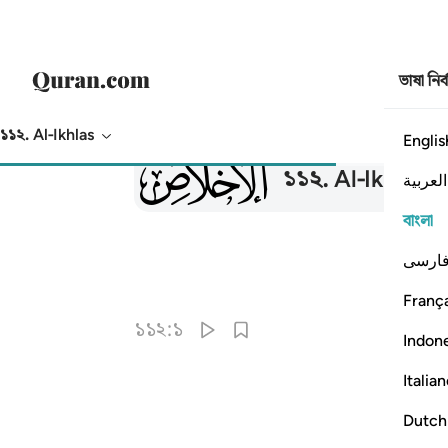
ভাষা নির
১১২. Al-Ikhlas
Englis
112
১১২
.
Al-Ikhlas
আ
العربية
বাংলা
ارسی
França
১১২:১
Indon
Italia
Dutch