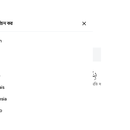
্বাচন কর
প্রবেশ কর
পাতা
৫৪৭
জুজ
৩০
/
হিযব
৬০
h
ন্তরিকতা
ف
আল্লাহর নামে শুরু করছি, যিনি পরম করুণাময়, অতি দয়ালু।
is
esia
no