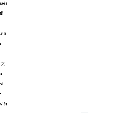
guês
ий
ไทย
বিষয়বস্তু
e
中文
u
ol
 মুখাপেক্ষী,
ili
Việt
বিষয়বস্তু