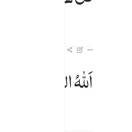
اَللّٰهُ
الصَّمَدُ
الله الصمد ٢
ٱللَّهُ ٱلصَّمَدُ ٢