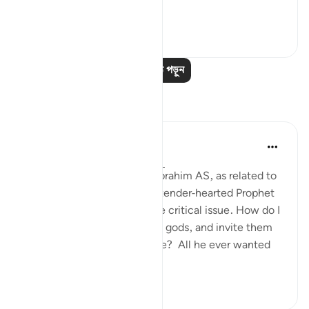
আরো দেখুন
০
০
আরও পাঠ পড়ুন
প্রতিফলন
Hammad Fahim
গত বছর
·
রেফারেন্সিং
আয়াহ ৩৭:৮৪-৯৯
When we study the life of Ibrahim AS, as related to
us by Allah SWT, we find a tender-hearted Prophet
who is concerned about one critical issue. How do I
get people to abandon false gods, and invite them
to the worship of Allah alone? All he ever wanted
was f...
আরো দেখুন
২৪
৫