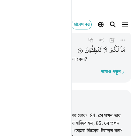
প্রবেশ কর
As-Saffat
ما لكم لا تنطقون ٩٢
37:92
৩৭:৯২
مَا
لَكُمْ
لَا
تَنْطِقُوْنَ
কী হয়েছে আপনাদের, কথা বলছেন না কেন?
আরও পড়ুন
শব্দে শব্দে
প্রাসঙ্গিকভাবে পড়ুন
অধ্যায় ৩৭, পৃষ্ঠা ৪০৪, জুজ ২৩
83
.
অবশ্যই ইবরাহীম ছিল তারই দলের লোক।
84
.
সে যখন তার
প্রতিপালকের কাছে বিশুদ্ধ অন্তর নিয়ে হাজির হল,
85
.
সে তখন
তার পিতাকে ও তার জাতিকে বলল, ‘তোমরা কিসের ‘ইবাদাত কর?