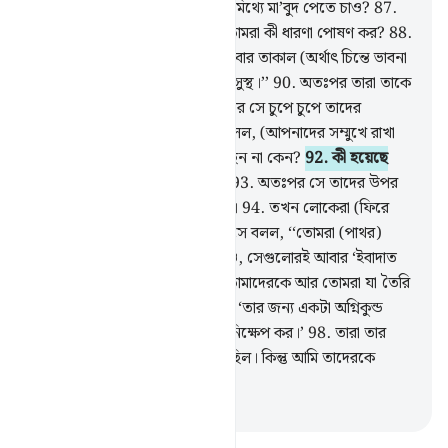
86
.
তোমরা কি আল্লাহকে বাদ দিয়ে মিথ্যে মা’বুদ পেতে চাও?
87
.
বিশ্ব জগতের প্রতিপালক সম্পর্কে তোমরা কী ধারণা পোষণ কর?
88
.
অতঃপর তারকারাজির দিকে সে একবার তাকাল (অর্থাৎ চিন্তে ভাবনা
করল)
89
.
তারপর বলল, ‘‘আমি অসুস্থ।’’
90
.
অতঃপর তারা তাকে
পেছনে রেখে চলে গেল।
91
.
তারপর সে চুপে চুপে তাদের
উপাস্যদের কাছে ঢুকে পড়ল আর বলল, (আপনাদের সম্মুখে রাখা
এত উপাদেয় খাবার) আপনারা খাচ্ছেন না কেন?
92
.
কী হয়েছে
আপনাদের, কথা বলছেন না কেন?
93
.
অতঃপর সে তাদের উপর
ঝাঁপিয়ে পড়ে সজোরে আঘাত করল।
94
.
তখন লোকেরা (ফিরে
এসে) তার দিকে ছুটে আসল।
95
.
সে বলল, ‘‘তোমরা (পাথর)
খোদাই করে সেগুলো নিজেরা বানাও, সেগুলোরই আবার ‘ইবাদাত
কর?
96
.
আল্লাহই সৃষ্টি করেছেন তোমাদেরকে আর তোমরা যা তৈরি
কর সেগুলোকেও।
97
.
তারা বলল, ‘তার জন্য একটা অগ্নিকুন্ড
তৈরি কর, অতঃপর তাকে আগুনে নিক্ষেপ কর।’
98
.
তারা তার
বিরুদ্ধে একটা ষড়যন্ত্র করতে চেয়েছিল। কিন্তু আমি তাদেরকে
এক্কেবারে হীন করে ছাড়লাম।
-
Taisirul Quran