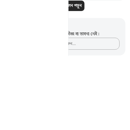
আরও প্রতিফলন পড়ুন
নোট এবং প্রতিফলন
এই পদটি সম্পর্কে আপনার কোনো টীকা বা ভাবনা নেই।
আপনার ভাবনাগুলো লিপিবদ্ধ করুন…
Notes
placeholders
close