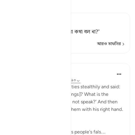
তাফসীর পড়ুন
Tafsir Ahsanul Bayaan
তোমাদের কি হয়েছে যে, তোমরা কথা বল না?’
আরও তাফসির
পাঠ
In the Shade of the Quran
৩১ সপ্তাহ আগে
·
রেফারেন্সিং
আয়াহ ৩৭:৯১-৯৩
He then approached the deities stealthily and said:
'Will you not eat [your offerings]? What is the
matter with you that you do not speak?' And then
he fell upon them, smiting them with his right hand.
(Verses 91-93)
Abraham went straight to his people's fals...