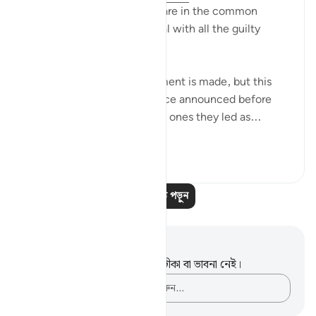
On that day, they all will share in the common
suffering. Thus shall We deal with all the guilty
ones. (Verses 33-34)
At this point, another comment is made, but this
time it sounds like a sentence announced before
both the misleaders and the ones they led as...
আরো দেখুন
০
০
আরও পাঠ পড়ুন
নোট এবং প্রতিফলন
এই পদটি সম্পর্কে আপনার কোনো টীকা বা ভাবনা নেই।
আপনার ভাবনাগুলো লিপিবদ্ধ করুন…