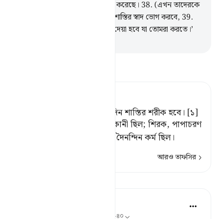
আগমনকারী) রসূলদেরকে সত্যায়িত করেছে।
38
.
(এখন তাদেরকে
বলা হবে) ‘তোমরা অবশ্যই মর্মান্তিক শাস্তির স্বাদ ভোগ করবে,
39
.
তোমাদেরকে কেবল তারই প্রতিফল দেয়া হবে যা তোমরা করতে।’
-
Taisirul Quran
তাফসীর পড়ুন
Tafsir Ahsanul Bayaan
সুতরাং নিশ্চয় ওরা সকলেই সেদিন শাস্তির শরীক হবে। [১]
[১] কারণ, তাদের গুনাহও শরীকানী ছিল; শিরক, পাপাচরণ
এবং ফিতনা-ফাসাদ করা তাদের দৈনন্দিন কর্ম ছিল।
আরও তাফসির
পাঠ
In the Shade of the Quran
৩১ সপ্তাহ আগে
·
রেফারেন্সিং
আয়াহ ৩৭:৩৩-৪০