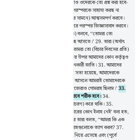
দেখাও।
24
.
অতঃপর ওদেরকে থামাও ওদেরকে তো প্রশ্ন করা হবে-
25
.
‘তোমাদের হয়েছে কী, তোমরা পরস্পরকে সাহায্য করছ না
কেন?’
26
.
বরং আজ তারা (বিচারের সামনে) আত্মসমপর্ণ করবে।
27
.
তারা একে অপরের দিকে মুখ করে পরস্পর জিজ্ঞাসাবাদ করবে।
28
.
তারা (তাদের ক্ষমতাশালীদেরকে) বলবে, ‘‘তোমরা তো
তোমাদের ক্ষমতা নিয়ে আমাদের কাছে আসতে।’
29
.
তারা (অর্থাৎ
ক্ষমতার অধিকারীরা) উত্তর দিবে- ‘‘তোমরা তো (বিচার দিবসের প্রতি)
বিশ্বাসীই ছিলে না।
30
.
আর তোমাদের উপর আমাদের কোন কর্তৃত্বও
ছিল না, বরং তোমরা ছিলে সীমালঙ্ঘনকারী জাতি।
31
.
আমাদের
বিপক্ষে আমাদের পালনকর্তার উক্তিই সত্য হয়েছে, আমাদেরকে
অবশ্যই শাস্তির স্বাদ নিতে হবে।
32
.
আসলে আমরাই তোমাদেরকে
গোমরাহ করেছিলাম, কারণ আমরা নিজেরাও গোমরাহ ছিলাম।’
33
.
সেদিন (দুর্বল আর সবল) সবাই ‘আযাবে শরীক হবে।
34
.
অপরাধীদের প্রতি আমি এ রকমই (আচরণ) করে থাকি।
35
.
তাদেরকে যখন ‘আল্লাহ ছাড়া সত্যিকারের কোন ইলাহ নেই’ বলা হত,
তখন তারা অহংকার করত।
36
.
আর তারা বলত, ‘‘আমরা কি এক
পাগলা কবির কথা মেনে আমাদের ইলাহগুলোকে ত্যাগ করব?
37
.
বরং সে [অর্থাৎ মুহাম্মাদ (সা.)] সত্য নিয়ে এসেছে এবং (পূর্বে