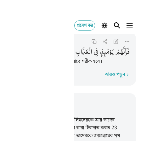
প্রবেশ কর
فانهم يوميذ في العذاب 
As-Saffat
37:33
৩৭:৩৩
فَاِنَّهُمْ
یَوْمَىِٕذٍ
فِی
الْعَذَابِ
مُشْتَرِكُوْنَ
সেদিন (দুর্বল আর সবল) সবাই ‘আযাবে শরীক হবে।
আরও পড়ুন
শব্দে শব্দে
প্রাসঙ্গিকভাবে পড়ুন
অধ্যায় ৩৭, পৃষ্ঠা ৪০২, জুজ ২৩
22
.
(হুকুম দেয়া হবে) ‘একত্র কর যালিমদেরকে আর তাদের
সঙ্গীদেরকে এবং তাদেরকেও, যাদের তারা ‘ইবাদাত করত
23
.
আল্লাহর (‘ইবাদাতের) পরিবর্তে, আর তাদেরকে জাহান্নামের পথ