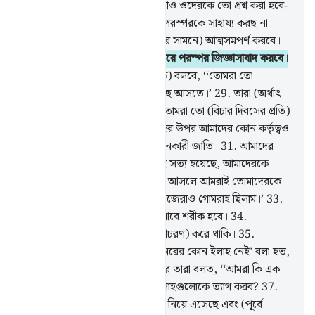
দেখাও।
24
.
অতঃপর ওদেরকে থামাও ওদেরকে তো প্রশ্ন করা হবে-
25
.
‘তোমাদের হয়েছে কী, তোমরা পরস্পরকে সাহায্য করছ না
কেন?’
26
.
বরং আজ তারা (বিচারের সামনে) আত্মসমপর্ণ করবে।
27
.
তারা একে অপরের দিকে মুখ করে পরস্পর জিজ্ঞাসাবাদ করবে।
28
.
তারা (তাদের ক্ষমতাশালীদেরকে) বলবে, ‘‘তোমরা তো
তোমাদের ক্ষমতা নিয়ে আমাদের কাছে আসতে।’
29
.
তারা (অর্থাৎ
ক্ষমতার অধিকারীরা) উত্তর দিবে- ‘‘তোমরা তো (বিচার দিবসের প্রতি)
বিশ্বাসীই ছিলে না।
30
.
আর তোমাদের উপর আমাদের কোন কর্তৃত্বও
ছিল না, বরং তোমরা ছিলে সীমালঙ্ঘনকারী জাতি।
31
.
আমাদের
বিপক্ষে আমাদের পালনকর্তার উক্তিই সত্য হয়েছে, আমাদেরকে
অবশ্যই শাস্তির স্বাদ নিতে হবে।
32
.
আসলে আমরাই তোমাদেরকে
গোমরাহ করেছিলাম, কারণ আমরা নিজেরাও গোমরাহ ছিলাম।’
33
.
সেদিন (দুর্বল আর সবল) সবাই ‘আযাবে শরীক হবে।
34
.
অপরাধীদের প্রতি আমি এ রকমই (আচরণ) করে থাকি।
35
.
তাদেরকে যখন ‘আল্লাহ ছাড়া সত্যিকারের কোন ইলাহ নেই’ বলা হত,
তখন তারা অহংকার করত।
36
.
আর তারা বলত, ‘‘আমরা কি এক
পাগলা কবির কথা মেনে আমাদের ইলাহগুলোকে ত্যাগ করব?
37
.
বরং সে [অর্থাৎ মুহাম্মাদ (সা.)] সত্য নিয়ে এসেছে এবং (পূর্বে