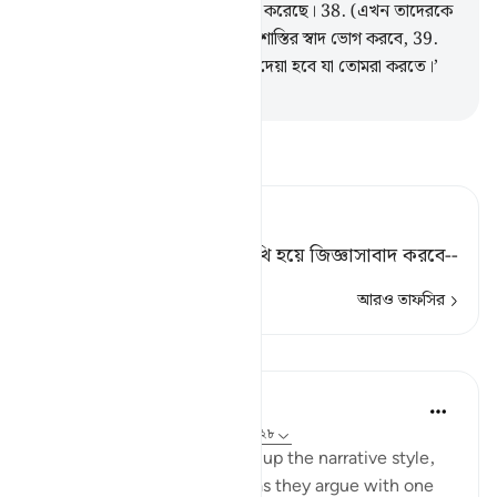
আগমনকারী) রসূলদেরকে সত্যায়িত করেছে।
38
.
(এখন তাদেরকে
বলা হবে) ‘তোমরা অবশ্যই মর্মান্তিক শাস্তির স্বাদ ভোগ করবে,
39
.
তোমাদেরকে কেবল তারই প্রতিফল দেয়া হবে যা তোমরা করতে।’
-
Taisirul Quran
তাফসীর পড়ুন
Tafsir Ahsanul Bayaan
এবং ওরা একে অপরের মুখোমুখি হয়ে জিজ্ঞাসাবাদ করবে--
আরও তাফসির
পাঠ
In the Shade of the Quran
৩১ সপ্তাহ আগে
·
রেফারেন্সিং
আয়াহ ৩৭:২৭-২৮
Once more, the surah picks up the narrative style,
portraying the wrongdoers as they argue with one