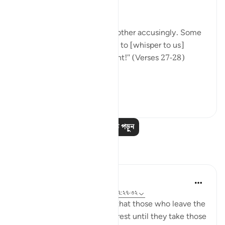
another.
"They will turn upon one another accusingly. Some
[of them] will say: You used to [whisper to us]
approaching us from the right!" (Verses 27-28)
This...
আরো দেখুন
০
০
আরও পাঠ পড়ুন
প্রতিফলন
tareq abed
৮ বছর পূর্বে
·
রেফারেন্সিং
আয়াহ ৩৩:১৩, ৩৭:২৭-৩২
One lesson to draw from is that those who leave the
obedience of Allah will not rest until they take those