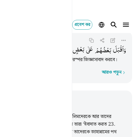
প্রবেশ কর
واقبل بعضهم على بعض ي
As-Saffat
37:27
৩৭:২৭
وَاَقْبَلَ
بَعْضُهُمْ
عَلٰی
بَعْضٍ
یَّتَسَآءَلُوْنَ
তারা একে অপরের দিকে মুখ করে পরস্পর জিজ্ঞাসাবাদ করবে।
আরও পড়ুন
শব্দে শব্দে
প্রাসঙ্গিকভাবে পড়ুন
অধ্যায় ৩৭, পৃষ্ঠা ৪০২, জুজ ২৩
22
.
(হুকুম দেয়া হবে) ‘একত্র কর যালিমদেরকে আর তাদের
সঙ্গীদেরকে এবং তাদেরকেও, যাদের তারা ‘ইবাদাত করত
23
.
আল্লাহর (‘ইবাদাতের) পরিবর্তে, আর তাদেরকে জাহান্নামের পথ