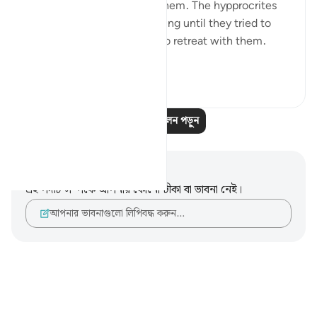
who are on his obedience them. The hypprocrites
here couldnt stop at retreating until they tried to
convince the companions to retreat with them.
Maybe t...
আরো দেখুন
১
০
আরও প্রতিফলন পড়ুন
নোট এবং প্রতিফলন
এই পদটি সম্পর্কে আপনার কোনো টীকা বা ভাবনা নেই।
আপনার ভাবনাগুলো লিপিবদ্ধ করুন…