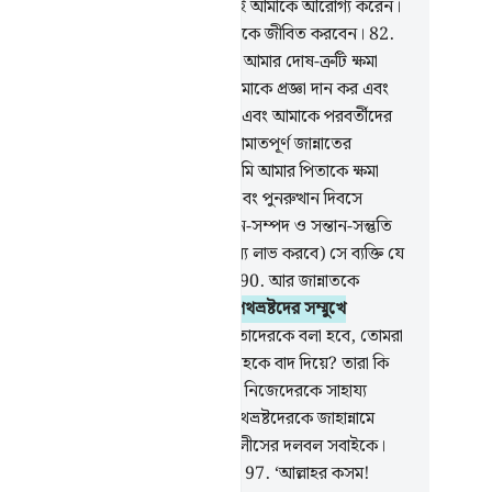
.
আর আমি যখন পীড়িত হই তখন তিনিই আমাকে আরোগ্য করেন।
.
যিনি আমার মৃত্যু ঘটাবেন, পুনরায় আমাকে জীবিত করবেন।
82
.
যিনি, আমি আশা করি- কিয়ামাতের দিন আমার দোষ-ত্রুটি ক্ষমা
ে দেবেন।
83
.
হে আমার পালনকর্তা! আমাকে প্রজ্ঞা দান কর এবং
কে সৎকর্মশীলদের অর্ন্তভুক্ত কর।
84
.
এবং আমাকে পরবর্তীদের
যে সত্যভাষী কর।
85
.
এবং আমাকে নি‘য়ামাতপূর্ণ জান্নাতের
তরাধিকারীদের অন্তর্ভুক্ত কর।
86
.
আর তুমি আমার পিতাকে ক্ষমা
 তিনি তো গুমরাহদের অর্ন্তভুক্ত।
87
.
এবং পুনরুত্থান দিবসে
াকে অপমানিত করো না।
88
.
যেদিন ধন-সম্পদ ও সন্তান-সন্তুতি
ন কাজে আসবে না।
89
.
কেবল (সাফল্য লাভ করবে) সে ব্যক্তি যে
ুদ্ধ অন্তর নিয়ে আল্লাহর নিকট আসবে।
90
.
আর জান্নাতকে
্তাকীদের নিকটবর্তী করা হবে।
91
.
এবং পথভ্রষ্টদের সম্মুখে
ান্নামকে উন্মোচিত করা হবে।
92
.
আর তাদেরকে বলা হবে, তোমরা
 ‘ইবাদাত করতে তারা কোথায়
93
.
আল্লাহকে বাদ দিয়ে? তারা কি
াদের সাহায্য করতে পারে কিংবা তাদের নিজেদেরকে সাহায্য
তে পারে?
94
.
অতঃপর তাদেরকে ও পথভ্রষ্টদেরকে জাহান্নামে
ের ভরে নিক্ষেপ করা হবে।
95
.
আর ইবলীসের দলবল সবাইকে।
.
সেখানে তারা বিতর্কে লিপ্ত হয়ে বলবে,
97
.
‘আল্লাহর কসম!