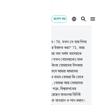
প্রবেশ কর
াসঙ্গিকভাবে পড়ুন
যায় ২৬, পৃষ্ঠা ৩৩৪, জুজ ১৯
.
ওদেরকে ইবরাহীমের বৃত্তান্ত শুনিয়ে দাও।
70
.
যখন সে তার পিতা
ার সম্প্রদায়কে বলেছিল- ‘তোমরা কিসের ইবাদত কর?’
71
.
তারা
ছিল- ‘আমরা মূর্তির পূজা করি, আর আমরা সদা সর্বদা তাদেরকে
ড়ে থাকি।’
72
.
ইবরাহীম বলল- ‘তোমরা যখন (তাদেরকে) ডাক
ন কি তারা তোমাদের কথা শোনে?
73
.
কিংবা তোমাদের উপকার
ে অথবা অপকার?’
74
.
তারা বলল- ‘না তবে আমরা আমাদের
তৃদেরকে এরকম করতে দেখেছি।’
75
.
সে বলল-তোমরা কি ভেবে
েছ তোমরা কিসের পূজা করে যাচ্ছ?
76
.
তোমরা আর তোমাদের
র পিতৃপুরুষরা?
77
.
তারা সবাই আমার শত্রু, বিশ্বজগতের
নকর্তা ছাড়া।
78
.
তিনি আমাকে সৃষ্টি করেছেন অতঃপর তিনিই
াকে পথ দেখান।
79
.
আর তিনিই আমাকে খাওয়ান ও পান করান।