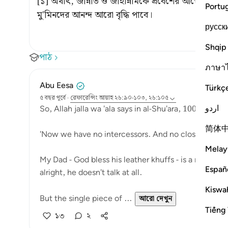
[১] অর্থাৎ, জান্নাত ও জাহান্নামকে প্রবেশের আগে সামন
Portu
মু'মিনদের আনন্দ আরো বৃদ্ধি পাবে।
русск
Shqip
পাঠ
ภาษา
Abu Eesa
Türkç
৫ বছর পূর্বে
·
রেফারেন্সিং
আয়াহ ২৬:৯০-১০৩, ২৬:১০৫
اردو
So, Allah jalla wa 'ala says in al-Shu'ara, 100-101:
简体
'Now we have no intercessors. And no close friend.'
Melay
My Dad - God bless his leather khuffs - is a man of 
Españ
alright, he doesn't talk at all.
Kiswah
But the single piece of ...
আরো দেখুন
Tiếng 
১৩
২