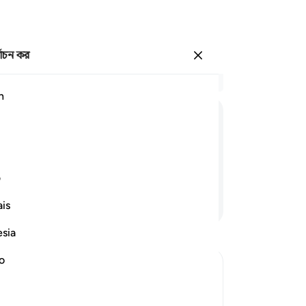
্বাচন কর
প্রবেশ কর
প্র
h
অধ্
69
وَبُرِّزَتِ
الْجَحِیْمُ
لِلْغٰوِیْنَ
ও ত
বলে
আঁক
ف
তখ
আরও পড়ুন
is
কর
পি
esia
দেখ
আগে
no
পাল
আম