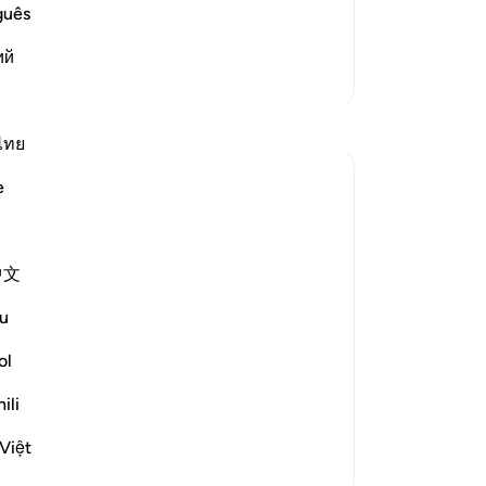
ে আনা হবে। যার দরুন কাফেরদের দুঃখ ও
80
guês
81
ий
আর 
আরও তাফসির
কর
আমা
মধ্
ไทย
উত্
e
কর,
আম
কো
中文
বিশ
মুত
u
জাহ
few words. Like, *very* few words. Alright
যার
ol
তোম
ili
কর
মুখ
Việt
96