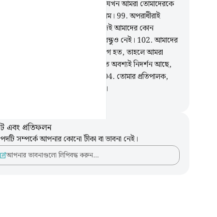
া অবশ্য স্পষ্ট গুমরাহীতে ছিলাম।
98
.
যখন আমরা তোমাদেরকে
বজগতের পালনকর্তার সমকক্ষ স্থির করতাম।
99
.
অপরাধীরাই
াদেরকে গোমরাহ্ করেছিল।
100
.
কাজেই আমাদের কোন
ারিশকারী নেই।
101
.
একজন অন্তরঙ্গ বন্ধুও নেই।
102
.
আমাদের
 একটিবার পৃথিবীতে ফিরে যাওয়ার সুযোগ হত, তাহলে আমরা
মিনদের অর্ন্তভুক্ত হয়ে যেতাম।
103
.
এতে অবশ্যই নিদর্শন আছে,
্তু তাদের অধিকাংশই ঈমান আনে না।
104
.
তোমার প্রতিপালক,
ি অবশ্যই মহা পরাক্রমশালী, পরম দয়ালু।
isirul Quran
ট এবং প্রতিফলন
পদটি সম্পর্কে আপনার কোনো টীকা বা ভাবনা নেই।
আপনার ভাবনাগুলো লিপিবদ্ধ করুন…