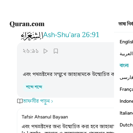
ভাষা নির
026
وبرزت الجحيم للغاوين ٩١
Ash-Shu'ara
26:91
Englis
২৬:৯১
العربية
বাংলা
এবং পথভ্রষ্টদের সম্মুখে জাহান্নামকে উন্মোচিত করা হবে।
ارسی
শব্দে শব্দে
França
তাফসীর পড়ুন
Indon
Italia
Tafsir Ahsanul Bayaan
Dutch
এবং পথভ্রষ্টদের জন্য উন্মোচিত করা হবে জাহান্নাম। [১]