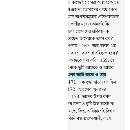
(প্রেরিত) একজন বিশ্বস্ত রসূল।
163
.
কাজেই তোমরা আল্লাহকে ভয়
কর ও আমাকে মান্য কর।
164
.
আমি এজন্য তোমাদের কাছে কোন
প্রতিদান চাই না, আমার প্রতিদান একমাত্র জগতসমূহের প্রতিপালকের
নিকট রয়েছে।
165
.
জগতের সকল প্রাণীর মধ্যে তোমরাই কি
পুরুষদের সঙ্গে উপগত হও,
166
.
এবং তোমাদের প্রতিপালক
তোমাদের জন্য যে স্ত্রীগণকে সৃষ্টি করেছেন তাদেরকে ত্যাগ কর?
রবং তোমরা এক সীমালঙ্ঘনকারী সম্প্রদায়।’
167
.
তারা বলল- ‘হে
লূত! তুমি যদি বিরত না হও তবে তুমি অবশ্য অবশ্যই বহিস্কৃত হবে।’
168
.
লূত বলল- ‘আমি তোমাদের এ কাজকে ঘৃণা করি।
169
.
হে
আমার প্রতিপালক! তারা যা করে তা থেকে তুমি আমাকে ও আমার
পরিবারবর্গকে রক্ষা কর।’
170
.
অতঃপর আমি তাকে ও তার
পরিবারবর্গের সকলকে রক্ষা করলাম
171
.
এক বৃদ্ধা ছাড়া। সে ছিল
পেছনে অবস্থানকারীদের অন্তর্ভুক্ত।
172
.
অতঃপর অন্যদের
সকলকে পুরোপুরি ধ্বংস করে দিলাম।
173
.
তাদের উপর বর্ষণ
করলাম (শাস্তির) বৃষ্টি, ভয় প্রদর্শিতদের জন্য এ বৃষ্টি ছিল কতই না
মন্দ!
174
.
নিশ্চয়ই এতে নিদর্শন রয়েছে, কিন্তু অধিকাংশই বিশ্বাস
করে না।
175
.
তোমার প্রতিপালক, তিনি মহা প্রতাপশালী, বড়ই
দয়ালু।