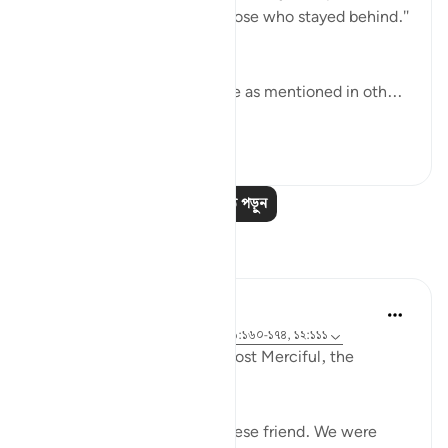
woman, who was among those who stayed behind."
(Verses 170-171)
This old woman was his wife as mentioned in oth...
আরো দেখুন
০
০
আরও পাঠ পড়ুন
প্রতিফলন
Razia Zahra
২ বছর পূর্বে
·
রেফারেন্সিং
আয়াহ ১২:২-৩, ২৬:১৬০-১৭৪, ১২:১১১
In the Name of Allah, the Most Merciful, the
Especially Merciful,
Today, I met with my Lebanese friend. We were