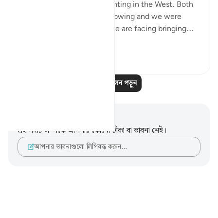
discussing politics and parenting in the West. Both
of our eldest children are growing and we were
discussing the challenges we are facing bringing...
আরো দেখুন
১৬
১
আরও প্রতিফলন পড়ুন
নোট এবং প্রতিফলন
এই পদটি সম্পর্কে আপনার কোনো টীকা বা ভাবনা নেই।
আপনার ভাবনাগুলো লিপিবদ্ধ করুন…