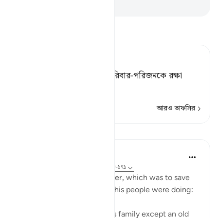
-
Taisirul Quran
তাফসীর পড়ুন
Tafsir Ahsanul Bayaan
সুতরাং আমি তাকে এবং তার পরিবার-পরিজনকে রক্ষা
করলাম;
আরও তাফসির
পাঠ
In the Shade of the Quran
৩১ সপ্তাহ আগে
·
রেফারেন্সিং
আয়াহ ২৬:১৭০-১৭১
God responded to Lot's prayer, which was to save
him from what wrongdoing his people were doing:
"So We saved him and all his family except an old