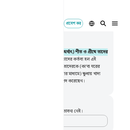
প্রবেশ কর
াসঙ্গিকভাবে পড়ুন
যায় ১০৬, পৃষ্ঠা ৫৪৬, জুজ ৩০
কুরাইশদের অভ্যস্ত হওয়ার কারণে,
2
.
(অর্থাৎ) শীত ও গ্রীষ্মে তাদের
েশ সফরে অভ্যস্ত হওয়ার (কারণে)
3
.
তাদের কর্তব্য হল এই
‘বা) ঘরের রবের ‘ইবাদাত করা,
4
.
যিনি তাদেরকে (কা‘বা ঘরের
িম হওয়ার কারণে নির্বিঘ্নে ব্যবসা-বাণিজ্যের মাধ্যমে) ক্ষুধায় খাদ্য
্ছেন এবং তাদেরকে ভয়-ভীতি হতে নিরাপদ করেছেন।
isirul Quran
ট এবং প্রতিফলন
পদটি সম্পর্কে আপনার কোনো টীকা বা ভাবনা নেই।
আপনার ভাবনাগুলো লিপিবদ্ধ করুন…