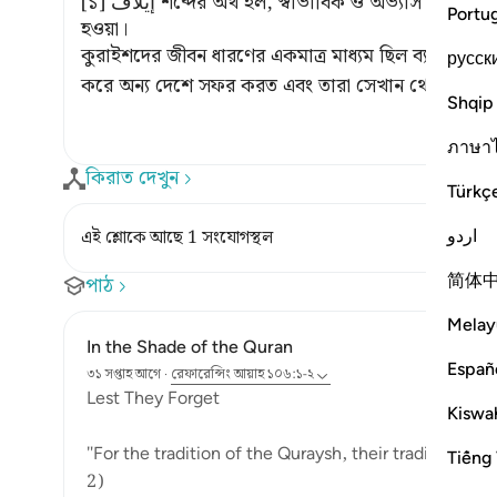
[১] إيلاف শব্দের অর্থ হল, স্বাভাবিক ও অভ্যাস হওয়া। অর্থাৎ, কোন কাজে কষ্ট ও বিরাগ অনুভব না
Portu
হওয়া।
কুরাইশদের জীবন ধারণের একমাত্র মাধ্যম ছিল ব্যবসা-বাণি
русск
করে অন্য দেশে সফর করত এবং তারা সেখান থেকে ব্যবস
Shqip
ภาษา
কিরাত দেখুন
Türkç
اردو
এই শ্লোকে আছে 1 সংযোগস্থল
简体
পাঠ
Melay
In the Shade of the Quran
Españ
৩১ সপ্তাহ আগে
·
রেফারেন্সিং
আয়াহ ১০৬:১-২
Lest They Forget
Kiswah
"For the tradition of the Quraysh, their tradition of 
Tiếng 
2)