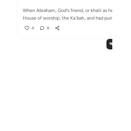
When Abraham, God's friend, or khalil as he is calle
House of worship, the Ka`bah, and had purifie...
আর
০
০
আরও পাঠ পড়
Notes
placeholders
close