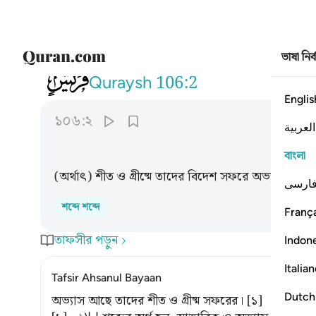
ভাষা নির
106
ايلافهم رحلة الشتاء والصيف ٢
Quraysh
106:2
Englis
১০৬:২
العربية
বাংলা
(অর্থাৎ) শীত ও গ্রীষ্মে তাদের বিদেশ সফরে অভ্যস্ত হওয়
ارسی
শব্দে শব্দে
França
তাফসীর পড়ুন
Indon
Italia
Tafsir Ahsanul Bayaan
Dutch
অভ্যাস আছে তাদের শীত ও গ্রীষ্ম সফরের। [১]