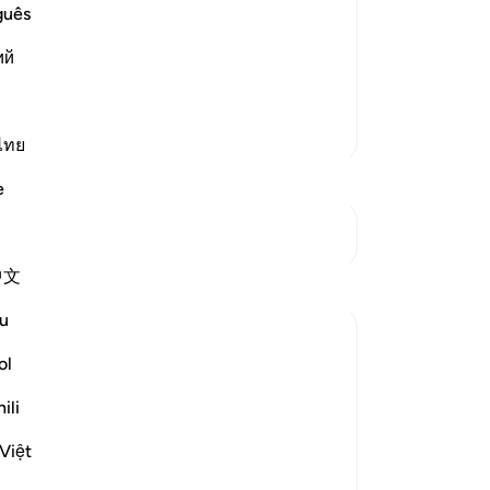
guês
জ্য। প্রতি বছর তাদের বাণিজ্যিক কাফেলা দুইবার
ий
ার পণ্য নিয়ে আসত। তা
…
আরও পড়ুন
আরও তাফসির
ไทย
e
সংযোগস্থল দেখুন
中文
u
ol
ili
travelling in winter and summer." (Verses 1-
Việt